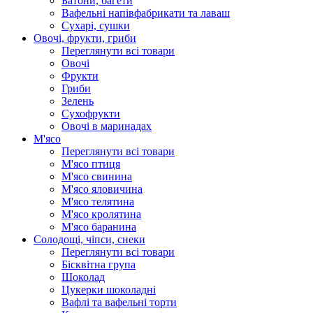
Батони, багети
Вафельні напівфабрикати та лаваш
Сухарі, сушки
Овочі, фрукти, гриби
Переглянути всі товари
Овочі
Фрукти
Гриби
Зелень
Сухофрукти
Овочі в маринадах
М'ясо
Переглянути всі товари
М'ясо птиця
М'ясо свинина
М'ясо яловичина
М'ясо телятина
М'ясо кролятина
М'ясо баранина
Солодощі, чіпси, снеки
Переглянути всі товари
Бісквітна група
Шоколад
Цукерки шоколадні
Вафлі та вафельні торти