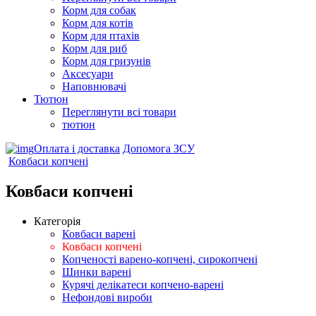
Корм для собак
Корм для котів
Корм для птахів
Корм для риб
Корм для гризунів
Аксесуари
Наповнювачі
Тютюн
Переглянути всі товари
тютюн
Оплата і доставка
Допомога ЗСУ
Ковбаси копчені
Ковбаси копчені
Категорія
Ковбаси варені
Ковбаси копчені
Копченості варено-копчені, сирокопчені
Шинки варені
Курячі делікатеси копчено-варені
Нефондові вироби