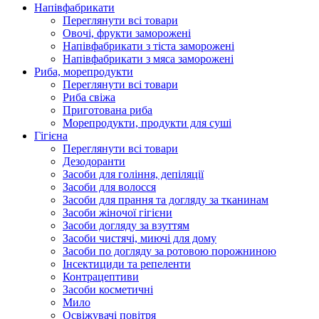
Напівфабрикати
Переглянути всі товари
Овочі, фрукти заморожені
Напівфабрикати з тіста заморожені
Напівфабрикати з мяса заморожені
Риба, морепродукти
Переглянути всі товари
Риба свіжа
Приготована риба
Морепродукти, продукти для суші
Гігієна
Переглянути всі товари
Дезодоранти
Засоби для гоління, депіляції
Засоби для волосся
Засоби для прання та догляду за тканинам
Засоби жіночої гігієни
Засоби догляду за взуттям
Засоби чистячі, миючі для дому
Засоби по догляду за ротовою порожниною
Інсектициди та репеленти
Контрацептиви
Засоби косметичні
Мило
Освіжувачі повітря