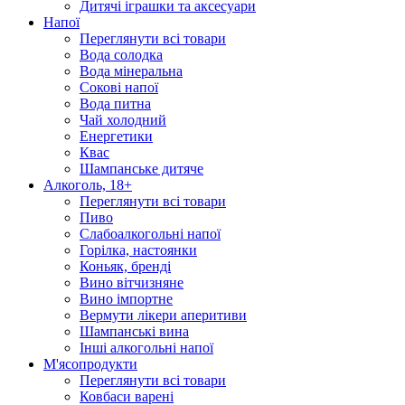
Дитячі іграшки та аксесуари
Напої
Переглянути всі товари
Вода солодка
Вода мінеральна
Сокові напої
Вода питна
Чай холодний
Енергетики
Квас
Шампанське дитяче
Алкоголь, 18+
Переглянути всі товари
Пиво
Слабоалкогольні напої
Горілка, настоянки
Коньяк, бренді
Вино вітчизняне
Вино імпортне
Вермути лікери аперитиви
Шампанські вина
Інші алкогольні напої
М'ясопродукти
Переглянути всі товари
Ковбаси варені