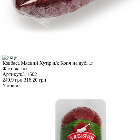
Ковбаса Мясний Хутір н/к Копч на дубі 1г
Фасовка:
кг
Артикул:
311602
249.9 грн
316.20 грн
У кошик