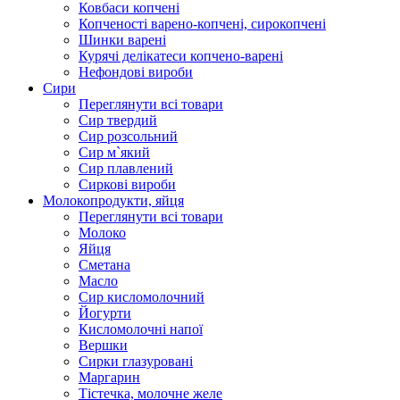
Ковбаси копчені
Копченості варено-копчені, сирокопчені
Шинки варені
Курячі делікатеси копчено-варені
Нефондові вироби
Сири
Переглянути всі товари
Сир твердий
Сир розсольний
Сир м`який
Сир плавлений
Сиркові вироби
Молокопродукти, яйця
Переглянути всі товари
Молоко
Яйця
Сметана
Масло
Сир кисломолочний
Йогурти
Кисломолочні напої
Вершки
Сирки глазуровані
Маргарин
Тістечка, молочне желе