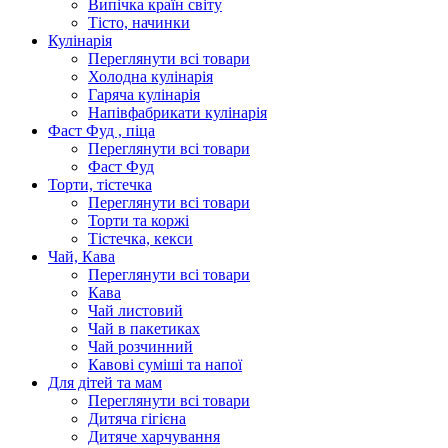
Випічка країн світу
Тісто, начинки
Кулінарія
Переглянути всі товари
Холодна кулінарія
Гаряча кулінарія
Напівфабрикати кулінарія
Фаст Фуд , піца
Переглянути всі товари
Фаст Фуд
Торти, тістечка
Переглянути всі товари
Торти та коржі
Тістечка, кекси
Чай, Кава
Переглянути всі товари
Кава
Чай листовий
Чай в пакетиках
Чай розчинний
Кавові суміші та напої
Для дітей та мам
Переглянути всі товари
Дитяча гігієна
Дитяче харчування