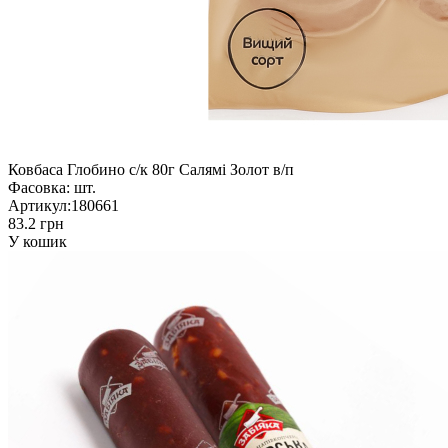
Ковбаса Глобино с/к 80г Салямі Золот в/п
Фасовка:
шт.
Артикул:
180661
83.2 грн
У кошик