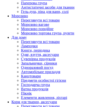
Паперова група
Антистатичні засоби для тканин
Гель-душ, піна для ванн, солі
Морозиво
Переглянути всі товари
Морозиво вагове
Морозиво порційне
Морозиво тортова група, рулети
Для дому
Переглянути всі товари
Лампочки
Книги, періодика
Одяг, взуття, аксесуари
Сувенірна продукція
Запальнички, сірники
Одноразовий посуд
Автомобільне приладдя
Канцтовари
Предмети особистої гігієни
Господарча група
Ватна продукція
Пікнік
Елементи живлення, ліхтарі
Корм для тварин, аксесуари
Переглянути всі товари