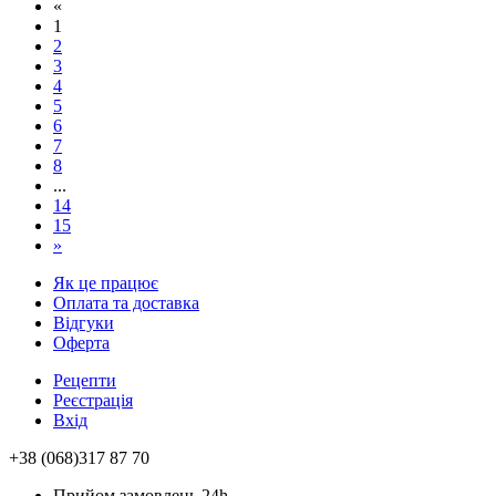
«
1
2
3
4
5
6
7
8
...
14
15
»
Як це працює
Оплата та доставка
Відгуки
Оферта
Рецепти
Реєстрація
Вхід
+38 (068)317 87 70
Прийом замовлень 24h