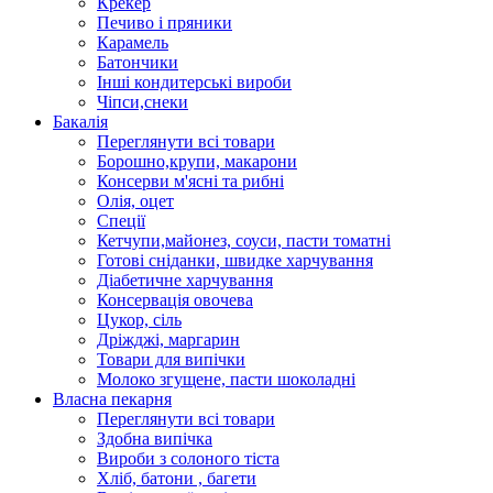
Крекер
Печиво і пряники
Карамель
Батончики
Інші кондитерські вироби
Чіпси,снеки
Бакалія
Переглянути всі товари
Борошно,крупи, макарони
Консерви м'ясні та рибні
Олія, оцет
Спеції
Кетчупи,майонез, соуси, пасти томатні
Готові сніданки, швидке харчування
Діабетичне харчування
Консервація овочева
Цукор, сіль
Дріжджі, маргарин
Товари для випічки
Молоко згущене, пасти шоколадні
Власна пекарня
Переглянути всі товари
Здобна випічка
Вироби з солоного тіста
Хліб, батони , багети