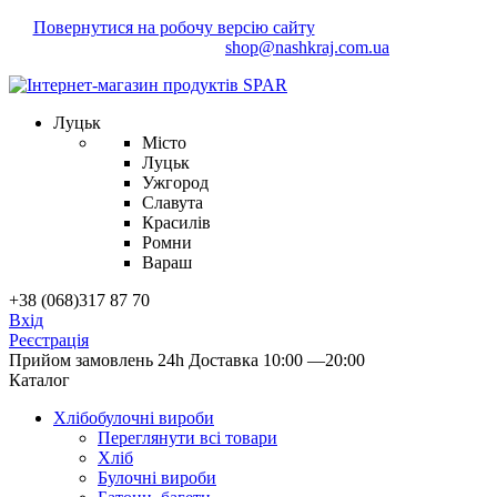
Повернутися на робочу версію сайту
Маєте зауваження?
Напишіть нам!
shop@nashkraj.com.ua
Луцьк
Місто
Луцьк
Ужгород
Славута
Красилів
Ромни
Вараш
+38 (068)317 87 70
Вхід
Реєстрація
Прийом замовлень 24h
Доставка 10:00 —20:00
Каталог
Хлібобулочні вироби
Переглянути всі товари
Хліб
Булочні вироби