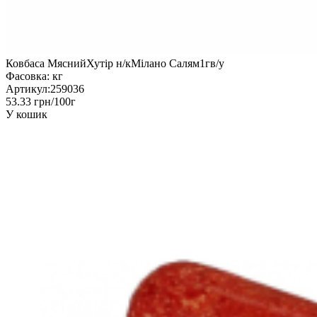
Ковбаса МяснийХутір н/кМілано Салям1гв/у
Фасовка:
кг
Артикул:
259036
53.33 грн/100г
У кошик