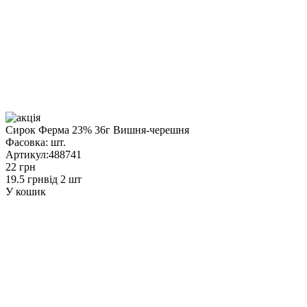
Сирок Ферма 23% 36г Вишня-черешня
Фасовка:
шт.
Артикул:
488741
22 грн
19.5 грн
від 2 шт
У кошик