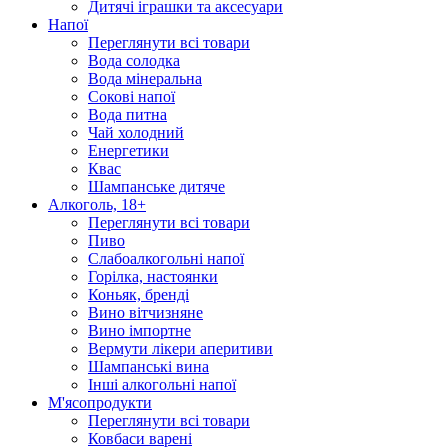
Дитячі іграшки та аксесуари
Напої
Переглянути всі товари
Вода солодка
Вода мінеральна
Сокові напої
Вода питна
Чай холодний
Енергетики
Квас
Шампанське дитяче
Алкоголь, 18+
Переглянути всі товари
Пиво
Слабоалкогольні напої
Горілка, настоянки
Коньяк, бренді
Вино вітчизняне
Вино імпортне
Вермути лікери аперитиви
Шампанські вина
Інші алкогольні напої
М'ясопродукти
Переглянути всі товари
Ковбаси варені