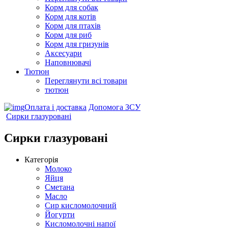
Корм для собак
Корм для котів
Корм для птахів
Корм для риб
Корм для гризунів
Аксесуари
Наповнювачі
Тютюн
Переглянути всі товари
тютюн
Оплата і доставка
Допомога ЗСУ
Сирки глазуровані
Сирки глазуровані
Категорія
Молоко
Яйця
Сметана
Масло
Сир кисломолочний
Йогурти
Кисломолочні напої