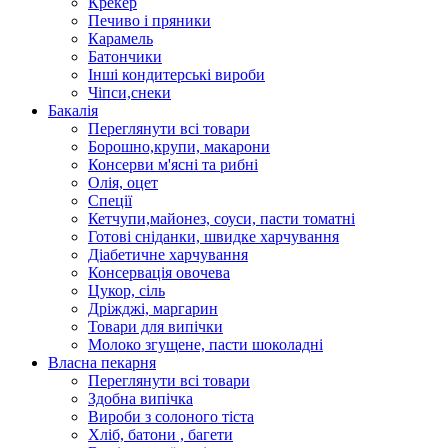
Крекер
Печиво і пряники
Карамель
Батончики
Інші кондитерські вироби
Чіпси,снеки
Бакалія
Переглянути всі товари
Борошно,крупи, макарони
Консерви м'ясні та рибні
Олія, оцет
Спеції
Кетчупи,майонез, соуси, пасти томатні
Готові сніданки, швидке харчування
Діабетичне харчування
Консервація овочева
Цукор, сіль
Дріжджі, маргарин
Товари для випічки
Молоко згущене, пасти шоколадні
Власна пекарня
Переглянути всі товари
Здобна випічка
Вироби з солоного тіста
Хліб, батони , багети