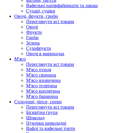
Батони, багети
Вафельні напівфабрикати та лаваш
Сухарі, сушки
Овочі, фрукти, гриби
Переглянути всі товари
Овочі
Фрукти
Гриби
Зелень
Сухофрукти
Овочі в маринадах
М'ясо
Переглянути всі товари
М'ясо птиця
М'ясо свинина
М'ясо яловичина
М'ясо телятина
М'ясо кролятина
М'ясо баранина
Солодощі, чіпси, снеки
Переглянути всі товари
Бісквітна група
Шоколад
Цукерки шоколадні
Вафлі та вафельні торти