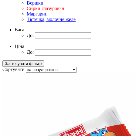
Вершки
Сирки глазуровані
Маргарин
Тістечка, молочне желе
Вага
До:
Ціна
До:
Сортувати