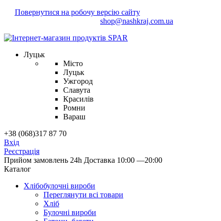
Повернутися на робочу версію сайту
Маєте зауваження?
Напишіть нам!
shop@nashkraj.com.ua
Луцьк
Місто
Луцьк
Ужгород
Славута
Красилів
Ромни
Вараш
+38 (068)317 87 70
Вхід
Реєстрація
Прийом замовлень 24h
Доставка 10:00 —20:00
Каталог
Хлібобулочні вироби
Переглянути всі товари
Хліб
Булочні вироби