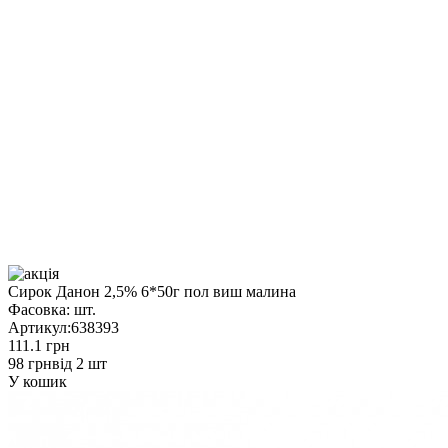
Сирок Данон 2,5% 6*50г пол виш малина
Фасовка:
шт.
Артикул:
638393
111.1 грн
98 грн
від 2 шт
У кошик