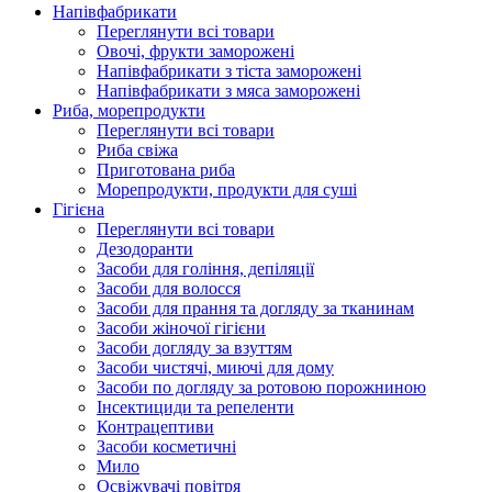
Напівфабрикати
Переглянути всі товари
Овочі, фрукти заморожені
Напівфабрикати з тіста заморожені
Напівфабрикати з мяса заморожені
Риба, морепродукти
Переглянути всі товари
Риба свіжа
Приготована риба
Морепродукти, продукти для суші
Гігієна
Переглянути всі товари
Дезодоранти
Засоби для гоління, депіляції
Засоби для волосся
Засоби для прання та догляду за тканинам
Засоби жіночої гігієни
Засоби догляду за взуттям
Засоби чистячі, миючі для дому
Засоби по догляду за ротовою порожниною
Інсектициди та репеленти
Контрацептиви
Засоби косметичні
Мило
Освіжувачі повітря