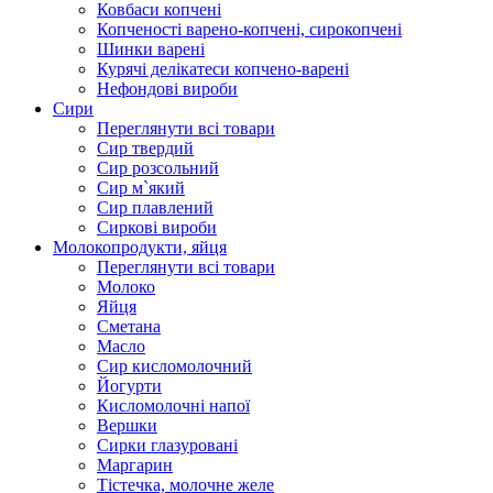
Ковбаси копчені
Копченості варено-копчені, сирокопчені
Шинки варені
Курячі делікатеси копчено-варені
Нефондові вироби
Сири
Переглянути всі товари
Сир твердий
Сир розсольний
Сир м`який
Сир плавлений
Сиркові вироби
Молокопродукти, яйця
Переглянути всі товари
Молоко
Яйця
Сметана
Масло
Сир кисломолочний
Йогурти
Кисломолочні напої
Вершки
Сирки глазуровані
Маргарин
Тістечка, молочне желе