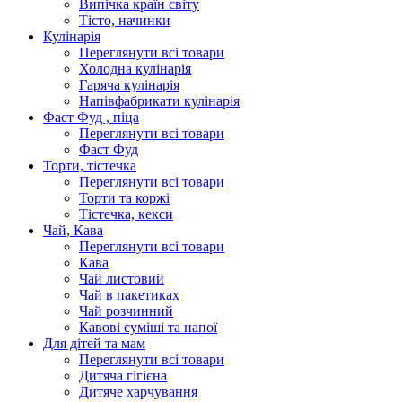
Випічка країн світу
Тісто, начинки
Кулінарія
Переглянути всі товари
Холодна кулінарія
Гаряча кулінарія
Напівфабрикати кулінарія
Фаст Фуд , піца
Переглянути всі товари
Фаст Фуд
Торти, тістечка
Переглянути всі товари
Торти та коржі
Тістечка, кекси
Чай, Кава
Переглянути всі товари
Кава
Чай листовий
Чай в пакетиках
Чай розчинний
Кавові суміші та напої
Для дітей та мам
Переглянути всі товари
Дитяча гігієна
Дитяче харчування