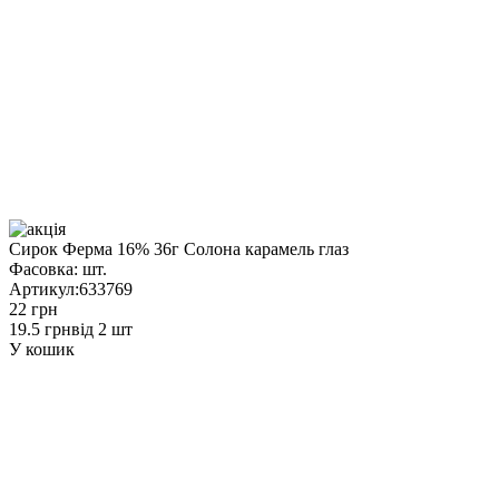
Сирок Ферма 16% 36г Солона карамель глаз
Фасовка:
шт.
Артикул:
633769
22 грн
19.5 грн
від 2 шт
У кошик