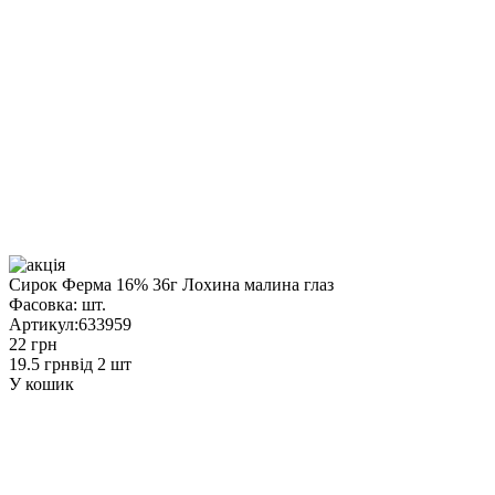
Сирок Ферма 16% 36г Лохина малина глаз
Фасовка:
шт.
Артикул:
633959
22 грн
19.5 грн
від 2 шт
У кошик