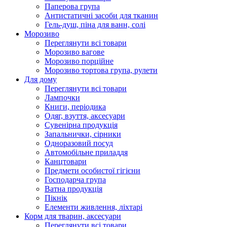
Паперова група
Антистатичні засоби для тканин
Гель-душ, піна для ванн, солі
Морозиво
Переглянути всі товари
Морозиво вагове
Морозиво порційне
Морозиво тортова група, рулети
Для дому
Переглянути всі товари
Лампочки
Книги, періодика
Одяг, взуття, аксесуари
Сувенірна продукція
Запальнички, сірники
Одноразовий посуд
Автомобільне приладдя
Канцтовари
Предмети особистої гігієни
Господарча група
Ватна продукція
Пікнік
Елементи живлення, ліхтарі
Корм для тварин, аксесуари
Переглянути всі товари