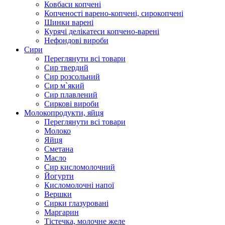
Ковбаси копчені
Копченості варено-копчені, сирокопчені
Шинки варені
Курячі делікатеси копчено-варені
Нефондові вироби
Сири
Переглянути всі товари
Сир твердий
Сир розсольний
Сир м`який
Сир плавлений
Сиркові вироби
Молокопродукти, яйця
Переглянути всі товари
Молоко
Яйця
Сметана
Масло
Сир кисломолочний
Йогурти
Кисломолочні напої
Вершки
Сирки глазуровані
Маргарин
Тістечка, молочне желе