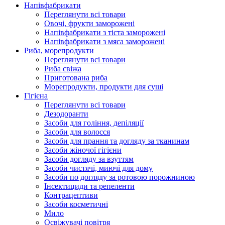
Напівфабрикати
Переглянути всі товари
Овочі, фрукти заморожені
Напівфабрикати з тіста заморожені
Напівфабрикати з мяса заморожені
Риба, морепродукти
Переглянути всі товари
Риба свіжа
Приготована риба
Морепродукти, продукти для суші
Гігієна
Переглянути всі товари
Дезодоранти
Засоби для гоління, депіляції
Засоби для волосся
Засоби для прання та догляду за тканинам
Засоби жіночої гігієни
Засоби догляду за взуттям
Засоби чистячі, миючі для дому
Засоби по догляду за ротовою порожниною
Інсектициди та репеленти
Контрацептиви
Засоби косметичні
Мило
Освіжувачі повітря