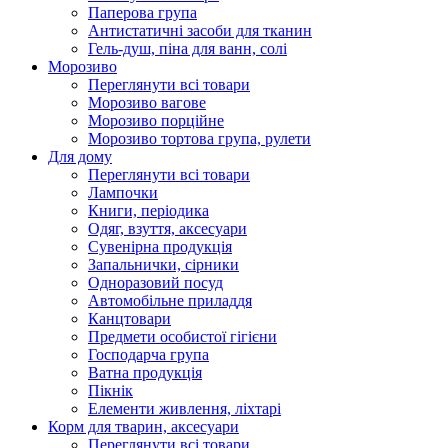
Паперова група
Антистатичні засоби для тканин
Гель-душ, піна для ванн, солі
Морозиво
Переглянути всі товари
Морозиво вагове
Морозиво порційне
Морозиво тортова група, рулети
Для дому
Переглянути всі товари
Лампочки
Книги, періодика
Одяг, взуття, аксесуари
Сувенірна продукція
Запальнички, сірники
Одноразовий посуд
Автомобільне приладдя
Канцтовари
Предмети особистої гігієни
Господарча група
Ватна продукція
Пікнік
Елементи живлення, ліхтарі
Корм для тварин, аксесуари
Переглянути всі товари