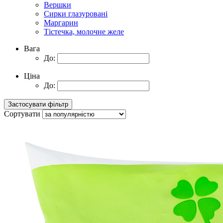
Вершки
Сирки глазуровані
Маргарин
Тістечка, молочне желе
Вага
До:
Ціна
До:
Сортувати