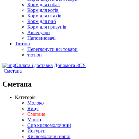
Корм для собак
Корм для котів
Корм для птахів
Корм для риб
Корм для гризунів
Аксесуари
Наповнювачі
Тютюн
Переглянути всі товари
тютюн
Оплата і доставка
Допомога ЗСУ
Сметана
Сметана
Категорія
Молоко
Яйця
Сметана
Масло
Сир кисломолочний
Йогурти
Кисломолочні напої