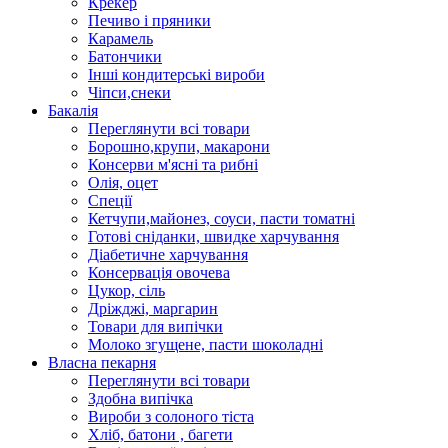
Крекер
Печиво і пряники
Карамель
Батончики
Інші кондитерські вироби
Чіпси,снеки
Бакалія
Переглянути всі товари
Борошно,крупи, макарони
Консерви м'ясні та рибні
Олія, оцет
Спеції
Кетчупи,майонез, соуси, пасти томатні
Готові сніданки, швидке харчування
Діабетичне харчування
Консервація овочева
Цукор, сіль
Дріжджі, маргарин
Товари для випічки
Молоко згущене, пасти шоколадні
Власна пекарня
Переглянути всі товари
Здобна випічка
Вироби з солоного тіста
Хліб, батони , багети