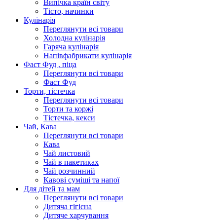
Випічка країн світу
Тісто, начинки
Кулінарія
Переглянути всі товари
Холодна кулінарія
Гаряча кулінарія
Напівфабрикати кулінарія
Фаст Фуд , піца
Переглянути всі товари
Фаст Фуд
Торти, тістечка
Переглянути всі товари
Торти та коржі
Тістечка, кекси
Чай, Кава
Переглянути всі товари
Кава
Чай листовий
Чай в пакетиках
Чай розчинний
Кавові суміші та напої
Для дітей та мам
Переглянути всі товари
Дитяча гігієна
Дитяче харчування