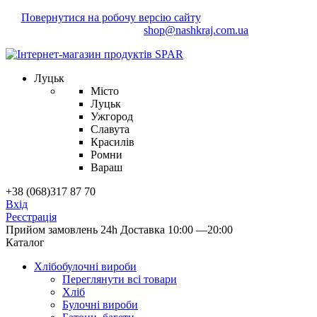
Повернутися на робочу версію сайту
Маєте зауваження?
Напишіть нам!
shop@nashkraj.com.ua
Луцьк
Місто
Луцьк
Ужгород
Славута
Красилів
Ромни
Вараш
+38 (068)317 87 70
Вхід
Реєстрація
Прийом замовлень 24h
Доставка 10:00 —20:00
Каталог
Хлібобулочні вироби
Переглянути всі товари
Хліб
Булочні вироби