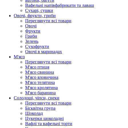
Батони, багети
Вафельні напівфабрикати та лаваш
Сухарі, сушки
Овочі, фрукти, гриби
Переглянути всі товари
Овочі
Фрукти
Гриби
Зелень
Сухофрукти
Овочі в маринадах
М'ясо
Переглянути всі товари
М'ясо птиця
М'ясо свинина
М'ясо яловичина
М'ясо телятина
М'ясо кролятина
М'ясо баранина
Солодощі, чіпси, снеки
Переглянути всі товари
Бісквітна група
Шоколад
Цукерки шоколадні
Вафлі та вафельні торти