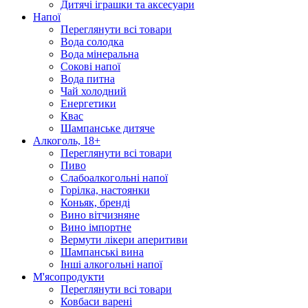
Дитячі іграшки та аксесуари
Напої
Переглянути всі товари
Вода солодка
Вода мінеральна
Сокові напої
Вода питна
Чай холодний
Енергетики
Квас
Шампанське дитяче
Алкоголь, 18+
Переглянути всі товари
Пиво
Слабоалкогольні напої
Горілка, настоянки
Коньяк, бренді
Вино вітчизняне
Вино імпортне
Вермути лікери аперитиви
Шампанські вина
Інші алкогольні напої
М'ясопродукти
Переглянути всі товари
Ковбаси варені