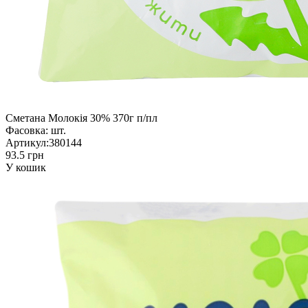
Сметана Молокія 30% 370г п/пл
Фасовка:
шт.
Артикул:
380144
93.5 грн
У кошик