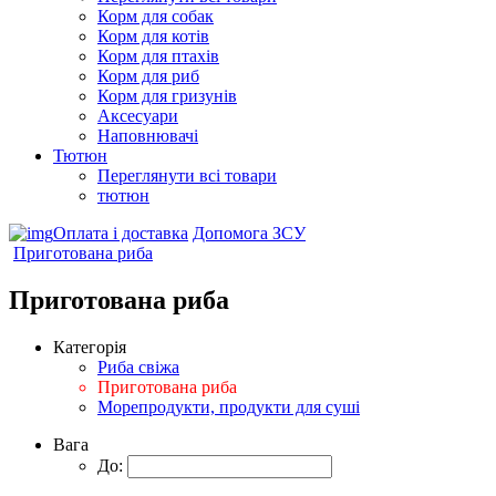
Корм для собак
Корм для котів
Корм для птахів
Корм для риб
Корм для гризунів
Аксесуари
Наповнювачі
Тютюн
Переглянути всі товари
тютюн
Оплата і доставка
Допомога ЗСУ
Приготована риба
Приготована риба
Категорія
Риба свіжа
Приготована риба
Морепродукти, продукти для суші
Вага
До: