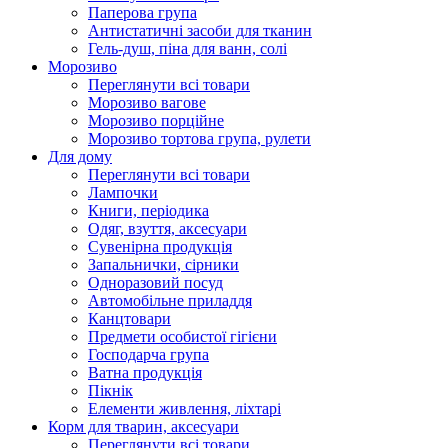
Паперова група
Антистатичні засоби для тканин
Гель-душ, піна для ванн, солі
Морозиво
Переглянути всі товари
Морозиво вагове
Морозиво порційне
Морозиво тортова група, рулети
Для дому
Переглянути всі товари
Лампочки
Книги, періодика
Одяг, взуття, аксесуари
Сувенірна продукція
Запальнички, сірники
Одноразовий посуд
Автомобільне приладдя
Канцтовари
Предмети особистої гігієни
Господарча група
Ватна продукція
Пікнік
Елементи живлення, ліхтарі
Корм для тварин, аксесуари
Переглянути всі товари