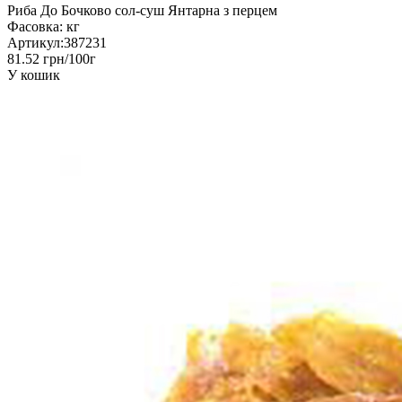
Риба До Бочково сол-суш Янтарна з перцем
Фасовка:
кг
Артикул:
387231
81.52 грн/100г
У кошик