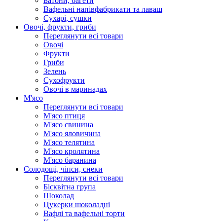
Батони, багети
Вафельні напівфабрикати та лаваш
Сухарі, сушки
Овочі, фрукти, гриби
Переглянути всі товари
Овочі
Фрукти
Гриби
Зелень
Сухофрукти
Овочі в маринадах
М'ясо
Переглянути всі товари
М'ясо птиця
М'ясо свинина
М'ясо яловичина
М'ясо телятина
М'ясо кролятина
М'ясо баранина
Солодощі, чіпси, снеки
Переглянути всі товари
Бісквітна група
Шоколад
Цукерки шоколадні
Вафлі та вафельні торти