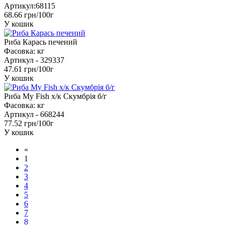
Артикул:
68115
68.66 грн/100г
У кошик
Риба Карась печений
Фасовка:
кг
Артикул -
329337
47.61 грн/100г
У кошик
Риба My Fish х/к Скумбрія б/г
Фасовка:
кг
Артикул -
668244
77.52 грн/100г
У кошик
«
1
2
3
4
5
6
7
8