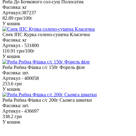
Риба До Бочкового сол-суш Полосатик
Фасовка:
кг
Артикул:
387237
82.89 грн/100г
У кошик
Снек ІПС Курка солено-сушена Класична
Фасовка:
кг
Артикул -
531800
110.91 грн/100г
У кошик
Риба Рибна Фішка с/с 150г Форель філе
Фасовка:
шт.
Артикул -
400058
253.6 грн
У кошик
Риба Рибна Фішка с/с 200г Сьомга шматки
Фасовка:
шт.
Артикул -
436697
338.2 грн
У кошик