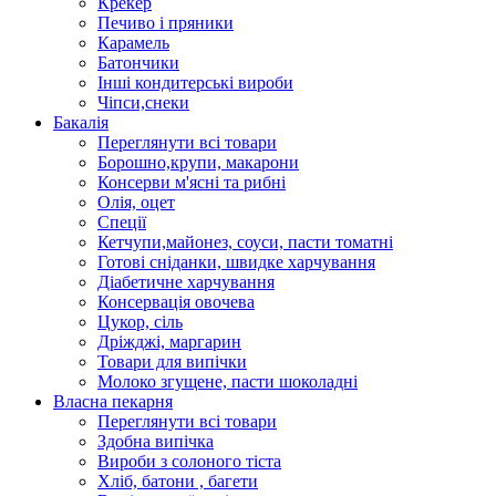
Крекер
Печиво і пряники
Карамель
Батончики
Інші кондитерські вироби
Чіпси,снеки
Бакалія
Переглянути всі товари
Борошно,крупи, макарони
Консерви м'ясні та рибні
Олія, оцет
Спеції
Кетчупи,майонез, соуси, пасти томатні
Готові сніданки, швидке харчування
Діабетичне харчування
Консервація овочева
Цукор, сіль
Дріжджі, маргарин
Товари для випічки
Молоко згущене, пасти шоколадні
Власна пекарня
Переглянути всі товари
Здобна випічка
Вироби з солоного тіста
Хліб, батони , багети