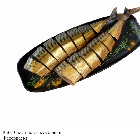
Риба Океан х/к Скумбрія б/г
Фасовка:
кг