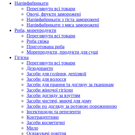
Напівфабрикати
Переглянути всі товари
Овочі, фрукти заморожені
Напівфабрикати з тіста заморожені
Напівфабрикати з мяса заморожені
Риба, морепродукти
Переглянути всі товари
Риба свіжа
Приготована риба
Морепродукти, продукти для суші
Гігієна
Переглянути всі товари
Дезодоранти
Засоби для гоління, депіляції
Засоби для волосся
Засоби для прання та догляду за тканинам
Засоби жіночої гігієни
Засоби догляду за взуттям
Засоби чистячі, миючі для дому
Засоби по догляду за ротовою порожниною
Інсектициди та репеленти
Контрацептиви
Засоби косметичні
Мило
Освіжувачі повітря