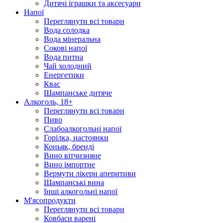
Дитячі іграшки та аксесуари
Напої
Переглянути всі товари
Вода солодка
Вода мінеральна
Сокові напої
Вода питна
Чай холодний
Енергетики
Квас
Шампанське дитяче
Алкоголь, 18+
Переглянути всі товари
Пиво
Слабоалкогольні напої
Горілка, настоянки
Коньяк, бренді
Вино вітчизняне
Вино імпортне
Вермути лікери аперитиви
Шампанські вина
Інші алкогольні напої
М'ясопродукти
Переглянути всі товари
Ковбаси варені