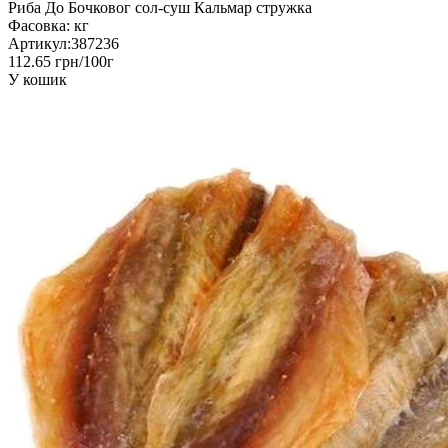
Риба До Бочковог сол-суш Кальмар стружка
Фасовка:
кг
Артикул:
387236
112.65 грн/100г
У кошик