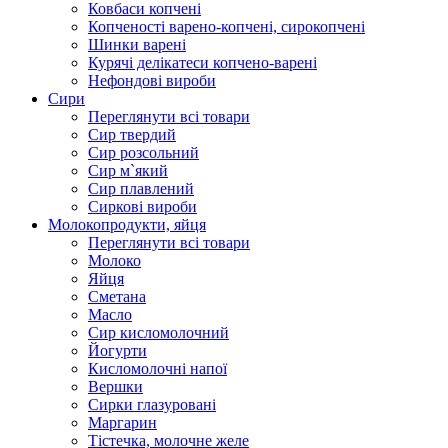
Ковбаси копчені
Копченості варено-копчені, сирокопчені
Шинки варені
Курячі делікатеси копчено-варені
Нефондові вироби
Сири
Переглянути всі товари
Сир твердий
Сир розсольний
Сир м`який
Сир плавлений
Сиркові вироби
Молокопродукти, яйця
Переглянути всі товари
Молоко
Яйця
Сметана
Масло
Сир кисломолочний
Йогурти
Кисломолочні напої
Вершки
Сирки глазуровані
Маргарин
Тістечка, молочне желе