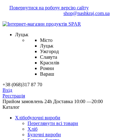
Повернутися на робочу версію сайту
Маєте зауваження?
Напишіть нам!
shop@nashkraj.com.ua
Луцьк
Місто
Луцьк
Ужгород
Славута
Красилів
Ромни
Вараш
+38 (068)317 87 70
Вхід
Реєстрація
Прийом замовлень 24h
Доставка 10:00 —20:00
Каталог
Хлібобулочні вироби
Переглянути всі товари
Хліб
Булочні вироби