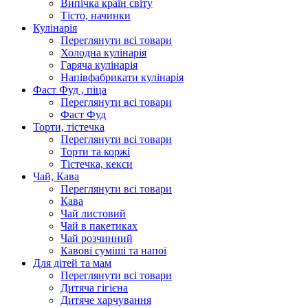
Випічка країн світу
Тісто, начинки
Кулінарія
Переглянути всі товари
Холодна кулінарія
Гаряча кулінарія
Напівфабрикати кулінарія
Фаст Фуд , піца
Переглянути всі товари
Фаст Фуд
Торти, тістечка
Переглянути всі товари
Торти та коржі
Тістечка, кекси
Чай, Кава
Переглянути всі товари
Кава
Чай листовий
Чай в пакетиках
Чай розчинний
Кавові суміші та напої
Для дітей та мам
Переглянути всі товари
Дитяча гігієна
Дитяче харчування