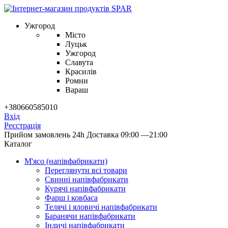
Ужгород
Місто
Луцьк
Ужгород
Славута
Красилів
Ромни
Вараш
+380660585010
Вхід
Реєстрація
Прийом замовлень 24h
Доставка 09:00 —21:00
Каталог
М'ясо (напiвфабрикати)
Переглянути всі товари
Свиннi напiвфабрикати
Курячi напiвфабрикати
Фарш i ковбаса
Телячi i яловичi напiвфабрикати
Баранячи напiвфабрикати
Iндичi напiвфабрикати