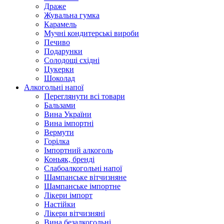
Драже
Жувальнa гумка
Карамель
Мучні кондитерські вироби
Печиво
Подарунки
Солодощі східні
Цукерки
Шоколад
Алкогольні напої
Переглянути всі товари
Бальзами
Вина України
Вина імпортні
Вермути
Горілка
Імпортний алкоголь
Коньяк, бренді
Слабоалкогольні напої
Шампанське вітчизняне
Шампанське імпортне
Лікери імпорт
Настійки
Лікери вітчизняні
Вина безалкогольні