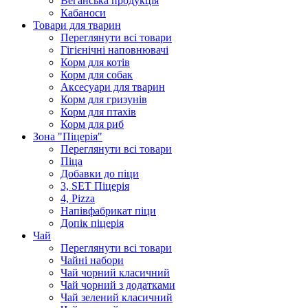
Веганська продукція
Кабаноси
Товари для тварин
Переглянути всі товари
Гігієнічні наповнювачі
Корм для котів
Корм для собак
Аксесуари для тварин
Корм для гризунів
Корм для птахів
Корм для риб
Зона "Піцерія"
Переглянути всі товари
Піца
Добавки до піци
3, SET Піцерія
4, Pizza
Напівфабрикат піци
Допік піцерія
Чай
Переглянути всі товари
Чайні набори
Чай чорний класичний
Чай чорний з додатками
Чай зелений класичний