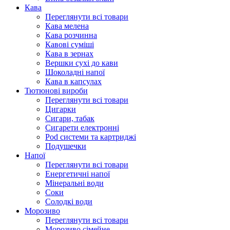
Кава
Переглянути всі товари
Кава мелена
Кава розчинна
Кавові суміші
Кава в зернах
Вершки сухі до кави
Шоколадні напої
Кава в капсулах
Тютюнові вироби
Переглянути всі товари
Цигарки
Сигари, табак
Сигарети електронні
Pod системи та картриджі
Подушечки
Напої
Переглянути всі товари
Енергетичні напої
Мінеральні води
Соки
Солодкі води
Морозиво
Переглянути всі товари
Морозиво сімейне