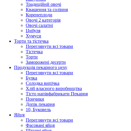
Традиційнй овочі
Квашення та соління
Корeнеплоди
Овочі 2 категорія
Овочі салатні
Цибуля
Хумуси
Торти та тістечка
Переглянути всі товари
Тістечка
Торти
Заморожені десерти
Продукцiя пекарного цеху
Переглянути всі товари
Булка
Солодка випiчка
Хлiб власного виробництва
Тiсто напiвфабрикати Пекарня
Пончики
Допік пекарня
10, Буковель
Яйця
Переглянути всі товари
Фасовані яйця
Штучні яйця