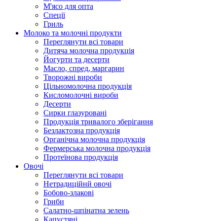
М'ясо для опта
Спеції
Гриль
Молоко та молочні продукти
Переглянути всі товари
Дитяча молочна продукція
Йогурти та десерти
Масло, спред, маргарин
Творожні вироби
Цільномолочна продукція
Кисломолочні вироби
Десерти
Сирки глазуровані
Продукція тривалого зберігання
Безлактозна продукція
Органічна молочна продукція
Фермерська молочна продукція
Протеїнова продукція
Овочі
Переглянути всі товари
Нетрадиційнй овочі
Бобово-злакові
Гриби
Салатно-шпінатна зелень
Капустяні