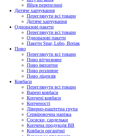
Яйця перепелині
Дитяче харчування
Переглянути всі товари
Дитяче харчування
Одноразові пакети
Переглянути всі товари
Одноразові пакети
Пакети Spar, Lubo, Вопак
Пиво
Переглянути всі товари
Пиво вітчизняне
Пиво імпортне
Пиво розливне
Пиво ліцензія
Ковбаси
Переглянути всі товари
Варені ковбаси
Копчені ковбаси
Копченості
Ліверно-паштетна група
Сервіровочна нарізка
Сосиски, сардельки
Копчена продукція ВВ
Ковбаси органічні