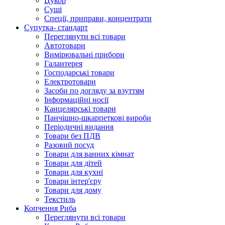
Цукор
Суші
Спеції, приправи, концентрати
Супутка- стандарт
Переглянути всі товари
Автотовари
Вимірювальні прибори
Галантерея
Господарські товари
Електротовари
Засоби по догляду за взуттям
Інформаційні носії
Канцелярські товари
Панчішно-шкарпеткові вироби
Періодичні видання
Товари без ПДВ
Разовий посуд
Товари для ванних кімнат
Товари для дітей
Товари для кухні
Товари інтер'єру
Товари для дому
Текстиль
Копчення Риба
Переглянути всі товари