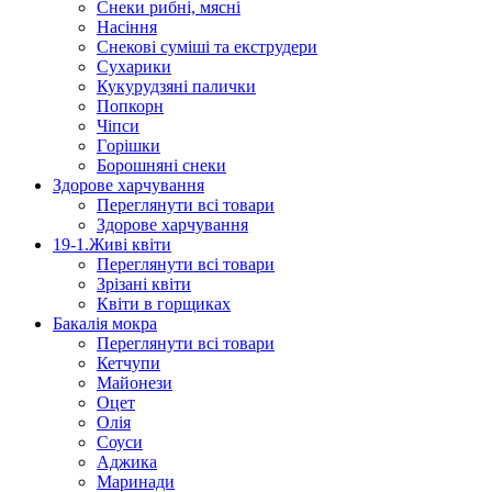
Снеки рибні, мясні
Насіння
Снекові суміші та екструдери
Сухарики
Кукурудзяні пaлички
Попкорн
Чіпси
Гoрішки
Борошняні снеки
Здорове харчування
Переглянути всі товари
Здорове харчування
19-1.Живі квіти
Переглянути всі товари
Зрізані квіти
Квіти в горщиках
Бакалія мокра
Переглянути всі товари
Кетчупи
Майонези
Оцет
Олія
Соуси
Аджика
Маринади