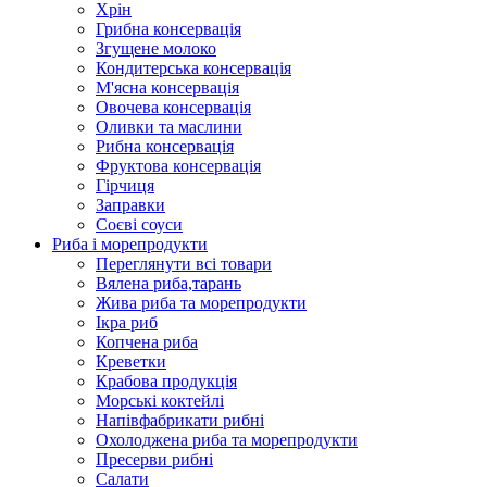
Хрін
Грибна консервація
Згущене молоко
Кондитерська консервація
М'ясна консервація
Овочева консервація
Оливки та маслини
Рибна консервація
Фруктова консервація
Гірчиця
Заправки
Соєві соуси
Риба і морепродукти
Переглянути всі товари
Вялена риба,тарань
Жива риба та морепродукти
Ікра риб
Копчена риба
Крeветки
Крабова продукція
Морські коктейлi
Напівфабрикати рибні
Охолоджена риба та морепродукти
Пресерви рибні
Сaлати