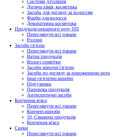
Системи д/гоління
Дитяча хімія, косметика
Засоби для догляду за волоссям
Фарби для волосся
Декоративна косметика
Продукцiя пекарного цеху ПП
Переглянути всі товари
Ролліні
Засоби гігієни
Переглянути всі товари
Ватна продукція
Вологi серветки
Засоби жіночої гігієни
Засоби по догляду за порожниною рота
Інші гігієнічні вироби
Підгузники
Паперова продукція
Антисептичні засоби
Копчення м'ясо
Переглянути всі товари
Копчені вироби
10, Смажена продукція
Копчення м'ясо
Снеки
Переглянути всі товари