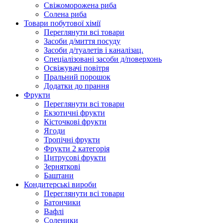
Свіжоморожена риба
Солена риба
Товари побутової хімії
Переглянути всі товари
Засоби д/миття посуду
Засоби д/туалетів і каналізац.
Спеціалізовані засоби д/поверхонь
Освіжувачі повітря
Пральний порошок
Додатки до прання
Фрукти
Переглянути всі товари
Екзoтичні фрукти
Кісточкові фрукти
Ягоди
Тропічні фрукти
Фрукти 2 категорія
Цитрусові фрукти
Зерняткові
Баштани
Кондитерські вироби
Переглянути всі товари
Батончики
Вафлі
Соленики