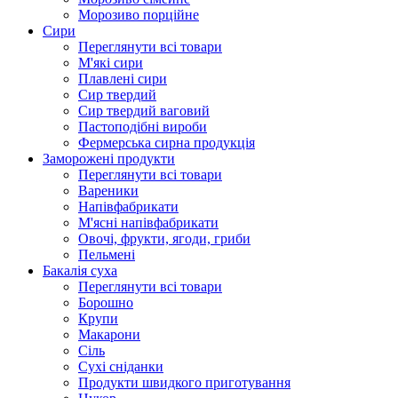
Морозиво порційне
Сири
Переглянути всі товари
М'які сири
Плавлені сири
Сир твердий
Сир твердий ваговий
Пастоподібні вироби
Фермерська сирна продукція
Заморожені продукти
Переглянути всі товари
Вареники
Напівфабрикати
М'ясні напівфабрикати
Овочі, фрукти, ягоди, гриби
Пельмені
Бакалія суха
Переглянути всі товари
Борошно
Крупи
Макарони
Сіль
Сухі сніданки
Продукти швидкого приготування