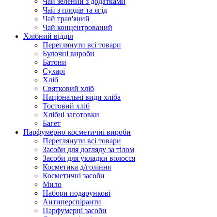
Чай зелений з додатками
Чай з плодів та ягід
Чай трав'яний
Чай концентрований
Хлібний відділ
Переглянути всі товари
Булочні вироби
Батони
Сухарі
Хліб
Святковий хліб
Національні види хліба
Тостовий хліб
Хлібні заготовки
Багет
Парфумерно-косметичні вироби
Переглянути всі товари
Засоби для догляду за тілом
Засоби для укладки волосся
Косметика д/гоління
Косметичні засоби
Мило
Набори подарункові
Антиперспіранти
Парфумерні засоби