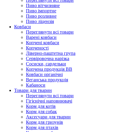
Переглянути всі товари
Пиво вітчизняне
Пиво імпортне
Пиво розливне
Пиво ліцензія
Ковбаси
Переглянути всі товари
Варені ковбаси
Копчені ковбаси
Копченості
Ліверно-паштетна група
Сервіровочна нарізка
Сосиски, сардельки
Копчена продукція ВВ
Ковбаси органічні
Веганська продукція
Кабаноси
Товари для тварин
Переглянути всі товари
Гігієнічні наповнювачі
Корм для котів
Корм для собак
Аксесуари для тварин
Корм для гризунів
Корм для птахів