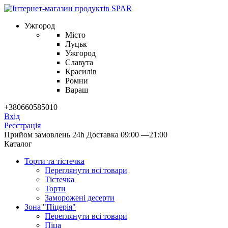
Ужгород
Місто
Луцьк
Ужгород
Славута
Красилів
Ромни
Вараш
+380660585010
Вхід
Реєстрація
Прийом замовлень 24h
Доставка 09:00 —21:00
Каталог
Торти та тістечка
Переглянути всі товари
Тістечка
Торти
Заморожені десерти
Зона "Піцерія"
Переглянути всі товари
Піца