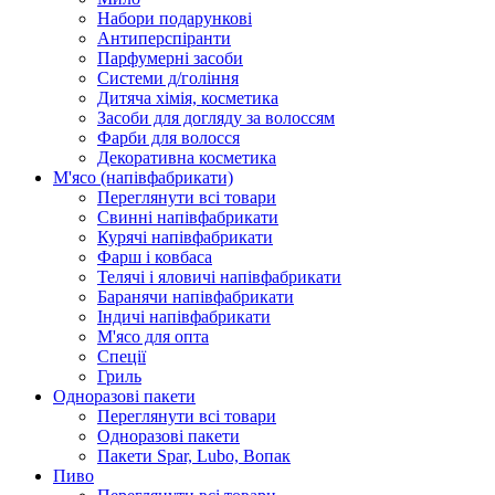
Набори подарункові
Антиперспіранти
Парфумерні засоби
Системи д/гоління
Дитяча хімія, косметика
Засоби для догляду за волоссям
Фарби для волосся
Декоративна косметика
М'ясо (напiвфабрикати)
Переглянути всі товари
Свиннi напiвфабрикати
Курячi напiвфабрикати
Фарш i ковбаса
Телячi i яловичi напiвфабрикати
Баранячи напiвфабрикати
Iндичi напiвфабрикати
М'ясо для опта
Спеції
Гриль
Одноразові пакети
Переглянути всі товари
Одноразові пакети
Пакети Spar, Lubo, Вопак
Пиво