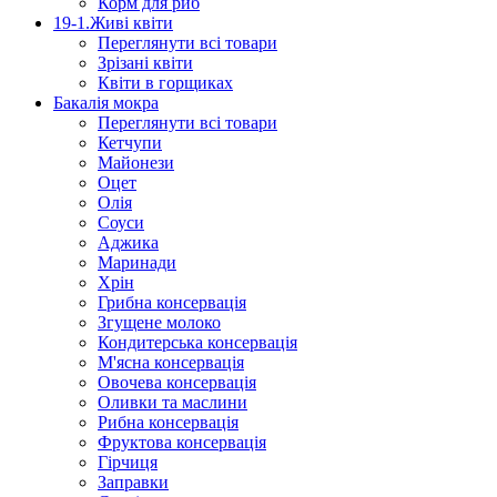
Корм для риб
19-1.Живі квіти
Переглянути всі товари
Зрізані квіти
Квіти в горщиках
Бакалія мокра
Переглянути всі товари
Кетчупи
Майонези
Оцет
Олія
Соуси
Аджика
Маринади
Хрін
Грибна консервація
Згущене молоко
Кондитерська консервація
М'ясна консервація
Овочева консервація
Оливки та маслини
Рибна консервація
Фруктова консервація
Гірчиця
Заправки