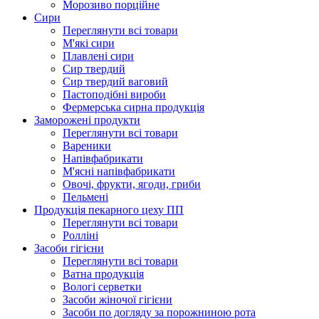
Морозиво порційне
Сири
Переглянути всі товари
М'які сири
Плавлені сири
Сир твердий
Сир твердий ваговий
Пастоподібні вироби
Фермерська сирна продукція
Заморожені продукти
Переглянути всі товари
Вареники
Напівфабрикати
М'ясні напівфабрикати
Овочі, фрукти, ягоди, гриби
Пельмені
Продукцiя пекарного цеху ПП
Переглянути всі товари
Ролліні
Засоби гігієни
Переглянути всі товари
Ватна продукція
Вологi серветки
Засоби жіночої гігієни
Засоби по догляду за порожниною рота