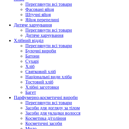
Переглянути всі товари
Фасовані яйця
Штучні яйця
Яйця перепелині
Дитяче харчування
Переглянути всі товари
Дитяче харчування
Хлібний відділ
Переглянути всі товари
Булочні вироби
Батони
Сухарі
Хліб
Святковий хліб
Національні види хліба
Тостовий хліб
Хлібні заготовки
Багет
Парфумерно-косметичні вироби
Переглянути всі товари
Засоби для догляду за тілом
Засоби для укладки волосся
Косметика д/гоління
Косметичні засоби
Мило