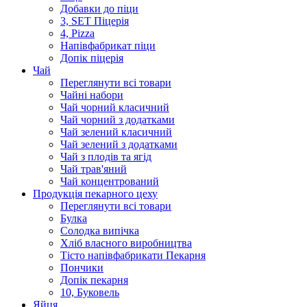
Добавки до піци
3, SET Піцерія
4, Pizza
Напівфабрикат піци
Допік піцерія
Чай
Переглянути всі товари
Чайні набори
Чай чорний класичний
Чай чорний з додатками
Чай зелений класичний
Чай зелений з додатками
Чай з плодів та ягід
Чай трав'яний
Чай концентрований
Продукцiя пекарного цеху
Переглянути всі товари
Булка
Солодка випiчка
Хлiб власного виробництва
Тiсто напiвфабрикати Пекарня
Пончики
Допік пекарня
10, Буковель
Яйця