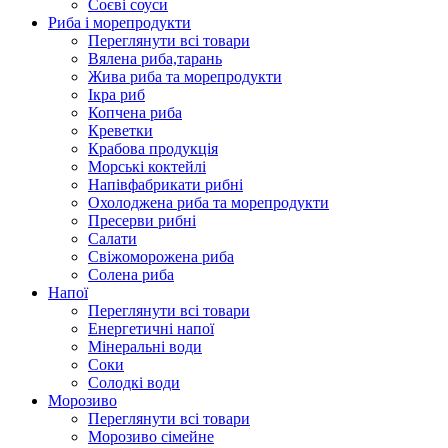
Соєві соуси
Риба і морепродукти
Переглянути всі товари
Вялена риба,тарань
Жива риба та морепродукти
Ікра риб
Копчена риба
Крeветки
Крабова продукція
Морські коктейлi
Напівфабрикати рибні
Охолоджена риба та морепродукти
Пресерви рибні
Сaлати
Свіжоморожена риба
Солена риба
Напої
Переглянути всі товари
Енергетичні напої
Мінеральні води
Соки
Солодкі води
Морозиво
Переглянути всі товари
Морозиво сімейне