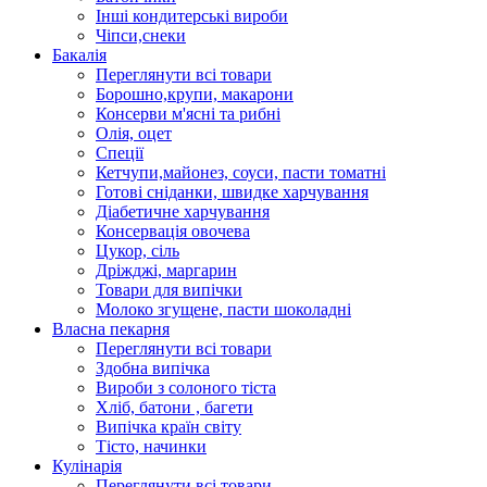
Інші кондитерські вироби
Чіпси,снеки
Бакалія
Переглянути всі товари
Борошно,крупи, макарони
Консерви м'ясні та рибні
Олія, оцет
Спеції
Кетчупи,майонез, соуси, пасти томатні
Готові сніданки, швидке харчування
Діабетичне харчування
Консервація овочева
Цукор, сіль
Дріжджі, маргарин
Товари для випічки
Молоко згущене, пасти шоколадні
Власна пекарня
Переглянути всі товари
Здобна випічка
Вироби з солоного тіста
Хліб, батони , багети
Випічка країн світу
Тісто, начинки
Кулінарія
Переглянути всі товари