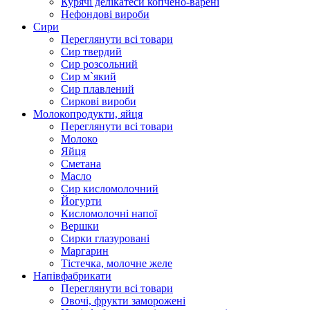
Курячі делікатеси копчено-варені
Нефондові вироби
Сири
Переглянути всі товари
Сир твердий
Сир розсольний
Сир м`який
Сир плавлений
Сиркові вироби
Молокопродукти, яйця
Переглянути всі товари
Молоко
Яйця
Сметана
Масло
Сир кисломолочний
Йогурти
Кисломолочні напої
Вершки
Сирки глазуровані
Маргарин
Тістечка, молочне желе
Напівфабрикати
Переглянути всі товари
Овочі, фрукти заморожені