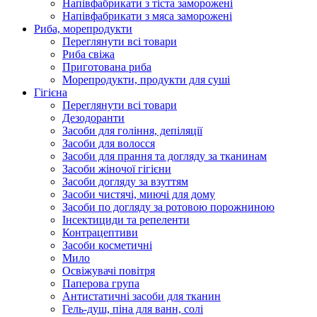
Напівфабрикати з тіста заморожені
Напівфабрикати з мяса заморожені
Риба, морепродукти
Переглянути всі товари
Риба свіжа
Приготована риба
Морепродукти, продукти для суші
Гігієна
Переглянути всі товари
Дезодоранти
Засоби для гоління, депіляції
Засоби для волосся
Засоби для прання та догляду за тканинам
Засоби жіночої гігієни
Засоби догляду за взуттям
Засоби чистячі, миючі для дому
Засоби по догляду за ротовою порожниною
Інсектициди та репеленти
Контрацептиви
Засоби косметичні
Мило
Освіжувачі повітря
Паперова група
Антистатичні засоби для тканин
Гель-душ, піна для ванн, солі