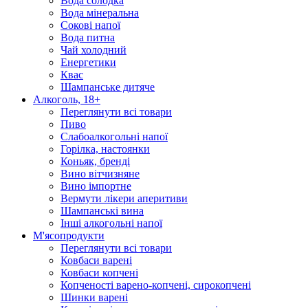
Вода солодка
Вода мінеральна
Сокові напої
Вода питна
Чай холодний
Енергетики
Квас
Шампанське дитяче
Алкоголь, 18+
Переглянути всі товари
Пиво
Слабоалкогольні напої
Горілка, настоянки
Коньяк, бренді
Вино вітчизняне
Вино імпортне
Вермути лікери аперитиви
Шампанські вина
Інші алкогольні напої
М'ясопродукти
Переглянути всі товари
Ковбаси варені
Ковбаси копчені
Копченості варено-копчені, сирокопчені
Шинки варені