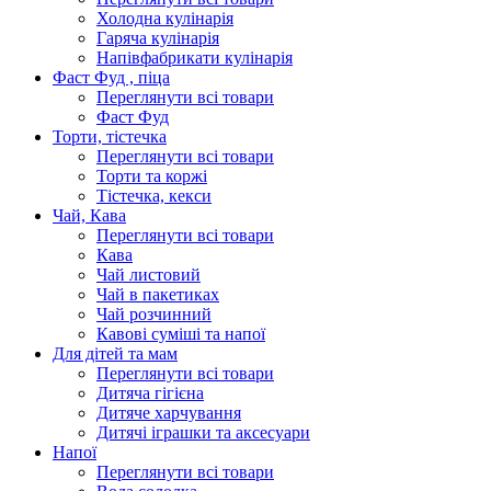
Холодна кулінарія
Гаряча кулінарія
Напівфабрикати кулінарія
Фаст Фуд , піца
Переглянути всі товари
Фаст Фуд
Торти, тістечка
Переглянути всі товари
Торти та коржі
Тістечка, кекси
Чай, Кава
Переглянути всі товари
Кава
Чай листовий
Чай в пакетиках
Чай розчинний
Кавові суміші та напої
Для дітей та мам
Переглянути всі товари
Дитяча гігієна
Дитяче харчування
Дитячі іграшки та аксесуари
Напої
Переглянути всі товари