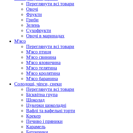
Переглянути всі товари
Овочі
Фрукти
Гриби
Зелень
Сухофрукти
Овочі в маринадах
М'ясо
Переглянути всі товари
М'ясо птиця
М'ясо свинина
М'ясо яловичина
М'ясо телятина
М'ясо кролятина
М'ясо баранина
Солодощі, чіпси, снеки
Переглянути всі товари
Бісквітна група
Шоколад
Цукерки шоколадні
Вафлі та вафельні торти
Крекер
Печиво і пряники
Карамель
Батончики