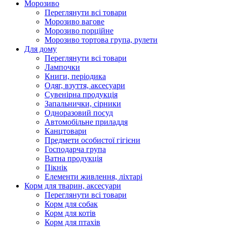
Морозиво
Переглянути всі товари
Морозиво вагове
Морозиво порційне
Морозиво тортова група, рулети
Для дому
Переглянути всі товари
Лампочки
Книги, періодика
Одяг, взуття, аксесуари
Сувенірна продукція
Запальнички, сірники
Одноразовий посуд
Автомобільне приладдя
Канцтовари
Предмети особистої гігієни
Господарча група
Ватна продукція
Пікнік
Елементи живлення, ліхтарі
Корм для тварин, аксесуари
Переглянути всі товари
Корм для собак
Корм для котів
Корм для птахів