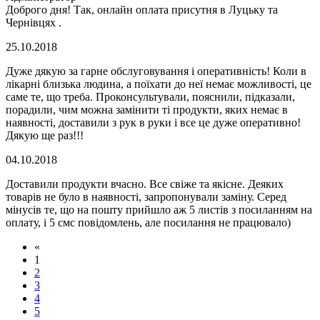
Доброго дня! Так, онлайн оплата присутня в Луцьку та
Чернівцях .
25.10.2018
Дуже дякую за гарне обслуговування і оперативність! Коли в
лікарні близька людина, а поїхати до неї немає можливості, це
саме те, що треба. Проконсультували, пояснили, підказали,
порадили, чим можна замінити ті продукти, яких немає в
наявності, доставили з рук в руки і все це дуже оперативно!
Дякую ще раз!!!
04.10.2018
Доставили продукти вчасно. Все свіже та якісне. Деяких
товарів не було в наявності, запропонували заміну. Серед
мінусів те, що на пошту прийшло аж 5 листів з посиланням на
оплату, і 5 смс повідомлень, але посилання не працювало)
«
1
2
3
4
5