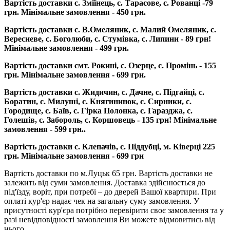
Вартість доставки с. Зміїнець, с. Тарасове, с. Рованці -79
грн. Мінімальне замовлення - 450 грн.
Вартість доставки с. В.Омеляник, с. Малий Омеляник, с.
Вересневе, с. Боголюби, с. Стумівка, с. Липини - 89 грн!
Мінімальне замовлення - 499 грн.
Вартість доставки смт. Рокині, с. Озерце, с. Промінь - 155
грн. Мінімальне замовлення - 699 грн.
Вартість доставки с. Жидичин, с. Дачне, с. Підгайці, с.
Боратин, с. Милуші, с. Княгининок, с. Сирники, с.
Городище, с. Баїв, с. Гірка Полонка, с. Гаразджа, с.
Голешів, с. Забороль, с. Коршовець - 135 грн! Мінімальне
замовлення - 599 грн..
Вартість доставки с. Клепачів, с. Піддубці, м. Ківерці 225
грн. Мінімальне замовлення - 699 грн
Вартість доставки по м.Луцьк 65 грн. Вартість доставки не
залежить від суми замовлення. Доставка здійснюється до
під'їзду, воріт, при потребі – до дверей Вашої квартири. При
оплаті кур'єр надає чек на загальну суму замовлення. У
присутності кур'єра потрібно перевірити своє замовлення та у
разі невідповідності замовлення Ви можете відмовитись від
нього.