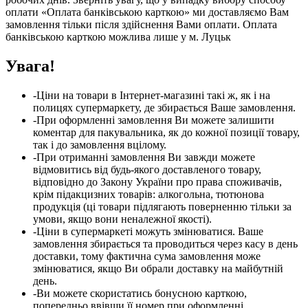
оплати «Оплата банківською карткою» ми доставляємо Вам
замовлення тільки після здійснення Вами оплати. Оплата
банківською карткою можлива лише у м. Луцьк
Увага!
-Ціни на товари в Інтернет-магазині такі ж, як і на
полицях супермаркету, де збирається Ваше замовлення.
-При оформленні замовлення Ви можете залишити
коментар для пакувальника, як до кожної позиції товару,
так і до замовлення вцілому.
-При отриманні замовлення Ви завжди можете
відмовитись від будь-якого доставленого товару,
відповідно до Закону України про права споживачів,
крім підакцизних товарів: алкогольна, тютюнова
продукція (ці товари підлягають поверненню тільки за
умови, якщо вони неналежної якості).
-Ціни в супермаркеті можуть змінюватися. Ваше
замовлення збирається та проводиться через касу в день
доставки, тому фактична сума замовлення може
змінюватися, якщо Ви обрали доставку на майбутній
день.
-Ви можете скористатись бонусною карткою,
попередньо ввівши її номер при оформленні