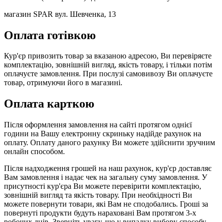
магазин SPAR вул. Шевченка, 13
Оплата готівкою
Кур'єр привозить товар за вказаною адресою, Ви перевіряєте
комплектацію, зовнішній вигляд, якість товару, і тільки потім
оплачуєте замовлення. При послузі самовивозу Ви оплачуєте
товар, отримуючи його в магазині.
Оплата карткою
Після оформлення замовлення на сайті протягом однієї
години на Вашу електронну скриньку надійде рахунок на
оплату. Оплату даного рахунку Ви можете здійснити зручним
онлайн способом.
Після надходження грошей на наш рахунок, кур'єр доставляє
Вам замовлення і надає чек на загальну суму замовлення. У
присутності кур'єра Ви можете перевірити комплектацію,
зовнішній вигляд та якість товару. При необхідності Ви
можете повернути товари, які Вам не сподобались. Гроші за
повернуті продукти будуть нараховані Вам протягом 3-х
робочих днів. Зверніть увагу, що у випадку вибору способу