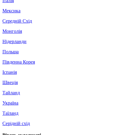
Італія
Мексика
Середній Схід
Монголія
Нідерланди
Польща
Південна Корея
Іспанія
Швеція
Тайланд
Україна
Таїланд
Серідній схід