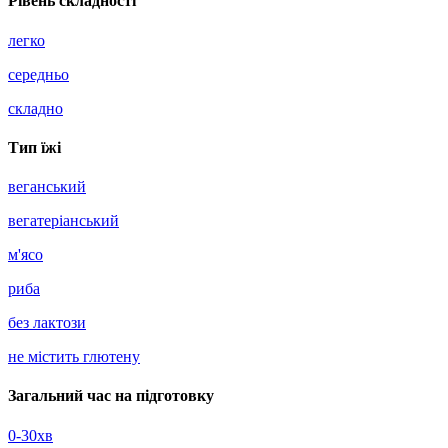
Рівень складності
легко
середньо
складно
Тип їжі
веганський
вегатерiанський
м'ясо
риба
без лактози
не містить глютену
Загальний час на підготовку
0-30хв