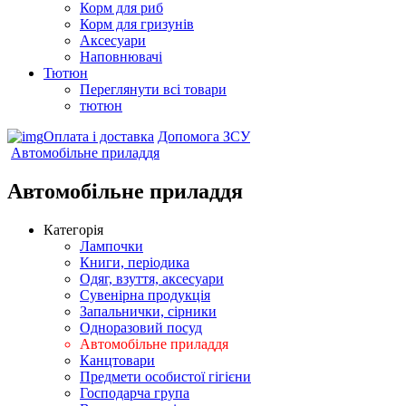
Корм для риб
Корм для гризунів
Аксесуари
Наповнювачі
Тютюн
Переглянути всі товари
тютюн
Оплата і доставка
Допомога ЗСУ
Автомобільне приладдя
Автомобільне приладдя
Категорія
Лампочки
Книги, періодика
Одяг, взуття, аксесуари
Сувенірна продукція
Запальнички, сірники
Одноразовий посуд
Автомобільне приладдя
Канцтовари
Предмети особистої гігієни
Господарча група