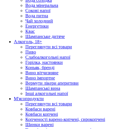
Вода солодка
Вода мінеральна
Сокові напої
Вода питна
Чай холодний
Енергетики
Квас
Шампанське дитяче
Алкоголь, 18+
Переглянути всі товари
Пиво
Слабоалкогольні напої
Горілка, настоянки
Коньяк, бренді
Вино вітчизняне
Вино імпортне
Вермути лікери аперитиви
Шампанські вина
Інші алкогольні напої
М'ясопродукти
Переглянути всі товари
Ковбаси варені
Ковбаси копчені
Копченості варено-копчені, сирокопчені
Шинки варені