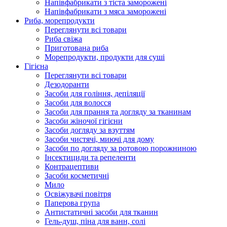
Напівфабрикати з тіста заморожені
Напівфабрикати з мяса заморожені
Риба, морепродукти
Переглянути всі товари
Риба свіжа
Приготована риба
Морепродукти, продукти для суші
Гігієна
Переглянути всі товари
Дезодоранти
Засоби для гоління, депіляції
Засоби для волосся
Засоби для прання та догляду за тканинам
Засоби жіночої гігієни
Засоби догляду за взуттям
Засоби чистячі, миючі для дому
Засоби по догляду за ротовою порожниною
Інсектициди та репеленти
Контрацептиви
Засоби косметичні
Мило
Освіжувачі повітря
Паперова група
Антистатичні засоби для тканин
Гель-душ, піна для ванн, солі