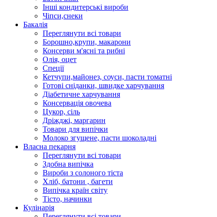
Інші кондитерські вироби
Чіпси,снеки
Бакалія
Переглянути всі товари
Борошно,крупи, макарони
Консерви м'ясні та рибні
Олія, оцет
Спеції
Кетчупи,майонез, соуси, пасти томатні
Готові сніданки, швидке харчування
Діабетичне харчування
Консервація овочева
Цукор, сіль
Дріжджі, маргарин
Товари для випічки
Молоко згущене, пасти шоколадні
Власна пекарня
Переглянути всі товари
Здобна випічка
Вироби з солоного тіста
Хліб, батони , багети
Випічка країн світу
Тісто, начинки
Кулінарія
Переглянути всі товари