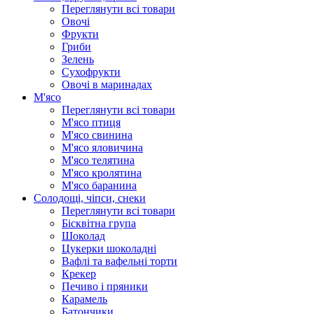
Переглянути всі товари
Овочі
Фрукти
Гриби
Зелень
Сухофрукти
Овочі в маринадах
М'ясо
Переглянути всі товари
М'ясо птиця
М'ясо свинина
М'ясо яловичина
М'ясо телятина
М'ясо кролятина
М'ясо баранина
Солодощі, чіпси, снеки
Переглянути всі товари
Бісквітна група
Шоколад
Цукерки шоколадні
Вафлі та вафельні торти
Крекер
Печиво і пряники
Карамель
Батончики