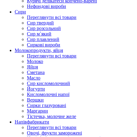
Курячі делікатеси копчено-варені
Нефондові вироби
Сири
Переглянути всі товари
Сир твердий
Сир розсольний
Сир м`який
Сир плавлений
Сиркові вироби
Молокопродукти, яйця
Переглянути всі товари
Молоко
Яйця
Сметана
Масло
Сир кисломолочний
Йогурти
Кисломолочні напої
Вершки
Сирки глазуровані
Маргарин
Тістечка, молочне желе
Напівфабрикати
Переглянути всі товари
Овочі, фрукти заморожені