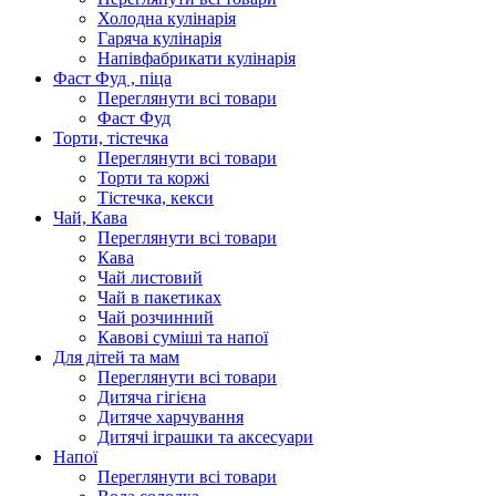
Холодна кулінарія
Гаряча кулінарія
Напівфабрикати кулінарія
Фаст Фуд , піца
Переглянути всі товари
Фаст Фуд
Торти, тістечка
Переглянути всі товари
Торти та коржі
Тістечка, кекси
Чай, Кава
Переглянути всі товари
Кава
Чай листовий
Чай в пакетиках
Чай розчинний
Кавові суміші та напої
Для дітей та мам
Переглянути всі товари
Дитяча гігієна
Дитяче харчування
Дитячі іграшки та аксесуари
Напої
Переглянути всі товари