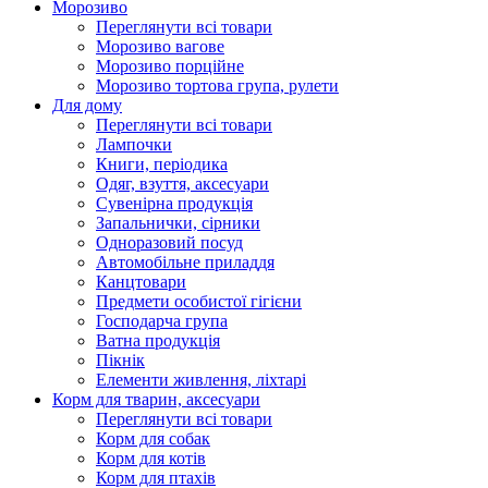
Морозиво
Переглянути всі товари
Морозиво вагове
Морозиво порційне
Морозиво тортова група, рулети
Для дому
Переглянути всі товари
Лампочки
Книги, періодика
Одяг, взуття, аксесуари
Сувенірна продукція
Запальнички, сірники
Одноразовий посуд
Автомобільне приладдя
Канцтовари
Предмети особистої гігієни
Господарча група
Ватна продукція
Пікнік
Елементи живлення, ліхтарі
Корм для тварин, аксесуари
Переглянути всі товари
Корм для собак
Корм для котів
Корм для птахів