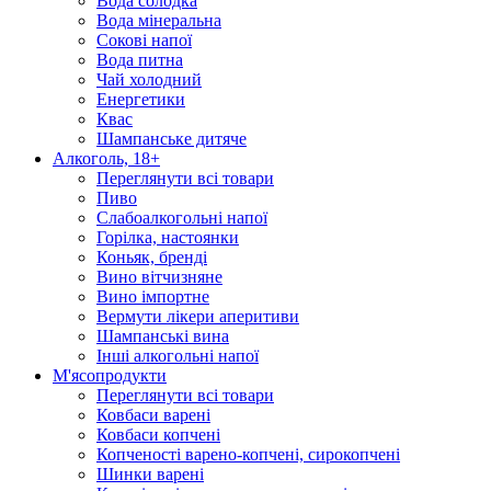
Вода солодка
Вода мінеральна
Сокові напої
Вода питна
Чай холодний
Енергетики
Квас
Шампанське дитяче
Алкоголь, 18+
Переглянути всі товари
Пиво
Слабоалкогольні напої
Горілка, настоянки
Коньяк, бренді
Вино вітчизняне
Вино імпортне
Вермути лікери аперитиви
Шампанські вина
Інші алкогольні напої
М'ясопродукти
Переглянути всі товари
Ковбаси варені
Ковбаси копчені
Копченості варено-копчені, сирокопчені
Шинки варені