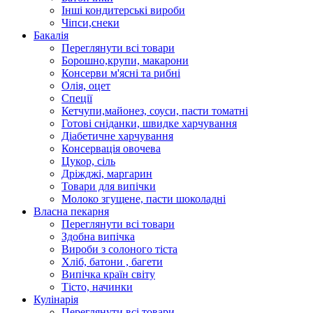
Інші кондитерські вироби
Чіпси,снеки
Бакалія
Переглянути всі товари
Борошно,крупи, макарони
Консерви м'ясні та рибні
Олія, оцет
Спеції
Кетчупи,майонез, соуси, пасти томатні
Готові сніданки, швидке харчування
Діабетичне харчування
Консервація овочева
Цукор, сіль
Дріжджі, маргарин
Товари для випічки
Молоко згущене, пасти шоколадні
Власна пекарня
Переглянути всі товари
Здобна випічка
Вироби з солоного тіста
Хліб, батони , багети
Випічка країн світу
Тісто, начинки
Кулінарія
Переглянути всі товари