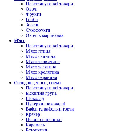
Переглянути всі товари
Овочі
Фрукти
Гриби
Зелень
Сухофрукти
Овочі в маринадах
М'ясо
Переглянути всі товари
М'ясо птиця
М'ясо свинина
М'ясо яловичина
М'ясо телятина
М'ясо кролятина
М'ясо баранина
Солодощі, чіпси, снеки
Переглянути всі товари
Бісквітна група
Шоколад
Цукерки шоколадні
Вафлі та вафельні торти
Крекер
Печиво і пряники
Карамель
Батончики