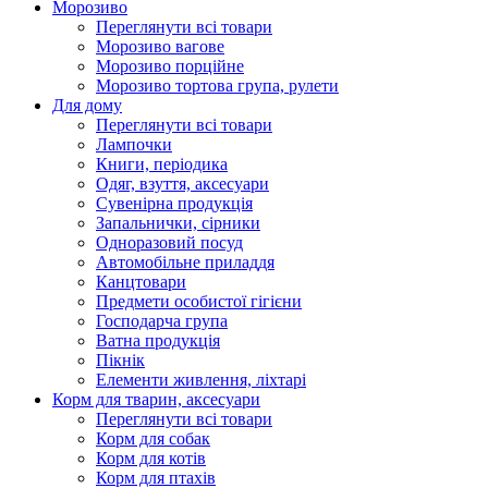
Морозиво
Переглянути всі товари
Морозиво вагове
Морозиво порційне
Морозиво тортова група, рулети
Для дому
Переглянути всі товари
Лампочки
Книги, періодика
Одяг, взуття, аксесуари
Сувенірна продукція
Запальнички, сірники
Одноразовий посуд
Автомобільне приладдя
Канцтовари
Предмети особистої гігієни
Господарча група
Ватна продукція
Пікнік
Елементи живлення, ліхтарі
Корм для тварин, аксесуари
Переглянути всі товари
Корм для собак
Корм для котів
Корм для птахів