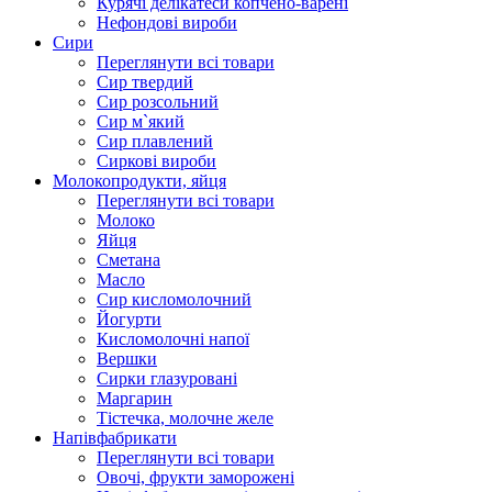
Курячі делікатеси копчено-варені
Нефондові вироби
Сири
Переглянути всі товари
Сир твердий
Сир розсольний
Сир м`який
Сир плавлений
Сиркові вироби
Молокопродукти, яйця
Переглянути всі товари
Молоко
Яйця
Сметана
Масло
Сир кисломолочний
Йогурти
Кисломолочні напої
Вершки
Сирки глазуровані
Маргарин
Тістечка, молочне желе
Напівфабрикати
Переглянути всі товари
Овочі, фрукти заморожені