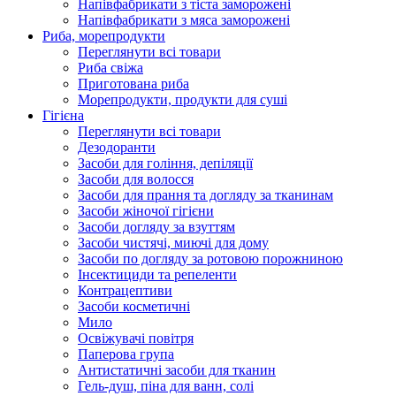
Напівфабрикати з тіста заморожені
Напівфабрикати з мяса заморожені
Риба, морепродукти
Переглянути всі товари
Риба свіжа
Приготована риба
Морепродукти, продукти для суші
Гігієна
Переглянути всі товари
Дезодоранти
Засоби для гоління, депіляції
Засоби для волосся
Засоби для прання та догляду за тканинам
Засоби жіночої гігієни
Засоби догляду за взуттям
Засоби чистячі, миючі для дому
Засоби по догляду за ротовою порожниною
Інсектициди та репеленти
Контрацептиви
Засоби косметичні
Мило
Освіжувачі повітря
Паперова група
Антистатичні засоби для тканин
Гель-душ, піна для ванн, солі