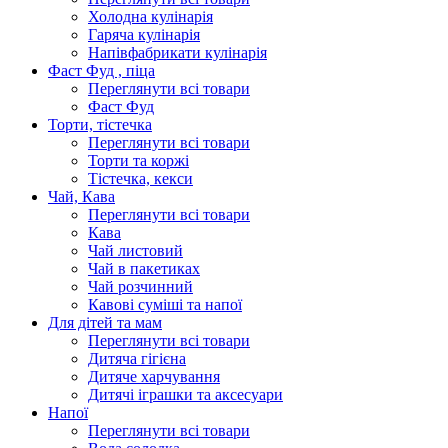
Холодна кулінарія
Гаряча кулінарія
Напівфабрикати кулінарія
Фаст Фуд , піца
Переглянути всі товари
Фаст Фуд
Торти, тістечка
Переглянути всі товари
Торти та коржі
Тістечка, кекси
Чай, Кава
Переглянути всі товари
Кава
Чай листовий
Чай в пакетиках
Чай розчинний
Кавові суміші та напої
Для дітей та мам
Переглянути всі товари
Дитяча гігієна
Дитяче харчування
Дитячі іграшки та аксесуари
Напої
Переглянути всі товари