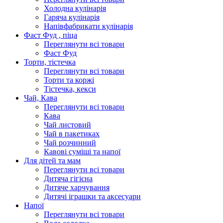
Холодна кулінарія
Гаряча кулінарія
Напівфабрикати кулінарія
Фаст Фуд , піца
Переглянути всі товари
Фаст Фуд
Торти, тістечка
Переглянути всі товари
Торти та коржі
Тістечка, кекси
Чай, Кава
Переглянути всі товари
Кава
Чай листовий
Чай в пакетиках
Чай розчинний
Кавові суміші та напої
Для дітей та мам
Переглянути всі товари
Дитяча гігієна
Дитяче харчування
Дитячі іграшки та аксесуари
Напої
Переглянути всі товари