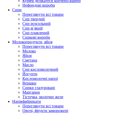
Курячі делікатеси копчено-варені
Нефондові вироби
Сири
Переглянути всі товари
Сир твердий
Сир розсольний
Сир м`який
Сир плавлений
Сиркові вироби
Молокопродукти, яйця
Переглянути всі товари
Молоко
Яйця
Сметана
Масло
Сир кисломолочний
Йогурти
Кисломолочні напої
Вершки
Сирки глазуровані
Маргарин
Тістечка, молочне желе
Напівфабрикати
Переглянути всі товари
Овочі, фрукти заморожені