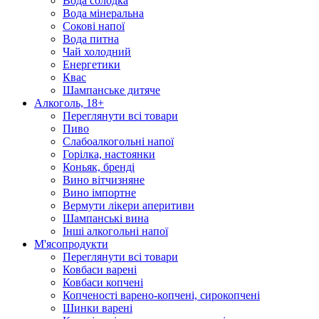
Вода солодка
Вода мінеральна
Сокові напої
Вода питна
Чай холодний
Енергетики
Квас
Шампанське дитяче
Алкоголь, 18+
Переглянути всі товари
Пиво
Слабоалкогольні напої
Горілка, настоянки
Коньяк, бренді
Вино вітчизняне
Вино імпортне
Вермути лікери аперитиви
Шампанські вина
Інші алкогольні напої
М'ясопродукти
Переглянути всі товари
Ковбаси варені
Ковбаси копчені
Копченості варено-копчені, сирокопчені
Шинки варені