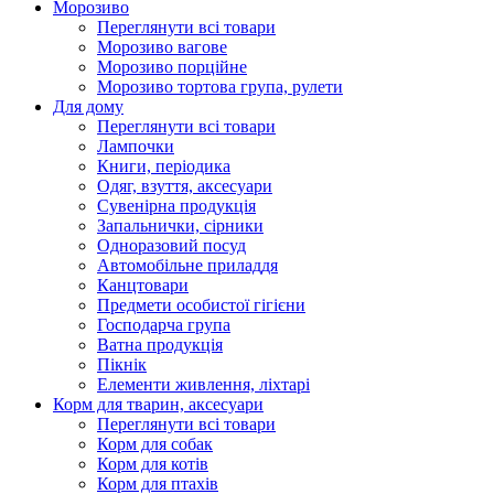
Морозиво
Переглянути всі товари
Морозиво вагове
Морозиво порційне
Морозиво тортова група, рулети
Для дому
Переглянути всі товари
Лампочки
Книги, періодика
Одяг, взуття, аксесуари
Сувенірна продукція
Запальнички, сірники
Одноразовий посуд
Автомобільне приладдя
Канцтовари
Предмети особистої гігієни
Господарча група
Ватна продукція
Пікнік
Елементи живлення, ліхтарі
Корм для тварин, аксесуари
Переглянути всі товари
Корм для собак
Корм для котів
Корм для птахів