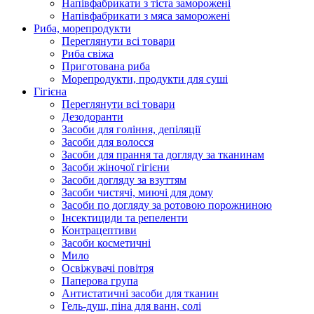
Напівфабрикати з тіста заморожені
Напівфабрикати з мяса заморожені
Риба, морепродукти
Переглянути всі товари
Риба свіжа
Приготована риба
Морепродукти, продукти для суші
Гігієна
Переглянути всі товари
Дезодоранти
Засоби для гоління, депіляції
Засоби для волосся
Засоби для прання та догляду за тканинам
Засоби жіночої гігієни
Засоби догляду за взуттям
Засоби чистячі, миючі для дому
Засоби по догляду за ротовою порожниною
Інсектициди та репеленти
Контрацептиви
Засоби косметичні
Мило
Освіжувачі повітря
Паперова група
Антистатичні засоби для тканин
Гель-душ, піна для ванн, солі