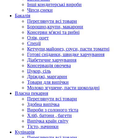
Інші кондитерські вироби
Чіпси,снеки
Бакалія
Переглянути всі товари
Борошно,крупи, макарони
Консерви м'ясні та рибні
Олія, оцет
Спеції
Кетчупи,майонез, соуси, пасти томатні
Готові сніданки, швидке харчування
Діабетичне харчування
Консервація овочева
Цукор, сіль
Дріжджі, маргарин
Товари для випічки
Молоко згущене, пасти шоколадні
Власна пекарня
Переглянути всі товари
Здобна випічка
Вироби з солоного тіста
Хліб, батони , багети
Випічка країн світу
Тісто, начинки
Кулінарія
Переглянути всі товари