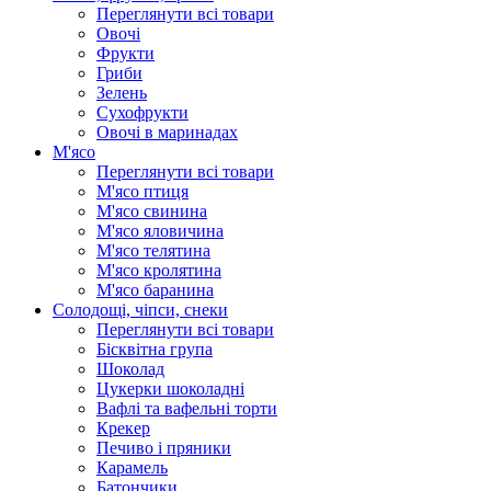
Переглянути всі товари
Овочі
Фрукти
Гриби
Зелень
Сухофрукти
Овочі в маринадах
М'ясо
Переглянути всі товари
М'ясо птиця
М'ясо свинина
М'ясо яловичина
М'ясо телятина
М'ясо кролятина
М'ясо баранина
Солодощі, чіпси, снеки
Переглянути всі товари
Бісквітна група
Шоколад
Цукерки шоколадні
Вафлі та вафельні торти
Крекер
Печиво і пряники
Карамель
Батончики