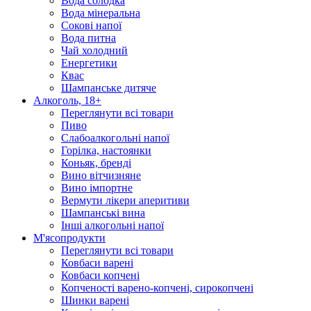
Вода солодка
Вода мінеральна
Сокові напої
Вода питна
Чай холодний
Енергетики
Квас
Шампанське дитяче
Алкоголь, 18+
Переглянути всі товари
Пиво
Слабоалкогольні напої
Горілка, настоянки
Коньяк, бренді
Вино вітчизняне
Вино імпортне
Вермути лікери аперитиви
Шампанські вина
Інші алкогольні напої
М'ясопродукти
Переглянути всі товари
Ковбаси варені
Ковбаси копчені
Копченості варено-копчені, сирокопчені
Шинки варені