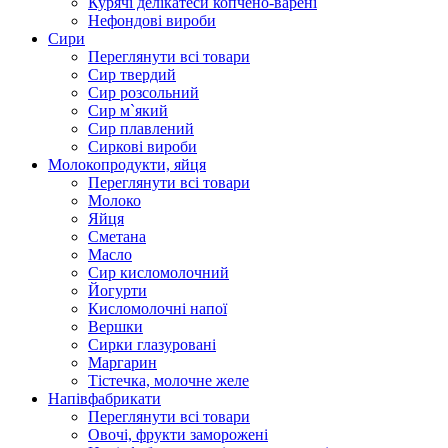
Курячі делікатеси копчено-варені
Нефондові вироби
Сири
Переглянути всі товари
Сир твердий
Сир розсольний
Сир м`який
Сир плавлений
Сиркові вироби
Молокопродукти, яйця
Переглянути всі товари
Молоко
Яйця
Сметана
Масло
Сир кисломолочний
Йогурти
Кисломолочні напої
Вершки
Сирки глазуровані
Маргарин
Тістечка, молочне желе
Напівфабрикати
Переглянути всі товари
Овочі, фрукти заморожені