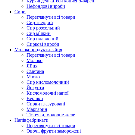
Курячі делікатеси копчено-варені
Нефондові вироби
Сири
Переглянути всі товари
Сир твердий
Сир розсольний
Сир м`який
Сир плавлений
Сиркові вироби
Молокопродукти, яйця
Переглянути всі товари
Молоко
Яйця
Сметана
Масло
Сир кисломолочний
Йогурти
Кисломолочні напої
Вершки
Сирки глазуровані
Маргарин
Тістечка, молочне желе
Напівфабрикати
Переглянути всі товари
Овочі, фрукти заморожені