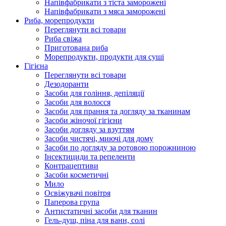
Напівфабрикати з тіста заморожені
Напівфабрикати з мяса заморожені
Риба, морепродукти
Переглянути всі товари
Риба свіжа
Приготована риба
Морепродукти, продукти для суші
Гігієна
Переглянути всі товари
Дезодоранти
Засоби для гоління, депіляції
Засоби для волосся
Засоби для прання та догляду за тканинам
Засоби жіночої гігієни
Засоби догляду за взуттям
Засоби чистячі, миючі для дому
Засоби по догляду за ротовою порожниною
Інсектициди та репеленти
Контрацептиви
Засоби косметичні
Мило
Освіжувачі повітря
Паперова група
Антистатичні засоби для тканин
Гель-душ, піна для ванн, солі