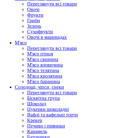
Переглянути всі товари
Овочі
Фрукти
Гриби
Зелень
Сухофрукти
Овочі в маринадах
М'ясо
Переглянути всі товари
М'ясо птиця
М'ясо свинина
М'ясо яловичина
М'ясо телятина
М'ясо кролятина
М'ясо баранина
Солодощі, чіпси, снеки
Переглянути всі товари
Бісквітна група
Шоколад
Цукерки шоколадні
Вафлі та вафельні торти
Крекер
Печиво і пряники
Карамель
Батончики