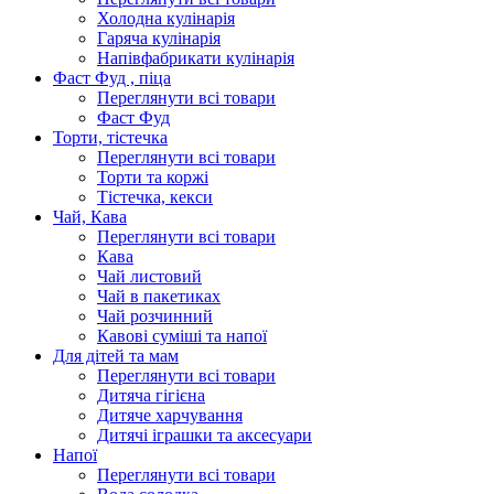
Холодна кулінарія
Гаряча кулінарія
Напівфабрикати кулінарія
Фаст Фуд , піца
Переглянути всі товари
Фаст Фуд
Торти, тістечка
Переглянути всі товари
Торти та коржі
Тістечка, кекси
Чай, Кава
Переглянути всі товари
Кава
Чай листовий
Чай в пакетиках
Чай розчинний
Кавові суміші та напої
Для дітей та мам
Переглянути всі товари
Дитяча гігієна
Дитяче харчування
Дитячі іграшки та аксесуари
Напої
Переглянути всі товари