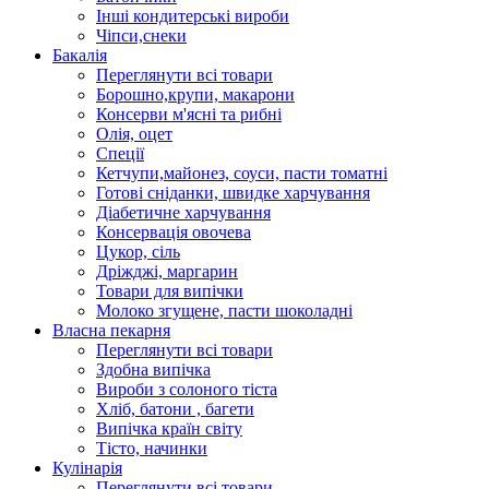
Інші кондитерські вироби
Чіпси,снеки
Бакалія
Переглянути всі товари
Борошно,крупи, макарони
Консерви м'ясні та рибні
Олія, оцет
Спеції
Кетчупи,майонез, соуси, пасти томатні
Готові сніданки, швидке харчування
Діабетичне харчування
Консервація овочева
Цукор, сіль
Дріжджі, маргарин
Товари для випічки
Молоко згущене, пасти шоколадні
Власна пекарня
Переглянути всі товари
Здобна випічка
Вироби з солоного тіста
Хліб, батони , багети
Випічка країн світу
Тісто, начинки
Кулінарія
Переглянути всі товари