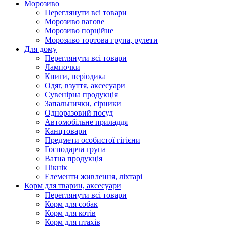
Морозиво
Переглянути всі товари
Морозиво вагове
Морозиво порційне
Морозиво тортова група, рулети
Для дому
Переглянути всі товари
Лампочки
Книги, періодика
Одяг, взуття, аксесуари
Сувенірна продукція
Запальнички, сірники
Одноразовий посуд
Автомобільне приладдя
Канцтовари
Предмети особистої гігієни
Господарча група
Ватна продукція
Пікнік
Елементи живлення, ліхтарі
Корм для тварин, аксесуари
Переглянути всі товари
Корм для собак
Корм для котів
Корм для птахів