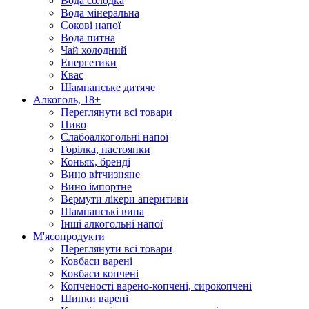
Вода солодка
Вода мінеральна
Сокові напої
Вода питна
Чай холодний
Енергетики
Квас
Шампанське дитяче
Алкоголь, 18+
Переглянути всі товари
Пиво
Слабоалкогольні напої
Горілка, настоянки
Коньяк, бренді
Вино вітчизняне
Вино імпортне
Вермути лікери аперитиви
Шампанські вина
Інші алкогольні напої
М'ясопродукти
Переглянути всі товари
Ковбаси варені
Ковбаси копчені
Копченості варено-копчені, сирокопчені
Шинки варені