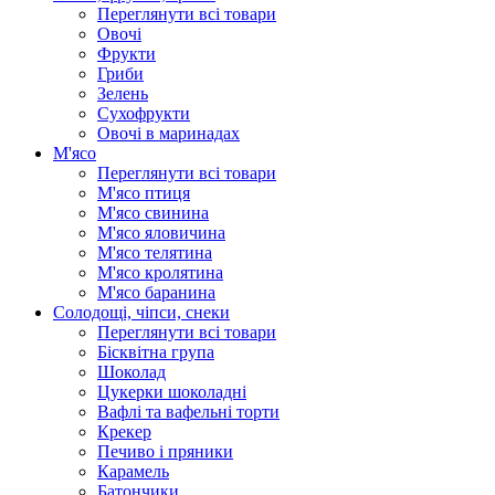
Переглянути всі товари
Овочі
Фрукти
Гриби
Зелень
Сухофрукти
Овочі в маринадах
М'ясо
Переглянути всі товари
М'ясо птиця
М'ясо свинина
М'ясо яловичина
М'ясо телятина
М'ясо кролятина
М'ясо баранина
Солодощі, чіпси, снеки
Переглянути всі товари
Бісквітна група
Шоколад
Цукерки шоколадні
Вафлі та вафельні торти
Крекер
Печиво і пряники
Карамель
Батончики