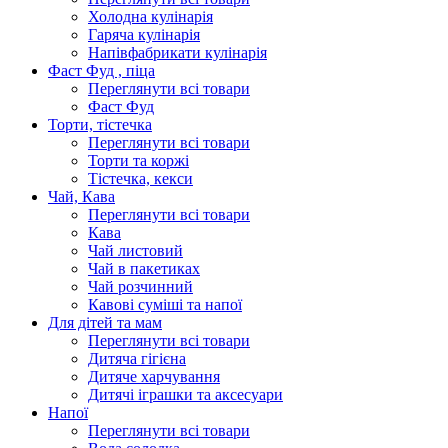
Холодна кулінарія
Гаряча кулінарія
Напівфабрикати кулінарія
Фаст Фуд , піца
Переглянути всі товари
Фаст Фуд
Торти, тістечка
Переглянути всі товари
Торти та коржі
Тістечка, кекси
Чай, Кава
Переглянути всі товари
Кава
Чай листовий
Чай в пакетиках
Чай розчинний
Кавові суміші та напої
Для дітей та мам
Переглянути всі товари
Дитяча гігієна
Дитяче харчування
Дитячі іграшки та аксесуари
Напої
Переглянути всі товари