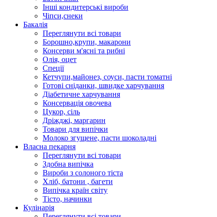
Інші кондитерські вироби
Чіпси,снеки
Бакалія
Переглянути всі товари
Борошно,крупи, макарони
Консерви м'ясні та рибні
Олія, оцет
Спеції
Кетчупи,майонез, соуси, пасти томатні
Готові сніданки, швидке харчування
Діабетичне харчування
Консервація овочева
Цукор, сіль
Дріжджі, маргарин
Товари для випічки
Молоко згущене, пасти шоколадні
Власна пекарня
Переглянути всі товари
Здобна випічка
Вироби з солоного тіста
Хліб, батони , багети
Випічка країн світу
Тісто, начинки
Кулінарія
Переглянути всі товари