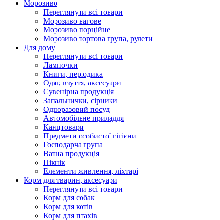
Морозиво
Переглянути всі товари
Морозиво вагове
Морозиво порційне
Морозиво тортова група, рулети
Для дому
Переглянути всі товари
Лампочки
Книги, періодика
Одяг, взуття, аксесуари
Сувенірна продукція
Запальнички, сірники
Одноразовий посуд
Автомобільне приладдя
Канцтовари
Предмети особистої гігієни
Господарча група
Ватна продукція
Пікнік
Елементи живлення, ліхтарі
Корм для тварин, аксесуари
Переглянути всі товари
Корм для собак
Корм для котів
Корм для птахів