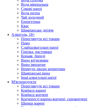
Вода солодка
Вода мінеральна
Сокові напої
Вода питна
Чай холодний
Енергетики
Квас
Шампанське дитяче
Алкоголь, 18+
Переглянути всі товари
Пиво
Слабоалкогольні напої
Горілка, настоянки
Коньяк, бренді
Вино вітчизняне
Вино імпортне
Вермути лікери аперитиви
Шампанські вина
Інші алкогольні напої
М'ясопродукти
Переглянути всі товари
Ковбаси варені
Ковбаси копчені
Копченості варено-копчені, сирокопчені
Шинки варені