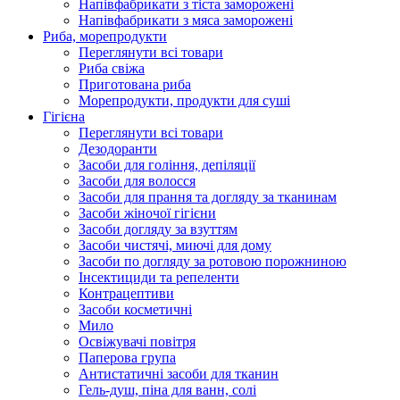
Напівфабрикати з тіста заморожені
Напівфабрикати з мяса заморожені
Риба, морепродукти
Переглянути всі товари
Риба свіжа
Приготована риба
Морепродукти, продукти для суші
Гігієна
Переглянути всі товари
Дезодоранти
Засоби для гоління, депіляції
Засоби для волосся
Засоби для прання та догляду за тканинам
Засоби жіночої гігієни
Засоби догляду за взуттям
Засоби чистячі, миючі для дому
Засоби по догляду за ротовою порожниною
Інсектициди та репеленти
Контрацептиви
Засоби косметичні
Мило
Освіжувачі повітря
Паперова група
Антистатичні засоби для тканин
Гель-душ, піна для ванн, солі