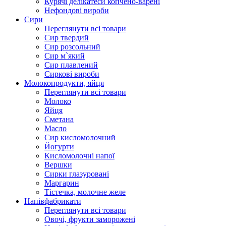
Курячі делікатеси копчено-варені
Нефондові вироби
Сири
Переглянути всі товари
Сир твердий
Сир розсольний
Сир м`який
Сир плавлений
Сиркові вироби
Молокопродукти, яйця
Переглянути всі товари
Молоко
Яйця
Сметана
Масло
Сир кисломолочний
Йогурти
Кисломолочні напої
Вершки
Сирки глазуровані
Маргарин
Тістечка, молочне желе
Напівфабрикати
Переглянути всі товари
Овочі, фрукти заморожені