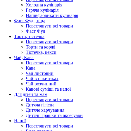
Холодна кулінарія
Гаряча кулінарія
Напівфабрикати кулінарія
Фаст Фуд , піца
Переглянути всі товари
Фаст Фуд
Торти, тістечка
Переглянути всі товари
Торти та коржі
Тістечка, кекси
Чай, Кава
Переглянути всі товари
Кава
Чай листовий
Чай в пакетиках
Чай розчинний
Кавові суміші та напої
Для дітей та мам
Переглянути всі товари
Дитяча гігієна
Дитяче харчування
Дитячі іграшки та аксесуари
Напої
Переглянути всі товари