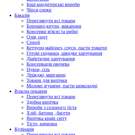
Інші кондитерські вироби
Чіпси,снеки
Бакалія
Переглянути всі товари
Борошно,крупи, макарони
Консерви м'ясні та рибні
Олія, оцет
Спеції
Кетчупи,майонез, соуси, пасти томатні
Готові сніданки, швидке харчування
Діабетичне харчування
Консервація овочева
Цукор, сіль
Дріжджі, маргарин
Товари для випічки
Молоко згущене, пасти шоколадні
Власна пекарня
Переглянути всі товари
Здобна випічка
Вироби з солоного тіста
Хліб, батони , багети
Випічка країн світу
Тісто, начинки
Кулінарія
Переглянути всі товари