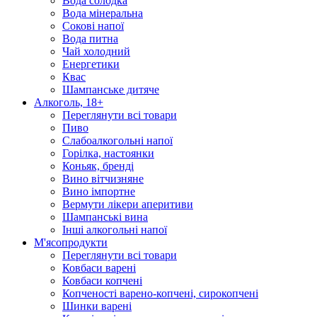
Вода солодка
Вода мінеральна
Сокові напої
Вода питна
Чай холодний
Енергетики
Квас
Шампанське дитяче
Алкоголь, 18+
Переглянути всі товари
Пиво
Слабоалкогольні напої
Горілка, настоянки
Коньяк, бренді
Вино вітчизняне
Вино імпортне
Вермути лікери аперитиви
Шампанські вина
Інші алкогольні напої
М'ясопродукти
Переглянути всі товари
Ковбаси варені
Ковбаси копчені
Копченості варено-копчені, сирокопчені
Шинки варені