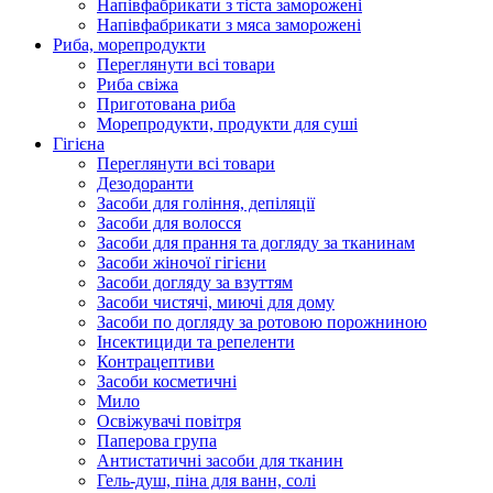
Напівфабрикати з тіста заморожені
Напівфабрикати з мяса заморожені
Риба, морепродукти
Переглянути всі товари
Риба свіжа
Приготована риба
Морепродукти, продукти для суші
Гігієна
Переглянути всі товари
Дезодоранти
Засоби для гоління, депіляції
Засоби для волосся
Засоби для прання та догляду за тканинам
Засоби жіночої гігієни
Засоби догляду за взуттям
Засоби чистячі, миючі для дому
Засоби по догляду за ротовою порожниною
Інсектициди та репеленти
Контрацептиви
Засоби косметичні
Мило
Освіжувачі повітря
Паперова група
Антистатичні засоби для тканин
Гель-душ, піна для ванн, солі