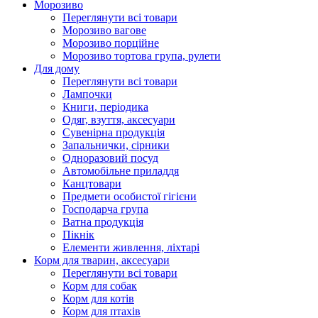
Морозиво
Переглянути всі товари
Морозиво вагове
Морозиво порційне
Морозиво тортова група, рулети
Для дому
Переглянути всі товари
Лампочки
Книги, періодика
Одяг, взуття, аксесуари
Сувенірна продукція
Запальнички, сірники
Одноразовий посуд
Автомобільне приладдя
Канцтовари
Предмети особистої гігієни
Господарча група
Ватна продукція
Пікнік
Елементи живлення, ліхтарі
Корм для тварин, аксесуари
Переглянути всі товари
Корм для собак
Корм для котів
Корм для птахів