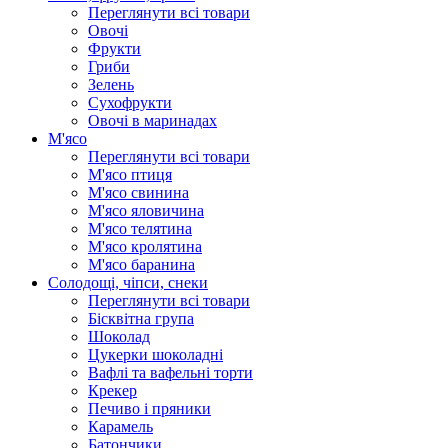
Переглянути всі товари
Овочі
Фрукти
Гриби
Зелень
Сухофрукти
Овочі в маринадах
М'ясо
Переглянути всі товари
М'ясо птиця
М'ясо свинина
М'ясо яловичина
М'ясо телятина
М'ясо кролятина
М'ясо баранина
Солодощі, чіпси, снеки
Переглянути всі товари
Бісквітна група
Шоколад
Цукерки шоколадні
Вафлі та вафельні торти
Крекер
Печиво і пряники
Карамель
Батончики