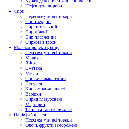
Курячі делікатеси копчено-варені
Нефондові вироби
Сири
Переглянути всі товари
Сир твердий
Сир розсольний
Сир м`який
Сир плавлений
Сиркові вироби
Молокопродукти, яйця
Переглянути всі товари
Молоко
Яйця
Сметана
Масло
Сир кисломолочний
Йогурти
Кисломолочні напої
Вершки
Сирки глазуровані
Маргарин
Тістечка, молочне желе
Напівфабрикати
Переглянути всі товари
Овочі, фрукти заморожені