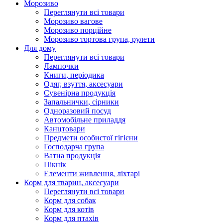
Морозиво
Переглянути всі товари
Морозиво вагове
Морозиво порційне
Морозиво тортова група, рулети
Для дому
Переглянути всі товари
Лампочки
Книги, періодика
Одяг, взуття, аксесуари
Сувенірна продукція
Запальнички, сірники
Одноразовий посуд
Автомобільне приладдя
Канцтовари
Предмети особистої гігієни
Господарча група
Ватна продукція
Пікнік
Елементи живлення, ліхтарі
Корм для тварин, аксесуари
Переглянути всі товари
Корм для собак
Корм для котів
Корм для птахів