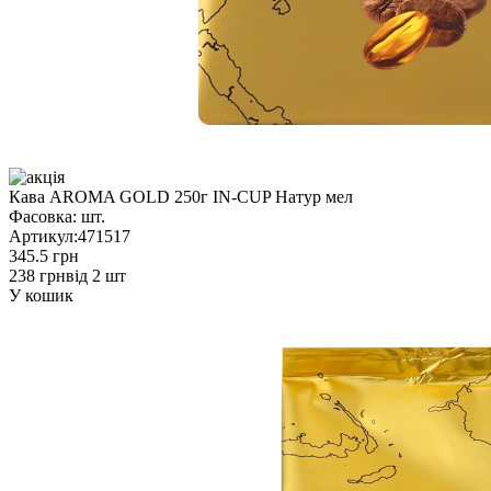
Кава AROMA GOLD 250г IN-CUP Натур мел
Фасовка:
шт.
Артикул:
471517
345.5 грн
238 грн
від 2 шт
У кошик