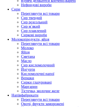
Курячі делікатеси копчено-варені
Нефондові вироби
Сири
Переглянути всі товари
Сир твердий
Сир розсольний
Сир м`який
Сир плавлений
Сиркові вироби
Молокопродукти, яйця
Переглянути всі товари
Молоко
Яйця
Сметана
Масло
Сир кисломолочний
Йогурти
Кисломолочні напої
Вершки
Сирки глазуровані
Маргарин
Тістечка, молочне желе
Напівфабрикати
Переглянути всі товари
Овочі, фрукти заморожені