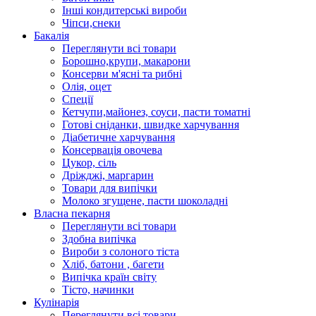
Інші кондитерські вироби
Чіпси,снеки
Бакалія
Переглянути всі товари
Борошно,крупи, макарони
Консерви м'ясні та рибні
Олія, оцет
Спеції
Кетчупи,майонез, соуси, пасти томатні
Готові сніданки, швидке харчування
Діабетичне харчування
Консервація овочева
Цукор, сіль
Дріжджі, маргарин
Товари для випічки
Молоко згущене, пасти шоколадні
Власна пекарня
Переглянути всі товари
Здобна випічка
Вироби з солоного тіста
Хліб, батони , багети
Випічка країн світу
Тісто, начинки
Кулінарія
Переглянути всі товари