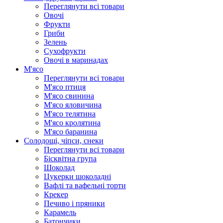
Переглянути всі товари
Овочі
Фрукти
Гриби
Зелень
Сухофрукти
Овочі в маринадах
М'ясо
Переглянути всі товари
М'ясо птиця
М'ясо свинина
М'ясо яловичина
М'ясо телятина
М'ясо кролятина
М'ясо баранина
Солодощі, чіпси, снеки
Переглянути всі товари
Бісквітна група
Шоколад
Цукерки шоколадні
Вафлі та вафельні торти
Крекер
Печиво і пряники
Карамель
Батончики