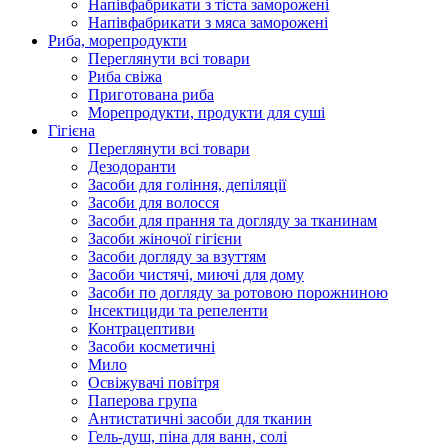
Напівфабрикати з тіста заморожені
Напівфабрикати з мяса заморожені
Риба, морепродукти
Переглянути всі товари
Риба свіжа
Приготована риба
Морепродукти, продукти для суші
Гігієна
Переглянути всі товари
Дезодоранти
Засоби для гоління, депіляції
Засоби для волосся
Засоби для прання та догляду за тканинам
Засоби жіночої гігієни
Засоби догляду за взуттям
Засоби чистячі, миючі для дому
Засоби по догляду за ротовою порожниною
Інсектициди та репеленти
Контрацептиви
Засоби косметичні
Мило
Освіжувачі повітря
Паперова група
Антистатичні засоби для тканин
Гель-душ, піна для ванн, солі