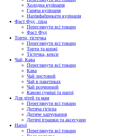
Холодна кулінарія
Гаряча кулінарія
Напівфабрикати кулінарія
Фаст Фуд , піца
Переглянути всі товари
Фаст Фуд
Торти, тістечка
Переглянути всі товари
Торти та коржі
Тістечка, кекси
Чай, Кава
Переглянути всі товари
Кава
Чай листовий
Чай в пакетиках
Чай розчинний
Кавові суміші та напої
Для дітей та мам
Переглянути всі товари
Дитяча гігієна
Дитяче харчування
Дитячі іграшки та аксесуари
Напої
Переглянути всі товари