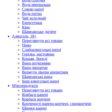
Вода солодка
Вода мінеральна
Сокові напої
Вода питна
Чай холодний
Енергетики
Квас
Шампанське дитяче
Алкоголь, 18+
Переглянути всі товари
Пиво
Слабоалкогольні напої
Горілка, настоянки
Коньяк, бренді
Вино вітчизняне
Вино імпортне
Вермути лікери аперитиви
Шампанські вина
Інші алкогольні напої
М'ясопродукти
Переглянути всі товари
Ковбаси варені
Ковбаси копчені
Копченості варено-копчені, сирокопчені
Шинки варені