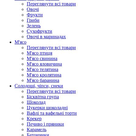
Переглянути всі товари
Овочі
Фрукти
Гриби
Зелень
Сухофрукти
Овочі в маринадах
М'ясо
Переглянути всі товари
М'ясо птиця
М'ясо свинина
М'ясо яловичина
М'ясо телятина
М'ясо кролятина
М'ясо баранина
Солодощі, чіпси, снеки
Переглянути всі товари
Бісквітна група
Шоколад
Цукерки шоколадні
Вафлі та вафельні торти
Крекер
Печиво і пряники
Карамель
Батончики