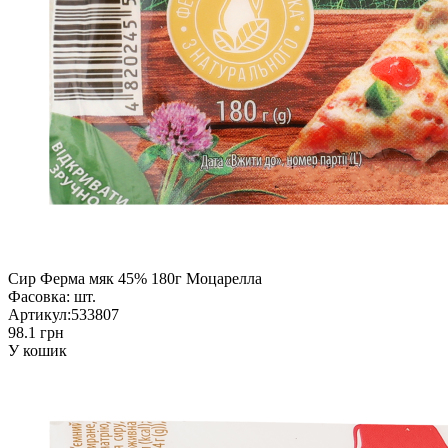
Сир Ферма мяк 45% 180г Моцарелла
Фасовка:
шт.
Артикул:
533807
98.1 грн
У кошик