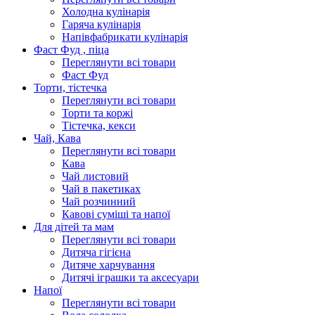
Холодна кулінарія
Гаряча кулінарія
Напівфабрикати кулінарія
Фаст Фуд , піца
Переглянути всі товари
Фаст Фуд
Торти, тістечка
Переглянути всі товари
Торти та коржі
Тістечка, кекси
Чай, Кава
Переглянути всі товари
Кава
Чай листовий
Чай в пакетиках
Чай розчинний
Кавові суміші та напої
Для дітей та мам
Переглянути всі товари
Дитяча гігієна
Дитяче харчування
Дитячі іграшки та аксесуари
Напої
Переглянути всі товари