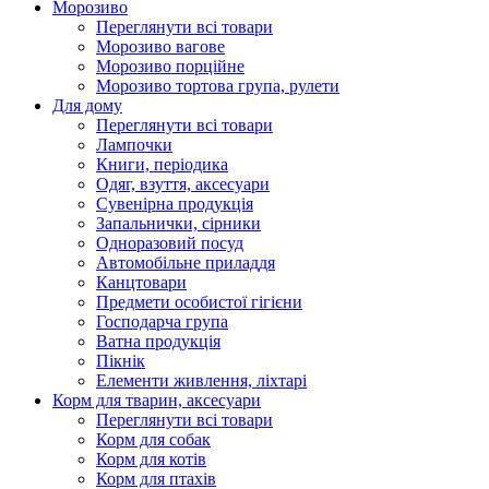
Морозиво
Переглянути всі товари
Морозиво вагове
Морозиво порційне
Морозиво тортова група, рулети
Для дому
Переглянути всі товари
Лампочки
Книги, періодика
Одяг, взуття, аксесуари
Сувенірна продукція
Запальнички, сірники
Одноразовий посуд
Автомобільне приладдя
Канцтовари
Предмети особистої гігієни
Господарча група
Ватна продукція
Пікнік
Елементи живлення, ліхтарі
Корм для тварин, аксесуари
Переглянути всі товари
Корм для собак
Корм для котів
Корм для птахів