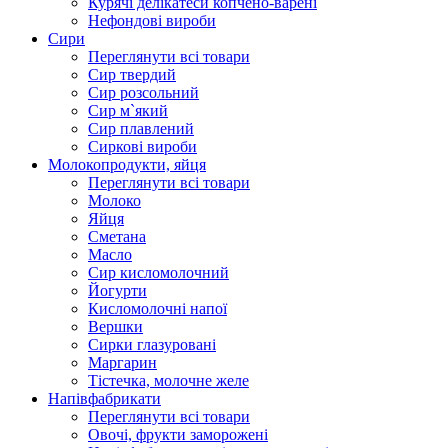
Курячі делікатеси копчено-варені
Нефондові вироби
Сири
Переглянути всі товари
Сир твердий
Сир розсольний
Сир м`який
Сир плавлений
Сиркові вироби
Молокопродукти, яйця
Переглянути всі товари
Молоко
Яйця
Сметана
Масло
Сир кисломолочний
Йогурти
Кисломолочні напої
Вершки
Сирки глазуровані
Маргарин
Тістечка, молочне желе
Напівфабрикати
Переглянути всі товари
Овочі, фрукти заморожені