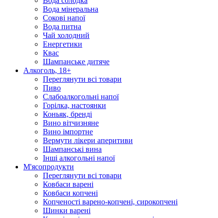
Вода солодка
Вода мінеральна
Сокові напої
Вода питна
Чай холодний
Енергетики
Квас
Шампанське дитяче
Алкоголь, 18+
Переглянути всі товари
Пиво
Слабоалкогольні напої
Горілка, настоянки
Коньяк, бренді
Вино вітчизняне
Вино імпортне
Вермути лікери аперитиви
Шампанські вина
Інші алкогольні напої
М'ясопродукти
Переглянути всі товари
Ковбаси варені
Ковбаси копчені
Копченості варено-копчені, сирокопчені
Шинки варені