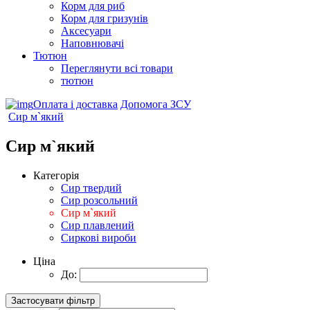
Корм для риб
Корм для гризунів
Аксесуари
Наповнювачі
Тютюн
Переглянути всі товари
тютюн
Оплата і доставка
Допомога ЗСУ
Сир м`який
Сир м`який
Категорія
Сир твердий
Сир розсольний
Сир м`який
Сир плавлений
Сиркові вироби
Ціна
До: