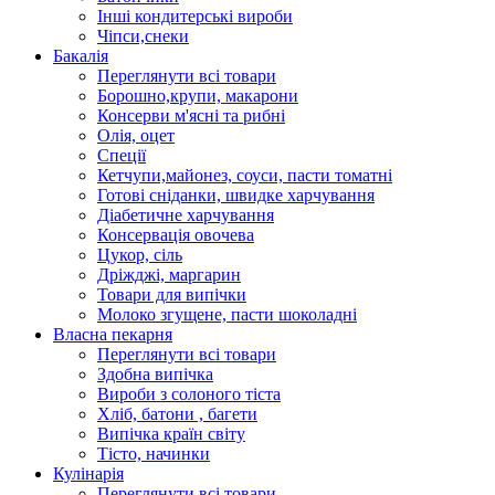
Інші кондитерські вироби
Чіпси,снеки
Бакалія
Переглянути всі товари
Борошно,крупи, макарони
Консерви м'ясні та рибні
Олія, оцет
Спеції
Кетчупи,майонез, соуси, пасти томатні
Готові сніданки, швидке харчування
Діабетичне харчування
Консервація овочева
Цукор, сіль
Дріжджі, маргарин
Товари для випічки
Молоко згущене, пасти шоколадні
Власна пекарня
Переглянути всі товари
Здобна випічка
Вироби з солоного тіста
Хліб, батони , багети
Випічка країн світу
Тісто, начинки
Кулінарія
Переглянути всі товари