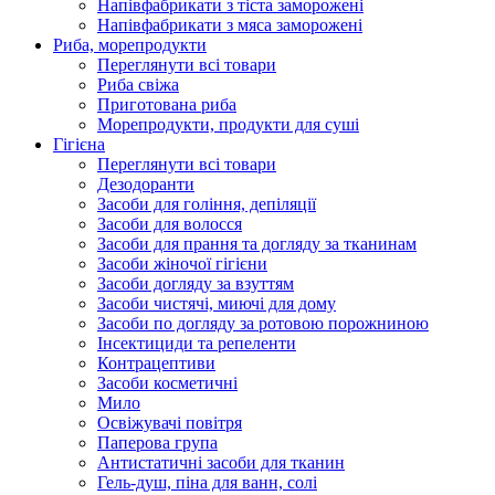
Напівфабрикати з тіста заморожені
Напівфабрикати з мяса заморожені
Риба, морепродукти
Переглянути всі товари
Риба свіжа
Приготована риба
Морепродукти, продукти для суші
Гігієна
Переглянути всі товари
Дезодоранти
Засоби для гоління, депіляції
Засоби для волосся
Засоби для прання та догляду за тканинам
Засоби жіночої гігієни
Засоби догляду за взуттям
Засоби чистячі, миючі для дому
Засоби по догляду за ротовою порожниною
Інсектициди та репеленти
Контрацептиви
Засоби косметичні
Мило
Освіжувачі повітря
Паперова група
Антистатичні засоби для тканин
Гель-душ, піна для ванн, солі