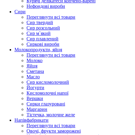
Курячі делікатеси копчено-варені
Нефондові вироби
Сири
Переглянути всі товари
Сир твердий
Сир розсольний
Сир м`який
Сир плавлений
Сиркові вироби
Молокопродукти, яйця
Переглянути всі товари
Молоко
Яйця
Сметана
Масло
Сир кисломолочний
Йогурти
Кисломолочні напої
Вершки
Сирки глазуровані
Маргарин
Тістечка, молочне желе
Напівфабрикати
Переглянути всі товари
Овочі, фрукти заморожені