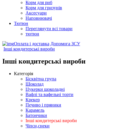
Корм для риб
Корм для гризунів
Аксесуари
Наповнювачі
Тютюн
Переглянути всі товари
тютюн
Оплата і доставка
Допомога ЗСУ
Інші кондитерські вироби
Інші кондитерські вироби
Категорія
Бісквітна група
Шоколад
Цукерки шоколадні
Вафлі та вафельні торти
Крекер
Печиво і пряники
Карамель
Батончики
Інші кондитерські вироби
Чіпси,снеки