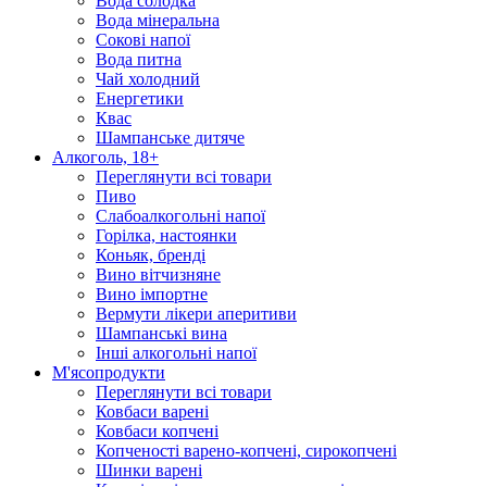
Вода солодка
Вода мінеральна
Сокові напої
Вода питна
Чай холодний
Енергетики
Квас
Шампанське дитяче
Алкоголь, 18+
Переглянути всі товари
Пиво
Слабоалкогольні напої
Горілка, настоянки
Коньяк, бренді
Вино вітчизняне
Вино імпортне
Вермути лікери аперитиви
Шампанські вина
Інші алкогольні напої
М'ясопродукти
Переглянути всі товари
Ковбаси варені
Ковбаси копчені
Копченості варено-копчені, сирокопчені
Шинки варені