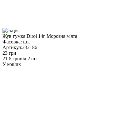
Жув гумка Dirol 14г Морозна м'ята
Фасовка:
шт.
Артикул:
232186
23 грн
21.6 грн
від 2 шт
У кошик