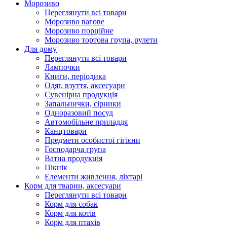
Морозиво
Переглянути всі товари
Морозиво вагове
Морозиво порційне
Морозиво тортова група, рулети
Для дому
Переглянути всі товари
Лампочки
Книги, періодика
Одяг, взуття, аксесуари
Сувенірна продукція
Запальнички, сірники
Одноразовий посуд
Автомобільне приладдя
Канцтовари
Предмети особистої гігієни
Господарча група
Ватна продукція
Пікнік
Елементи живлення, ліхтарі
Корм для тварин, аксесуари
Переглянути всі товари
Корм для собак
Корм для котів
Корм для птахів