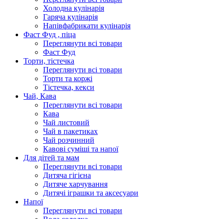
Холодна кулінарія
Гаряча кулінарія
Напівфабрикати кулінарія
Фаст Фуд , піца
Переглянути всі товари
Фаст Фуд
Торти, тістечка
Переглянути всі товари
Торти та коржі
Тістечка, кекси
Чай, Кава
Переглянути всі товари
Кава
Чай листовий
Чай в пакетиках
Чай розчинний
Кавові суміші та напої
Для дітей та мам
Переглянути всі товари
Дитяча гігієна
Дитяче харчування
Дитячі іграшки та аксесуари
Напої
Переглянути всі товари