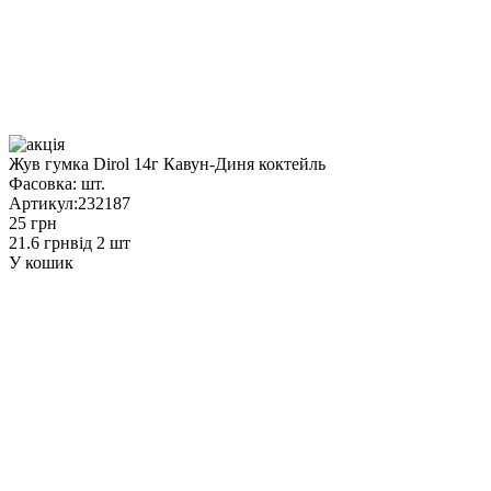
Жув гумка Dirol 14г Кавун-Диня коктейль
Фасовка:
шт.
Артикул:
232187
25 грн
21.6 грн
від 2 шт
У кошик