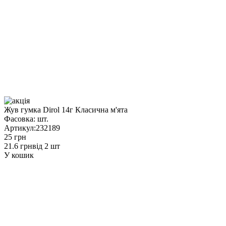
Жув гумка Dirol 14г Класична м'ята
Фасовка:
шт.
Артикул:
232189
25 грн
21.6 грн
від 2 шт
У кошик