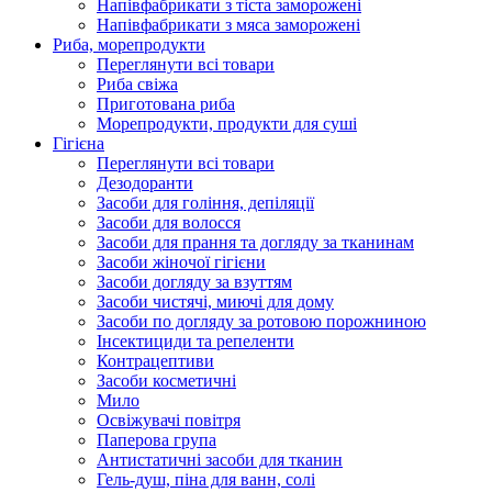
Напівфабрикати з тіста заморожені
Напівфабрикати з мяса заморожені
Риба, морепродукти
Переглянути всі товари
Риба свіжа
Приготована риба
Морепродукти, продукти для суші
Гігієна
Переглянути всі товари
Дезодоранти
Засоби для гоління, депіляції
Засоби для волосся
Засоби для прання та догляду за тканинам
Засоби жіночої гігієни
Засоби догляду за взуттям
Засоби чистячі, миючі для дому
Засоби по догляду за ротовою порожниною
Інсектициди та репеленти
Контрацептиви
Засоби косметичні
Мило
Освіжувачі повітря
Паперова група
Антистатичні засоби для тканин
Гель-душ, піна для ванн, солі