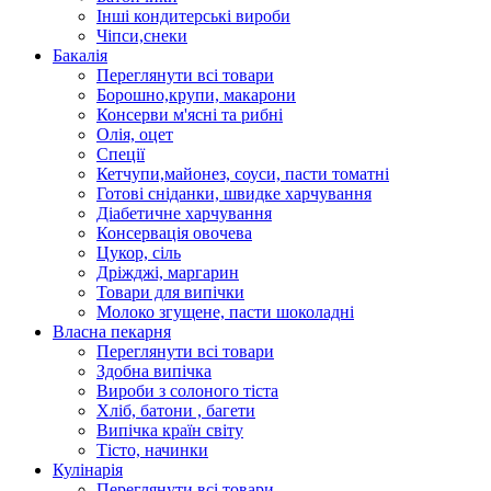
Інші кондитерські вироби
Чіпси,снеки
Бакалія
Переглянути всі товари
Борошно,крупи, макарони
Консерви м'ясні та рибні
Олія, оцет
Спеції
Кетчупи,майонез, соуси, пасти томатні
Готові сніданки, швидке харчування
Діабетичне харчування
Консервація овочева
Цукор, сіль
Дріжджі, маргарин
Товари для випічки
Молоко згущене, пасти шоколадні
Власна пекарня
Переглянути всі товари
Здобна випічка
Вироби з солоного тіста
Хліб, батони , багети
Випічка країн світу
Тісто, начинки
Кулінарія
Переглянути всі товари