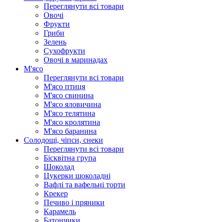
Переглянути всі товари
Овочі
Фрукти
Гриби
Зелень
Сухофрукти
Овочі в маринадах
М'ясо
Переглянути всі товари
М'ясо птиця
М'ясо свинина
М'ясо яловичина
М'ясо телятина
М'ясо кролятина
М'ясо баранина
Солодощі, чіпси, снеки
Переглянути всі товари
Бісквітна група
Шоколад
Цукерки шоколадні
Вафлі та вафельні торти
Крекер
Печиво і пряники
Карамель
Батончики