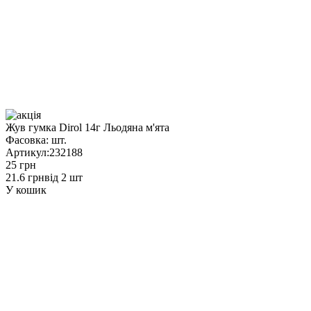
Жув гумка Dirol 14г Льодяна м'ята
Фасовка:
шт.
Артикул:
232188
25 грн
21.6 грн
від 2 шт
У кошик