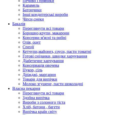
Печиво і пряники
Карамель
Батончики
Інші кондитерські вироби
Чіпси,снеки
Бакалія
Переглянути всі товари
Борошно,крупи, макарони
Консерви м'ясні та рибні
Олія, оцет
Спеції
Кетчупи,майонез, соуси, пасти томатні
Готові сніданки, швидке харчування
Діабетичне харчування
Консервація овочева
Цукор, сіль
Дріжджі, маргарин
Товари для випічки
Молоко згущене, пасти шоколадні
Власна пекарня
Переглянути всі товари
Здобна випічка
Вироби з солоного тіста
Хліб, батони , багети
Випічка країн світу