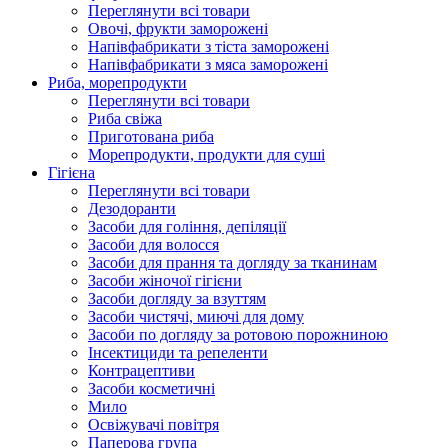
Переглянути всі товари
Овочі, фрукти заморожені
Напівфабрикати з тіста заморожені
Напівфабрикати з мяса заморожені
Риба, морепродукти
Переглянути всі товари
Риба свіжа
Приготована риба
Морепродукти, продукти для суші
Гігієна
Переглянути всі товари
Дезодоранти
Засоби для гоління, депіляції
Засоби для волосся
Засоби для прання та догляду за тканинам
Засоби жіночої гігієни
Засоби догляду за взуттям
Засоби чистячі, миючі для дому
Засоби по догляду за ротовою порожниною
Інсектициди та репеленти
Контрацептиви
Засоби косметичні
Мило
Освіжувачі повітря
Паперова група