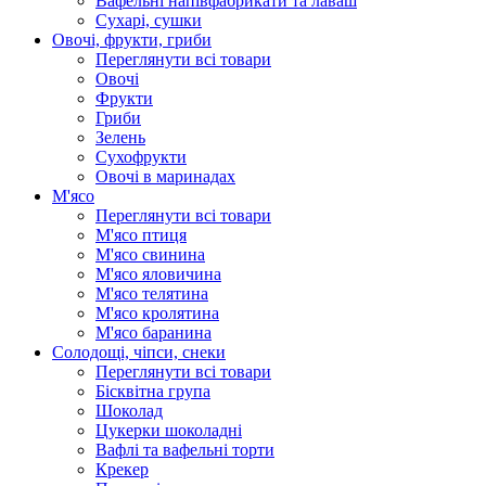
Вафельні напівфабрикати та лаваш
Сухарі, сушки
Овочі, фрукти, гриби
Переглянути всі товари
Овочі
Фрукти
Гриби
Зелень
Сухофрукти
Овочі в маринадах
М'ясо
Переглянути всі товари
М'ясо птиця
М'ясо свинина
М'ясо яловичина
М'ясо телятина
М'ясо кролятина
М'ясо баранина
Солодощі, чіпси, снеки
Переглянути всі товари
Бісквітна група
Шоколад
Цукерки шоколадні
Вафлі та вафельні торти
Крекер