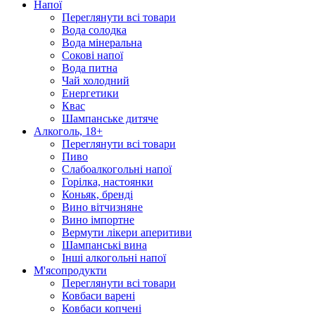
Напої
Переглянути всі товари
Вода солодка
Вода мінеральна
Сокові напої
Вода питна
Чай холодний
Енергетики
Квас
Шампанське дитяче
Алкоголь, 18+
Переглянути всі товари
Пиво
Слабоалкогольні напої
Горілка, настоянки
Коньяк, бренді
Вино вітчизняне
Вино імпортне
Вермути лікери аперитиви
Шампанські вина
Інші алкогольні напої
М'ясопродукти
Переглянути всі товари
Ковбаси варені
Ковбаси копчені