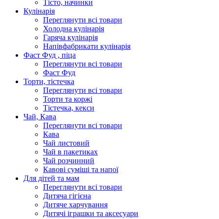
Тісто, начинки
Кулінарія
Переглянути всі товари
Холодна кулінарія
Гаряча кулінарія
Напівфабрикати кулінарія
Фаст Фуд , піца
Переглянути всі товари
Фаст Фуд
Торти, тістечка
Переглянути всі товари
Торти та коржі
Тістечка, кекси
Чай, Кава
Переглянути всі товари
Кава
Чай листовий
Чай в пакетиках
Чай розчинний
Кавові суміші та напої
Для дітей та мам
Переглянути всі товари
Дитяча гігієна
Дитяче харчування
Дитячі іграшки та аксесуари