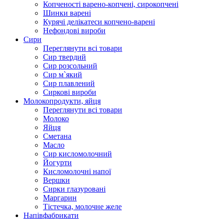
Копченості варено-копчені, сирокопчені
Шинки варені
Курячі делікатеси копчено-варені
Нефондові вироби
Сири
Переглянути всі товари
Сир твердий
Сир розсольний
Сир м`який
Сир плавлений
Сиркові вироби
Молокопродукти, яйця
Переглянути всі товари
Молоко
Яйця
Сметана
Масло
Сир кисломолочний
Йогурти
Кисломолочні напої
Вершки
Сирки глазуровані
Маргарин
Тістечка, молочне желе
Напівфабрикати