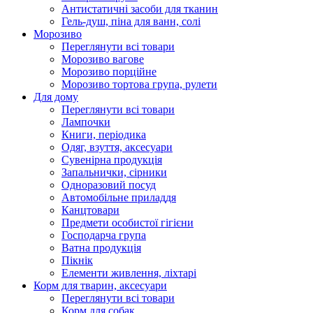
Антистатичні засоби для тканин
Гель-душ, піна для ванн, солі
Морозиво
Переглянути всі товари
Морозиво вагове
Морозиво порційне
Морозиво тортова група, рулети
Для дому
Переглянути всі товари
Лампочки
Книги, періодика
Одяг, взуття, аксесуари
Сувенірна продукція
Запальнички, сірники
Одноразовий посуд
Автомобільне приладдя
Канцтовари
Предмети особистої гігієни
Господарча група
Ватна продукція
Пікнік
Елементи живлення, ліхтарі
Корм для тварин, аксесуари
Переглянути всі товари
Корм для собак