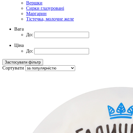
Вершки
Сирки глазуровані
Маргарин
Тістечка, молочне желе
Вага
До:
Ціна
До:
Сортувати