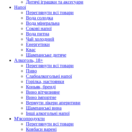
Дитячі іграшки та аксесуари
Напої
Переглянути всі товари
Вода солодка
Вода мінеральна
Сокові напої
Вода питна
Чай холодний
Енергетики
Квас
Шампанське дитяче
Алкоголь, 18+
Переглянути всі товари
Пиво
Слабоалкогольні напої
Горілка, настоянки
Коньяк, бренді
Вино вітчизняне
Вино імпортне
Вермути лікери аперитиви
Шампанські вина
Інші алкогольні напої
М'ясопродукти
Переглянути всі товари
Ковбаси варені