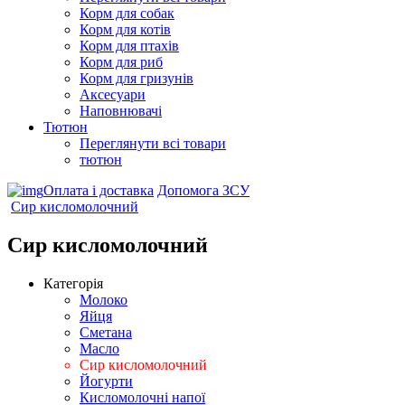
Корм для собак
Корм для котів
Корм для птахів
Корм для риб
Корм для гризунів
Аксесуари
Наповнювачі
Тютюн
Переглянути всі товари
тютюн
Оплата і доставка
Допомога ЗСУ
Сир кисломолочний
Сир кисломолочний
Категорія
Молоко
Яйця
Сметана
Масло
Сир кисломолочний
Йогурти
Кисломолочні напої