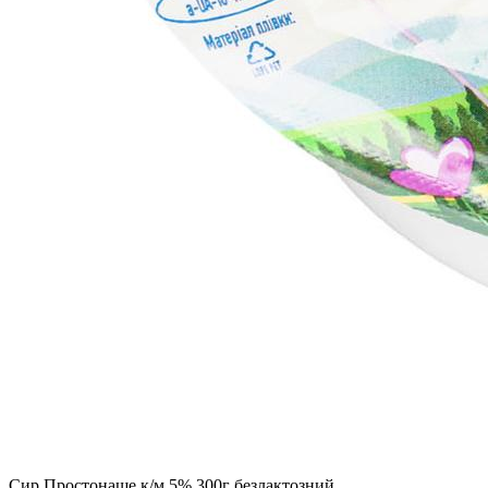
Сир Простонаше к/м 5% 300г безлактозний