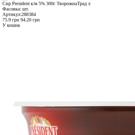
Сир President к/м 5% 300г ТворожнаТрад л
Фасовка:
шт.
Артикул:
288384
75.9 грн
94.20 грн
У кошик