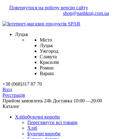
Повернутися на робочу версію сайту
Маєте зауваження?
Напишіть нам!
shop@nashkraj.com.ua
Луцьк
Місто
Луцьк
Ужгород
Славута
Красилів
Ромни
Вараш
+38 (068)317 87 70
Вхід
Реєстрація
Прийом замовлень 24h
Доставка 10:00 —20:00
Каталог
Хлібобулочні вироби
Переглянути всі товари
Хліб
Булочні вироби