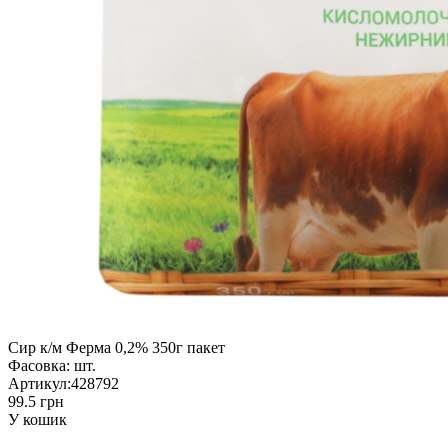
Сир к/м Ферма 0,2% 350г пакет
Фасовка:
шт.
Артикул:
428792
99.5 грн
У кошик