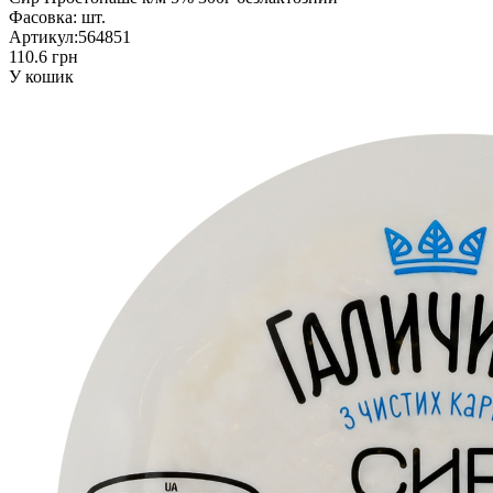
Фасовка:
шт.
Артикул:
564851
110.6 грн
У кошик