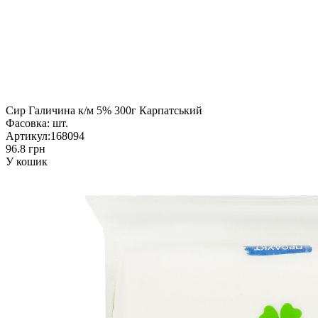
Сир Галичина к/м 5% 300г Карпатський
Фасовка:
шт.
Артикул:
168094
96.8 грн
У кошик