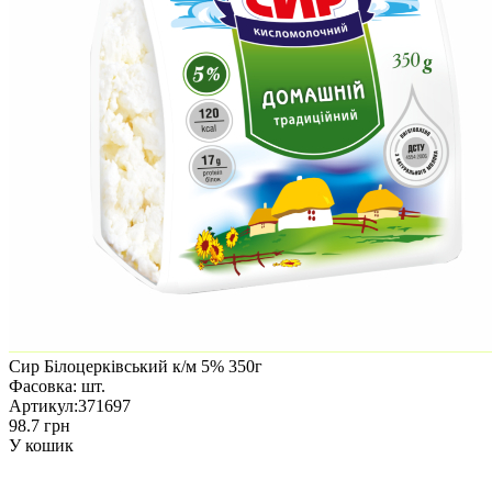
Сир Білоцерківський к/м 5% 350г
Фасовка:
шт.
Артикул:
371697
98.7 грн
У кошик