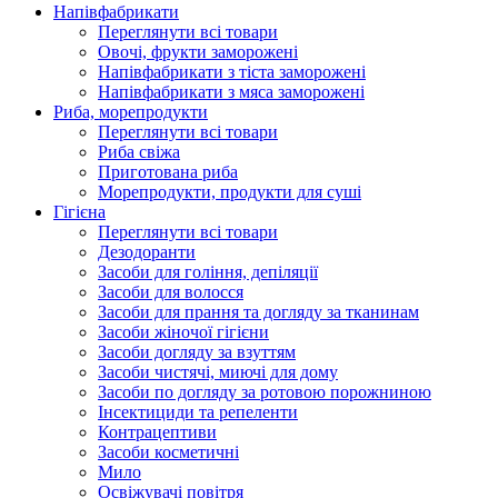
Напівфабрикати
Переглянути всі товари
Овочі, фрукти заморожені
Напівфабрикати з тіста заморожені
Напівфабрикати з мяса заморожені
Риба, морепродукти
Переглянути всі товари
Риба свіжа
Приготована риба
Морепродукти, продукти для суші
Гігієна
Переглянути всі товари
Дезодоранти
Засоби для гоління, депіляції
Засоби для волосся
Засоби для прання та догляду за тканинам
Засоби жіночої гігієни
Засоби догляду за взуттям
Засоби чистячі, миючі для дому
Засоби по догляду за ротовою порожниною
Інсектициди та репеленти
Контрацептиви
Засоби косметичні
Мило
Освіжувачі повітря