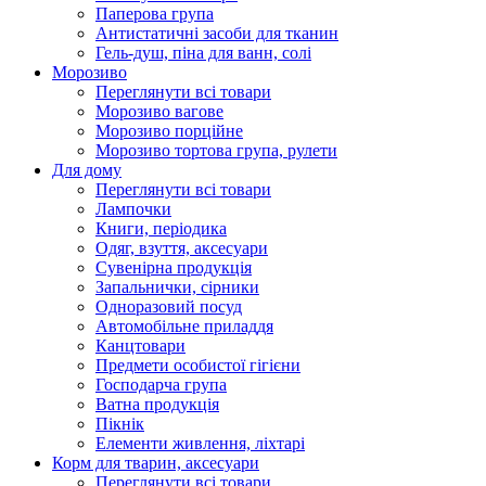
Паперова група
Антистатичні засоби для тканин
Гель-душ, піна для ванн, солі
Морозиво
Переглянути всі товари
Морозиво вагове
Морозиво порційне
Морозиво тортова група, рулети
Для дому
Переглянути всі товари
Лампочки
Книги, періодика
Одяг, взуття, аксесуари
Сувенірна продукція
Запальнички, сірники
Одноразовий посуд
Автомобільне приладдя
Канцтовари
Предмети особистої гігієни
Господарча група
Ватна продукція
Пікнік
Елементи живлення, ліхтарі
Корм для тварин, аксесуари
Переглянути всі товари