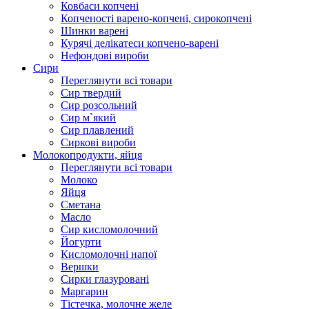
Ковбаси копчені
Копченості варено-копчені, сирокопчені
Шинки варені
Курячі делікатеси копчено-варені
Нефондові вироби
Сири
Переглянути всі товари
Сир твердий
Сир розсольний
Сир м`який
Сир плавлений
Сиркові вироби
Молокопродукти, яйця
Переглянути всі товари
Молоко
Яйця
Сметана
Масло
Сир кисломолочний
Йогурти
Кисломолочні напої
Вершки
Сирки глазуровані
Маргарин
Тістечка, молочне желе