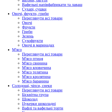
Батони, багети
Вафельні напівфабрикати та лаваш
Сухарі, сушки
Овочі, фрукти, гриби
Переглянути всі товари
Овочі
Фрукти
Гриби
Зелень
Сухофрукти
Овочі в маринадах
М'ясо
Переглянути всі товари
М'ясо птиця
М'ясо свинина
М'ясо яловичина
М'ясо телятина
М'ясо кролятина
М'ясо баранина
Солодощі, чіпси, снеки
Переглянути всі товари
Бісквітна група
Шоколад
Цукерки шоколадні
Вафлі та вафельні торти