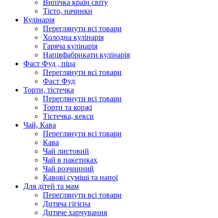
Випічка країн світу
Тісто, начинки
Кулінарія
Переглянути всі товари
Холодна кулінарія
Гаряча кулінарія
Напівфабрикати кулінарія
Фаст Фуд , піца
Переглянути всі товари
Фаст Фуд
Торти, тістечка
Переглянути всі товари
Торти та коржі
Тістечка, кекси
Чай, Кава
Переглянути всі товари
Кава
Чай листовий
Чай в пакетиках
Чай розчинний
Кавові суміші та напої
Для дітей та мам
Переглянути всі товари
Дитяча гігієна
Дитяче харчування