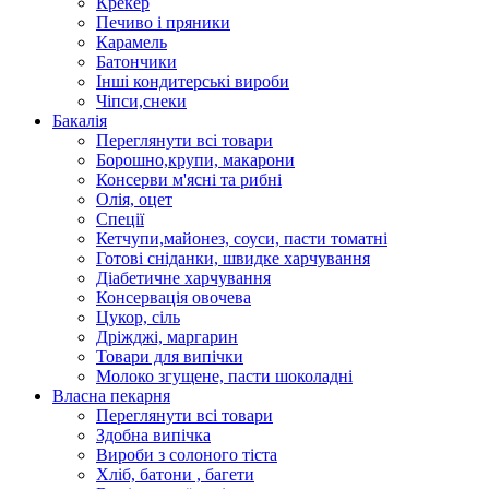
Крекер
Печиво і пряники
Карамель
Батончики
Інші кондитерські вироби
Чіпси,снеки
Бакалія
Переглянути всі товари
Борошно,крупи, макарони
Консерви м'ясні та рибні
Олія, оцет
Спеції
Кетчупи,майонез, соуси, пасти томатні
Готові сніданки, швидке харчування
Діабетичне харчування
Консервація овочева
Цукор, сіль
Дріжджі, маргарин
Товари для випічки
Молоко згущене, пасти шоколадні
Власна пекарня
Переглянути всі товари
Здобна випічка
Вироби з солоного тіста
Хліб, батони , багети