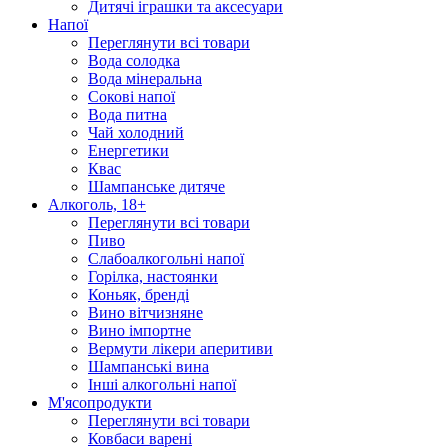
Дитячі іграшки та аксесуари
Напої
Переглянути всі товари
Вода солодка
Вода мінеральна
Сокові напої
Вода питна
Чай холодний
Енергетики
Квас
Шампанське дитяче
Алкоголь, 18+
Переглянути всі товари
Пиво
Слабоалкогольні напої
Горілка, настоянки
Коньяк, бренді
Вино вітчизняне
Вино імпортне
Вермути лікери аперитиви
Шампанські вина
Інші алкогольні напої
М'ясопродукти
Переглянути всі товари
Ковбаси варені