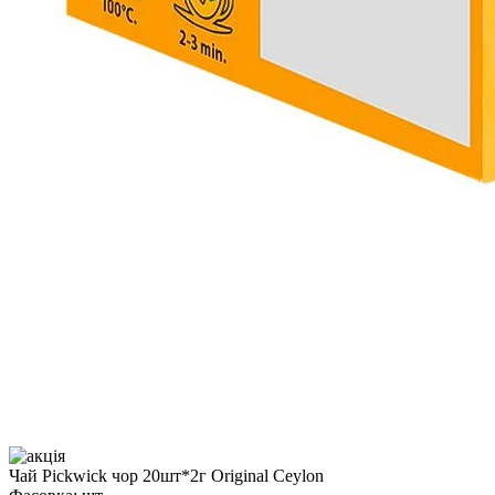
Чай Pickwick чор 20шт*2г Original Ceylon