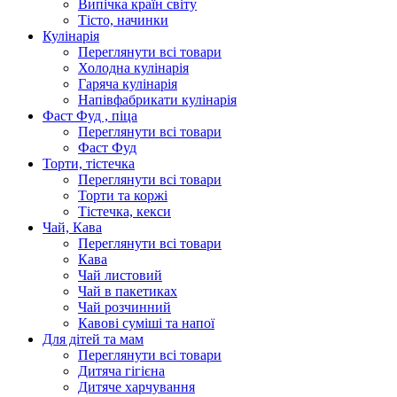
Випічка країн світу
Тісто, начинки
Кулінарія
Переглянути всі товари
Холодна кулінарія
Гаряча кулінарія
Напівфабрикати кулінарія
Фаст Фуд , піца
Переглянути всі товари
Фаст Фуд
Торти, тістечка
Переглянути всі товари
Торти та коржі
Тістечка, кекси
Чай, Кава
Переглянути всі товари
Кава
Чай листовий
Чай в пакетиках
Чай розчинний
Кавові суміші та напої
Для дітей та мам
Переглянути всі товари
Дитяча гігієна
Дитяче харчування