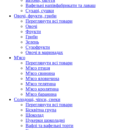
Батони, багети
Вафельні напівфабрикати та лаваш
Сухарі, сушки
Овочі, фрукти, гриби
Переглянути всі товари
Овочі
Фрукти
Гриби
Зелень
Сухофрукти
Овочі в маринадах
М'ясо
Переглянути всі товари
М'ясо птиця
М'ясо свинина
М'ясо яловичина
М'ясо телятина
М'ясо кролятина
М'ясо баранина
Солодощі, чіпси, снеки
Переглянути всі товари
Бісквітна група
Шоколад
Цукерки шоколадні
Вафлі та вафельні торти