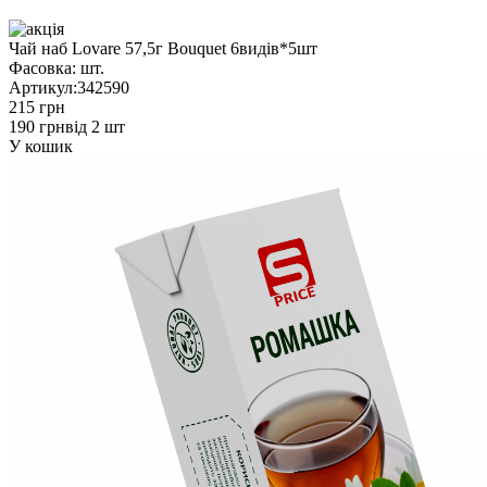
Чай наб Lovare 57,5г Bouquet 6видів*5шт
Фасовка:
шт.
Артикул:
342590
215 грн
190 грн
від 2 шт
У кошик