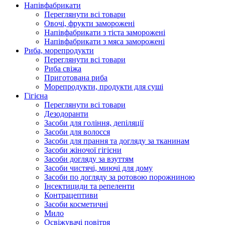
Напівфабрикати
Переглянути всі товари
Овочі, фрукти заморожені
Напівфабрикати з тіста заморожені
Напівфабрикати з мяса заморожені
Риба, морепродукти
Переглянути всі товари
Риба свіжа
Приготована риба
Морепродукти, продукти для суші
Гігієна
Переглянути всі товари
Дезодоранти
Засоби для гоління, депіляції
Засоби для волосся
Засоби для прання та догляду за тканинам
Засоби жіночої гігієни
Засоби догляду за взуттям
Засоби чистячі, миючі для дому
Засоби по догляду за ротовою порожниною
Інсектициди та репеленти
Контрацептиви
Засоби косметичні
Мило
Освіжувачі повітря