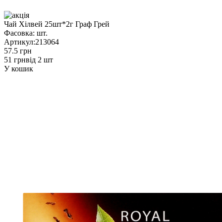
Чай Хілвей 25шт*2г Граф Грей
Фасовка:
шт.
Артикул:
213064
57.5 грн
51 грн
від 2 шт
У кошик