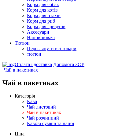
Корм для собак
Корм для котів
Корм для птахів
Корм для риб
Корм для гризунів
Аксесуари
Наповнювачі
Тютюн
Переглянути всі товари
тютюн
Оплата і доставка
Допомога ЗСУ
Чай в пакетиках
Чай в пакетиках
Категорія
Кава
Чай листовий
Чай в пакетиках
Чай розчинний
Кавові суміші та напої
Ціна