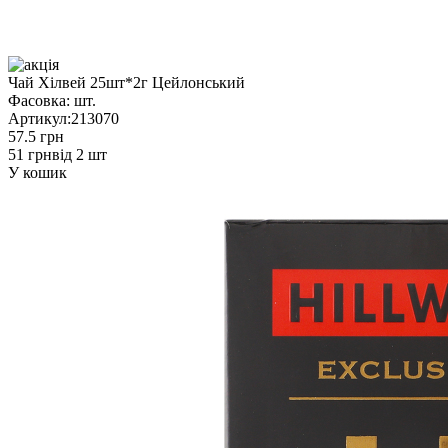
Чай Хілвей 25шт*2г Цейлонський
Фасовка:
шт.
Артикул:
213070
57.5 грн
51 грн
від 2 шт
У кошик