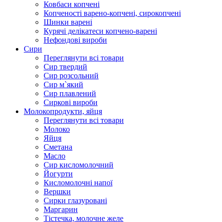
Ковбаси копчені
Копченості варено-копчені, сирокопчені
Шинки варені
Курячі делікатеси копчено-варені
Нефондові вироби
Сири
Переглянути всі товари
Сир твердий
Сир розсольний
Сир м`який
Сир плавлений
Сиркові вироби
Молокопродукти, яйця
Переглянути всі товари
Молоко
Яйця
Сметана
Масло
Сир кисломолочний
Йогурти
Кисломолочні напої
Вершки
Сирки глазуровані
Маргарин
Тістечка, молочне желе