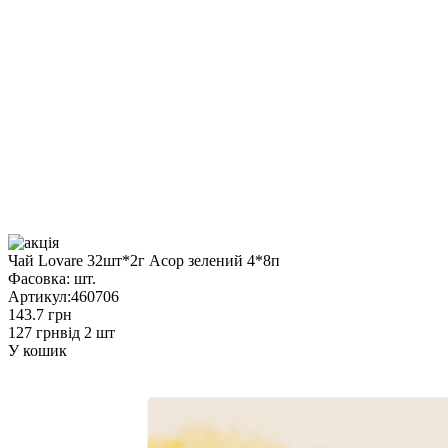
Чай Lovare 32шт*2г Асор зелений 4*8п
Фасовка:
шт.
Артикул:
460706
143.7 грн
127 грн
від 2 шт
У кошик