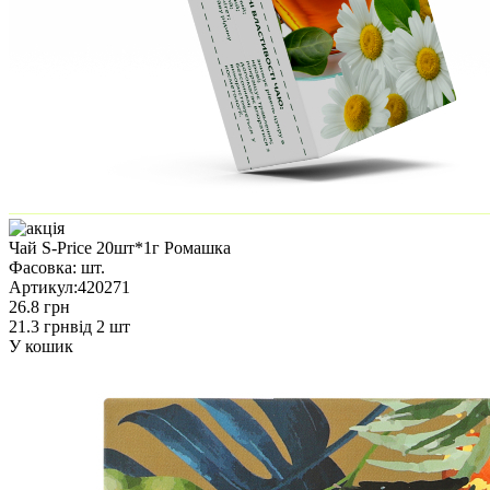
Чай S-Price 20шт*1г Ромашка
Фасовка:
шт.
Артикул:
420271
26.8 грн
21.3 грн
від 2 шт
У кошик