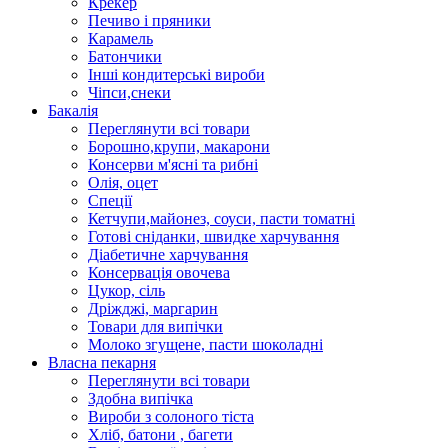
Крекер
Печиво і пряники
Карамель
Батончики
Інші кондитерські вироби
Чіпси,снеки
Бакалія
Переглянути всі товари
Борошно,крупи, макарони
Консерви м'ясні та рибні
Олія, оцет
Спеції
Кетчупи,майонез, соуси, пасти томатні
Готові сніданки, швидке харчування
Діабетичне харчування
Консервація овочева
Цукор, сіль
Дріжджі, маргарин
Товари для випічки
Молоко згущене, пасти шоколадні
Власна пекарня
Переглянути всі товари
Здобна випічка
Вироби з солоного тіста
Хліб, батони , багети