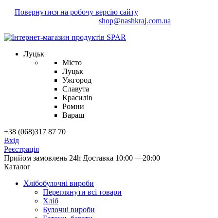
Повернутися на робочу версію сайту
Маєте зауваження?
Напишіть нам!
shop@nashkraj.com.ua
Луцьк
Місто
Луцьк
Ужгород
Славута
Красилів
Ромни
Вараш
+38 (068)317 87 70
Вхід
Реєстрація
Прийом замовлень 24h
Доставка 10:00 —20:00
Каталог
Хлібобулочні вироби
Переглянути всі товари
Хліб
Булочні вироби