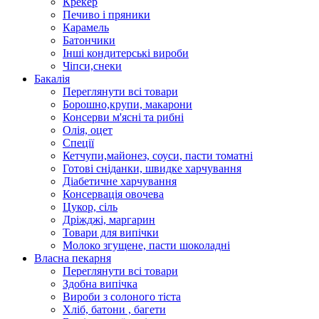
Крекер
Печиво і пряники
Карамель
Батончики
Інші кондитерські вироби
Чіпси,снеки
Бакалія
Переглянути всі товари
Борошно,крупи, макарони
Консерви м'ясні та рибні
Олія, оцет
Спеції
Кетчупи,майонез, соуси, пасти томатні
Готові сніданки, швидке харчування
Діабетичне харчування
Консервація овочева
Цукор, сіль
Дріжджі, маргарин
Товари для випічки
Молоко згущене, пасти шоколадні
Власна пекарня
Переглянути всі товари
Здобна випічка
Вироби з солоного тіста
Хліб, батони , багети