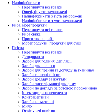
Напівфабрикати
Переглянути всі товари
Овочі, фрукти заморожені
Напівфабрикати з тіста заморожені
Напівфабрикати з мяса заморожені
Риба, морепродукти
Переглянути всі товари
Риба свіжа
Приготована риба
Морепродукти, продукти для суші
Гігієна
Переглянути всі товари
Дезодоранти
Засоби для гоління, депіляції
Засоби для волосся
Засоби для прання та догляду за тканинам
Засоби жіночої гігієни
Засоби догляду за взуттям
Засоби чистячі, миючі для дому
Засоби по догляду за ротовою порожниною
Інсектициди та репеленти
Контрацептиви
Засоби косметичні
Мило
Освіжувачі повітря