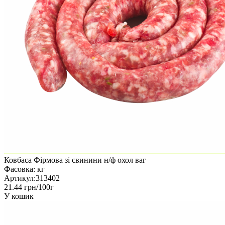
Ковбаса Фірмова зі свинини н/ф охол ваг
Фасовка:
кг
Артикул:
313402
21.44 грн/100г
У кошик