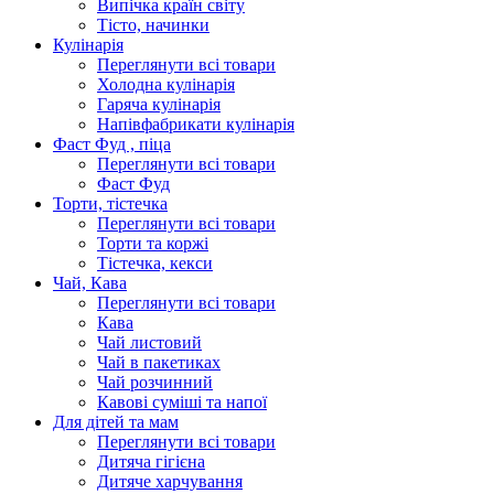
Випічка країн світу
Тісто, начинки
Кулінарія
Переглянути всі товари
Холодна кулінарія
Гаряча кулінарія
Напівфабрикати кулінарія
Фаст Фуд , піца
Переглянути всі товари
Фаст Фуд
Торти, тістечка
Переглянути всі товари
Торти та коржі
Тістечка, кекси
Чай, Кава
Переглянути всі товари
Кава
Чай листовий
Чай в пакетиках
Чай розчинний
Кавові суміші та напої
Для дітей та мам
Переглянути всі товари
Дитяча гігієна
Дитяче харчування