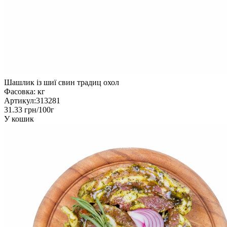
Шашлик із шиї свин традиц охол
Фасовка:
кг
Артикул:
313281
31.33 грн/100г
У кошик