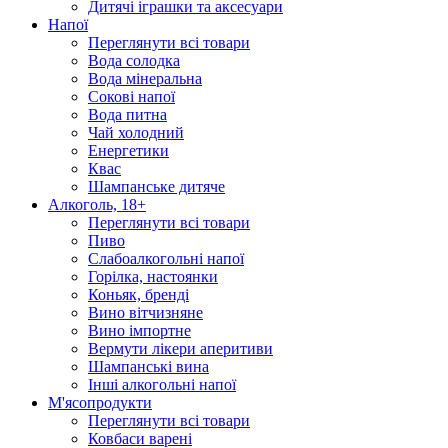
Дитячі іграшки та аксесуари
Напої
Переглянути всі товари
Вода солодка
Вода мінеральна
Сокові напої
Вода питна
Чай холодний
Енергетики
Квас
Шампанське дитяче
Алкоголь, 18+
Переглянути всі товари
Пиво
Слабоалкогольні напої
Горілка, настоянки
Коньяк, бренді
Вино вітчизняне
Вино імпортне
Вермути лікери аперитиви
Шампанські вина
Інші алкогольні напої
М'ясопродукти
Переглянути всі товари
Ковбаси варені