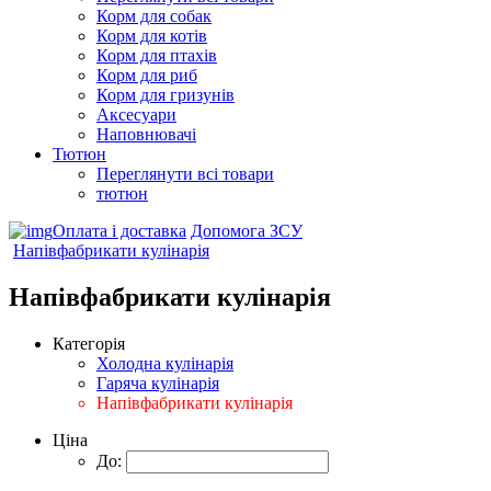
Корм для собак
Корм для котів
Корм для птахів
Корм для риб
Корм для гризунів
Аксесуари
Наповнювачі
Тютюн
Переглянути всі товари
тютюн
Оплата і доставка
Допомога ЗСУ
Напівфабрикати кулінарія
Напівфабрикати кулінарія
Категорія
Холодна кулінарія
Гаряча кулінарія
Напівфабрикати кулінарія
Ціна
До: