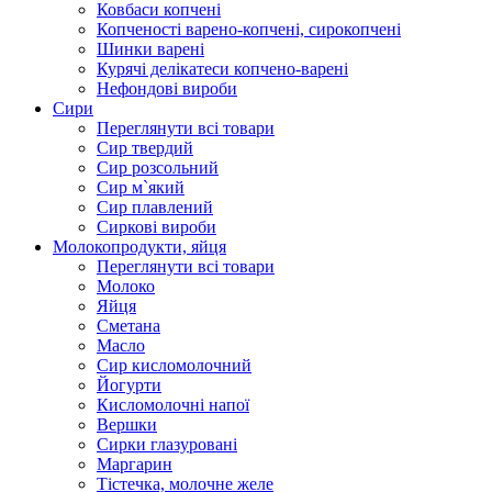
Ковбаси копчені
Копченості варено-копчені, сирокопчені
Шинки варені
Курячі делікатеси копчено-варені
Нефондові вироби
Сири
Переглянути всі товари
Сир твердий
Сир розсольний
Сир м`який
Сир плавлений
Сиркові вироби
Молокопродукти, яйця
Переглянути всі товари
Молоко
Яйця
Сметана
Масло
Сир кисломолочний
Йогурти
Кисломолочні напої
Вершки
Сирки глазуровані
Маргарин
Тістечка, молочне желе