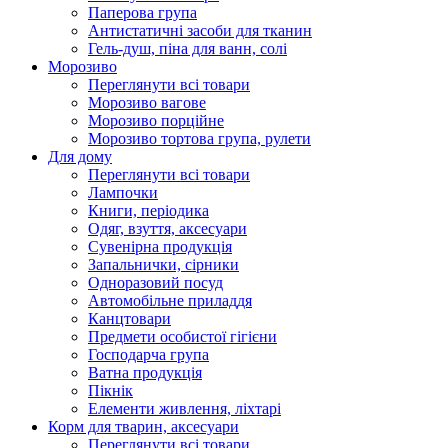
Паперова група
Антистатичні засоби для тканин
Гель-душ, піна для ванн, солі
Морозиво
Переглянути всі товари
Морозиво вагове
Морозиво порційне
Морозиво тортова група, рулети
Для дому
Переглянути всі товари
Лампочки
Книги, періодика
Одяг, взуття, аксесуари
Сувенірна продукція
Запальнички, сірники
Одноразовий посуд
Автомобільне приладдя
Канцтовари
Предмети особистої гігієни
Господарча група
Ватна продукція
Пікнік
Елементи живлення, ліхтарі
Корм для тварин, аксесуари
Переглянути всі товари