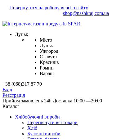
Повернутися на робочу версію сайту
Маєте зауваження?
Напишіть нам!
shop@nashkraj.com.ua
Луцьк
Місто
Луцьк
Ужгород
Славута
Красилів
Ромни
Вараш
+38 (068)317 87 70
Вхід
Реєстрація
Прийом замовлень 24h
Доставка 10:00 —20:00
Каталог
Хлібобулочні вироби
Переглянути всі товари
Хліб
Булочні вироби