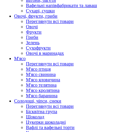
Батони, багети
Вафельні напівфабрикати та лаваш
Сухарі, сушки
Овочі, фрукти, гриби
Переглянути всі товари
Овочі
Фрукти
Гриби
Зелень
Сухофрукти
Овочі в маринадах
М'ясо
Переглянути всі товари
М'ясо птиця
М'ясо свинина
М'ясо яловичина
М'ясо телятина
М'ясо кролятина
М'ясо баранина
Солодощі, чіпси, снеки
Переглянути всі товари
Бісквітна група
Шоколад
Цукерки шоколадні
Вафлі та вафельні торти