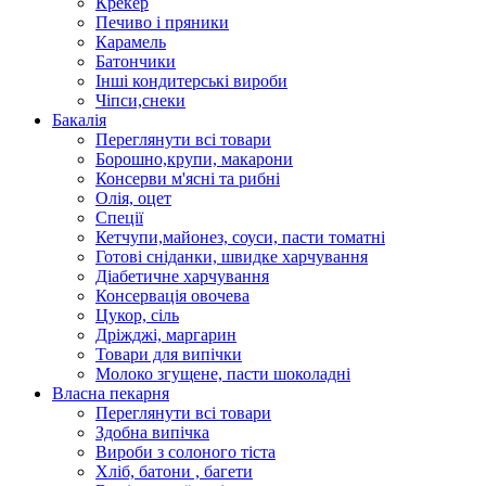
Крекер
Печиво і пряники
Карамель
Батончики
Інші кондитерські вироби
Чіпси,снеки
Бакалія
Переглянути всі товари
Борошно,крупи, макарони
Консерви м'ясні та рибні
Олія, оцет
Спеції
Кетчупи,майонез, соуси, пасти томатні
Готові сніданки, швидке харчування
Діабетичне харчування
Консервація овочева
Цукор, сіль
Дріжджі, маргарин
Товари для випічки
Молоко згущене, пасти шоколадні
Власна пекарня
Переглянути всі товари
Здобна випічка
Вироби з солоного тіста
Хліб, батони , багети