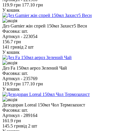
119.9 грн
177.10 грн
У кошик
Дез Garnier жін спрей 150мл Захист5 Весн
Фасовка:
шт.
Артикул -
223054
156.7 грн
141 грн
від 2 шт
У кошик
Дез Fa 150мл аероз Зелений Чай
Фасовка:
шт.
Артикул -
235769
119.9 грн
177.10 грн
У кошик
Дезодоран Loreal 150мл Чол Термозахист
Фасовка:
шт.
Артикул -
289164
161.9 грн
145.5 грн
від 2 шт