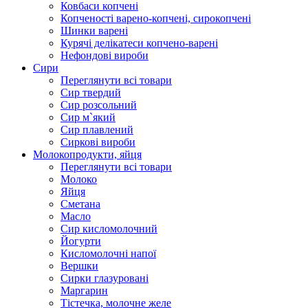
Ковбаси копчені
Копченості варено-копчені, сирокопчені
Шинки варені
Курячі делікатеси копчено-варені
Нефондові вироби
Сири
Переглянути всі товари
Сир твердий
Сир розсольний
Сир м`який
Сир плавлений
Сиркові вироби
Молокопродукти, яйця
Переглянути всі товари
Молоко
Яйця
Сметана
Масло
Сир кисломолочний
Йогурти
Кисломолочні напої
Вершки
Сирки глазуровані
Маргарин
Тістечка, молочне желе