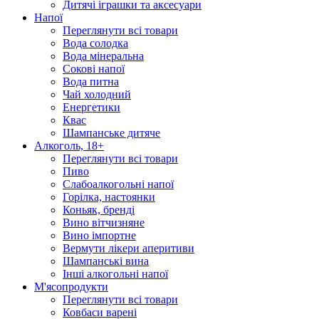
Дитячі іграшки та аксесуари
Напої
Переглянути всі товари
Вода солодка
Вода мінеральна
Сокові напої
Вода питна
Чай холодний
Енергетики
Квас
Шампанське дитяче
Алкоголь, 18+
Переглянути всі товари
Пиво
Слабоалкогольні напої
Горілка, настоянки
Коньяк, бренді
Вино вітчизняне
Вино імпортне
Вермути лікери аперитиви
Шампанські вина
Інші алкогольні напої
М'ясопродукти
Переглянути всі товари
Ковбаси варені