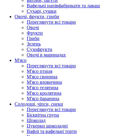
Батони, багети
Вафельні напівфабрикати та лаваш
Сухарі, сушки
Овочі, фрукти, гриби
Переглянути всі товари
Овочі
Фрукти
Гриби
Зелень
Сухофрукти
Овочі в маринадах
М'ясо
Переглянути всі товари
М'ясо птиця
М'ясо свинина
М'ясо яловичина
М'ясо телятина
М'ясо кролятина
М'ясо баранина
Солодощі, чіпси, снеки
Переглянути всі товари
Бісквітна група
Шоколад
Цукерки шоколадні
Вафлі та вафельні торти