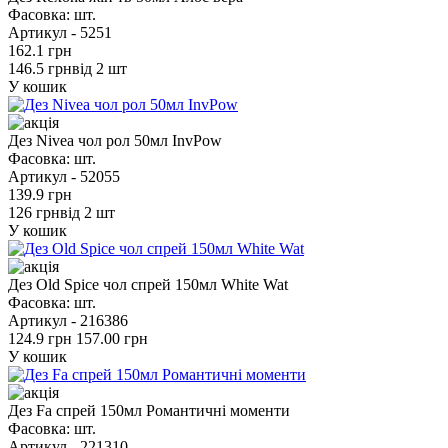
Фасовка:
шт.
Артикул -
5251
162.1 грн
146.5 грн
від 2 шт
У кошик
Дез Nivea чол рол 50мл InvPow
Фасовка:
шт.
Артикул -
52055
139.9 грн
126 грн
від 2 шт
У кошик
Дез Old Spice чол спрей 150мл White Wat
Фасовка:
шт.
Артикул -
216386
124.9 грн
157.00 грн
У кошик
Дез Fa спрей 150мл Романтичні моменти
Фасовка:
шт.
Артикул -
221310