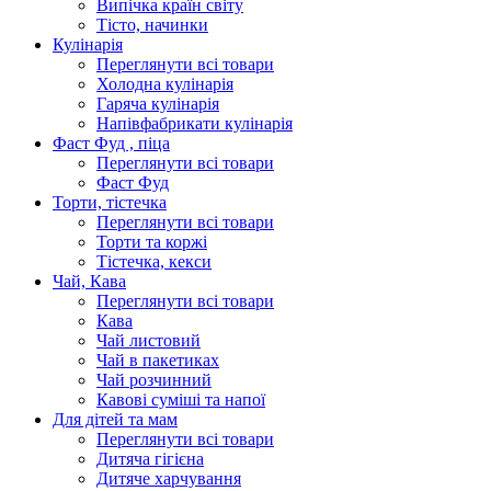
Випічка країн світу
Тісто, начинки
Кулінарія
Переглянути всі товари
Холодна кулінарія
Гаряча кулінарія
Напівфабрикати кулінарія
Фаст Фуд , піца
Переглянути всі товари
Фаст Фуд
Торти, тістечка
Переглянути всі товари
Торти та коржі
Тістечка, кекси
Чай, Кава
Переглянути всі товари
Кава
Чай листовий
Чай в пакетиках
Чай розчинний
Кавові суміші та напої
Для дітей та мам
Переглянути всі товари
Дитяча гігієна
Дитяче харчування