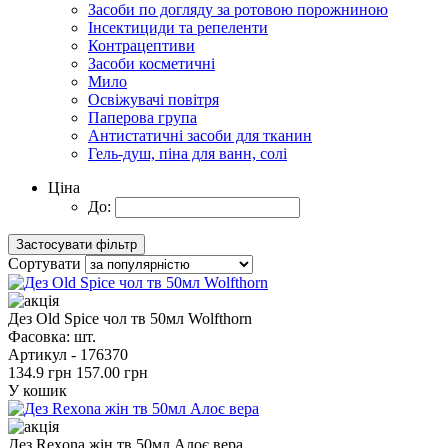
Засоби по догляду за ротовою порожниною
Інсектициди та репеленти
Контрацептиви
Засоби косметичні
Мило
Освіжувачі повітря
Паперова група
Антистатичні засоби для тканин
Гель-душ, піна для ванн, солі
Ціна
До:
Сортувати
Дез Old Spice чол тв 50мл Wolfthorn
Фасовка:
шт.
Артикул -
176370
134.9 грн
157.00 грн
У кошик
Дез Rexona жін тв 50мл Алоє вера