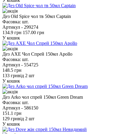
У кошик
Дез Old Spice чол тв 50мл Captain
Фасовка:
шт.
Артикул -
299274
134.9 грн
157.00 грн
У кошик
Дез AXE Чол Спрей 150мл Apollo
Фасовка:
шт.
Артикул -
554725
148.5 грн
133 грн
від 2 шт
У кошик
Дез Arko чол спрей 150мл Green Dream
Фасовка:
шт.
Артикул -
586150
151.1 грн
129 грн
від 2 шт
У кошик