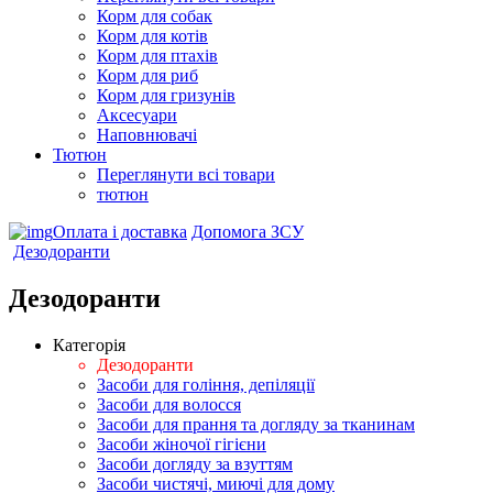
Корм для собак
Корм для котів
Корм для птахів
Корм для риб
Корм для гризунів
Аксесуари
Наповнювачі
Тютюн
Переглянути всі товари
тютюн
Оплата і доставка
Допомога ЗСУ
Дезодоранти
Дезодоранти
Категорія
Дезодоранти
Засоби для гоління, депіляції
Засоби для волосся
Засоби для прання та догляду за тканинам
Засоби жіночої гігієни
Засоби догляду за взуттям
Засоби чистячі, миючі для дому