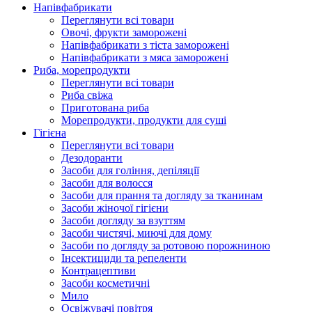
Напівфабрикати
Переглянути всі товари
Овочі, фрукти заморожені
Напівфабрикати з тіста заморожені
Напівфабрикати з мяса заморожені
Риба, морепродукти
Переглянути всі товари
Риба свіжа
Приготована риба
Морепродукти, продукти для суші
Гігієна
Переглянути всі товари
Дезодоранти
Засоби для гоління, депіляції
Засоби для волосся
Засоби для прання та догляду за тканинам
Засоби жіночої гігієни
Засоби догляду за взуттям
Засоби чистячі, миючі для дому
Засоби по догляду за ротовою порожниною
Інсектициди та репеленти
Контрацептиви
Засоби косметичні
Мило
Освіжувачі повітря