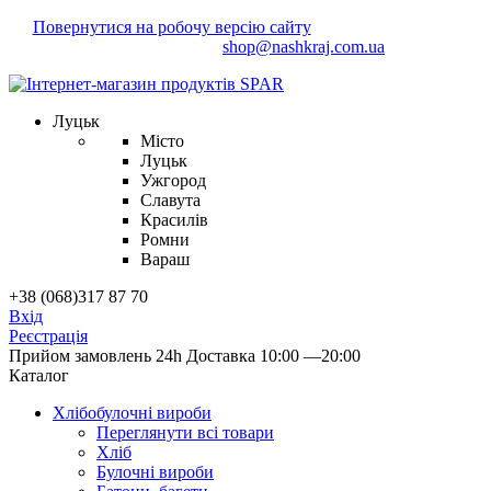
Повернутися на робочу версію сайту
Маєте зауваження?
Напишіть нам!
shop@nashkraj.com.ua
Луцьк
Місто
Луцьк
Ужгород
Славута
Красилів
Ромни
Вараш
+38 (068)317 87 70
Вхід
Реєстрація
Прийом замовлень 24h
Доставка 10:00 —20:00
Каталог
Хлібобулочні вироби
Переглянути всі товари
Хліб
Булочні вироби