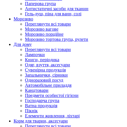
Паперова група
Антистатичні засоби для тканин
Гель-душ, піна для ванн, солі
Морозиво
Переглянути всі товари
Морозиво вагове
Морозиво порційне
Морозиво тортова група, рулети
Для дому
Переглянути всі товари
Лампочки
Книги, періодика
Одяг, взуття, аксесуари
Сувенірна продукція
Запальнички, сірники
Одноразовий посуд
Автомобільне приладдя
Канцтовари
Предмети особистої гігієни
Господарча група
Ватна продукція
Пікнік
Елементи живлення, ліхтарі
Корм для тварин, аксесуари
Переглянути всі товари