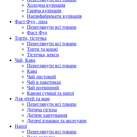
Холодна кулінарія
Гаряча кулінарія
Напівфабрикати кулінарія
Фаст Фуд , піца
Переглянути всі товари
Фаст Фуд
Торти, тістечка
Переглянути всі товари
Торти та коржі
Тістечка, кекси
Чай, Кава
Переглянути всі товари
Кава
Чай листовий
Чай в пакетиках
Чай розчинний
Кавові суміші та напої
Для дітей та мам
Переглянути всі товари
Дитяча гігієна
Дитяче харчування
Дитячі іграшки та аксесуари
Напої
Переглянути всі товари