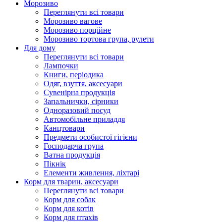
Морозиво
Переглянути всі товари
Морозиво вагове
Морозиво порційне
Морозиво тортова група, рулети
Для дому
Переглянути всі товари
Лампочки
Книги, періодика
Одяг, взуття, аксесуари
Сувенірна продукція
Запальнички, сірники
Одноразовий посуд
Автомобільне приладдя
Канцтовари
Предмети особистої гігієни
Господарча група
Ватна продукція
Пікнік
Елементи живлення, ліхтарі
Корм для тварин, аксесуари
Переглянути всі товари
Корм для собак
Корм для котів
Корм для птахів