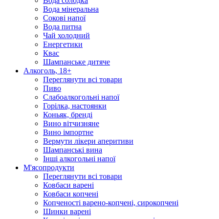
Вода солодка
Вода мінеральна
Сокові напої
Вода питна
Чай холодний
Енергетики
Квас
Шампанське дитяче
Алкоголь, 18+
Переглянути всі товари
Пиво
Слабоалкогольні напої
Горілка, настоянки
Коньяк, бренді
Вино вітчизняне
Вино імпортне
Вермути лікери аперитиви
Шампанські вина
Інші алкогольні напої
М'ясопродукти
Переглянути всі товари
Ковбаси варені
Ковбаси копчені
Копченості варено-копчені, сирокопчені
Шинки варені