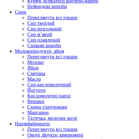
Курячі делікатеси копчено-варені
Нефондові вироби
Сири
Переглянути всі товари
Сир твердий
Сир розсольний
Сир м`який
Сир плавлений
Сиркові вироби
Молокопродукти, яйця
Переглянути всі товари
Молоко
Яйця
Сметана
Масло
Сир кисломолочний
Йогурти
Кисломолочні напої
Вершки
Сирки глазуровані
Маргарин
Тістечка, молочне желе
Напівфабрикати
Переглянути всі товари
Овочі, фрукти заморожені