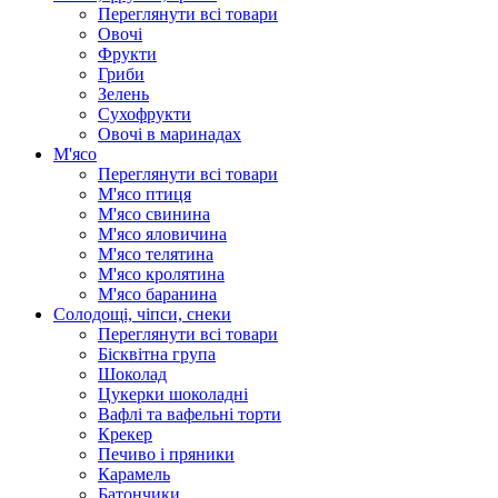
Переглянути всі товари
Овочі
Фрукти
Гриби
Зелень
Сухофрукти
Овочі в маринадах
М'ясо
Переглянути всі товари
М'ясо птиця
М'ясо свинина
М'ясо яловичина
М'ясо телятина
М'ясо кролятина
М'ясо баранина
Солодощі, чіпси, снеки
Переглянути всі товари
Бісквітна група
Шоколад
Цукерки шоколадні
Вафлі та вафельні торти
Крекер
Печиво і пряники
Карамель
Батончики