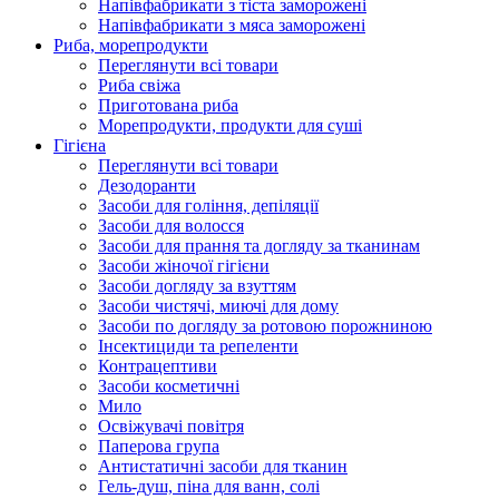
Напівфабрикати з тіста заморожені
Напівфабрикати з мяса заморожені
Риба, морепродукти
Переглянути всі товари
Риба свіжа
Приготована риба
Морепродукти, продукти для суші
Гігієна
Переглянути всі товари
Дезодоранти
Засоби для гоління, депіляції
Засоби для волосся
Засоби для прання та догляду за тканинам
Засоби жіночої гігієни
Засоби догляду за взуттям
Засоби чистячі, миючі для дому
Засоби по догляду за ротовою порожниною
Інсектициди та репеленти
Контрацептиви
Засоби косметичні
Мило
Освіжувачі повітря
Паперова група
Антистатичні засоби для тканин
Гель-душ, піна для ванн, солі