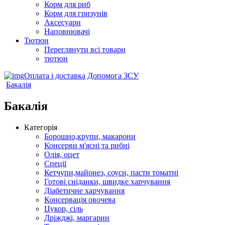
Корм для риб
Корм для гризунів
Аксесуари
Наповнювачі
Тютюн
Переглянути всі товари
тютюн
Оплата і доставка
Допомога ЗСУ
Бакалія
Бакалія
Категорія
Борошно,крупи, макарони
Консерви м'ясні та рибні
Олія, оцет
Спеції
Кетчупи,майонез, соуси, пасти томатні
Готові сніданки, швидке харчування
Діабетичне харчування
Консервація овочева
Цукор, сіль
Дріжджі, маргарин