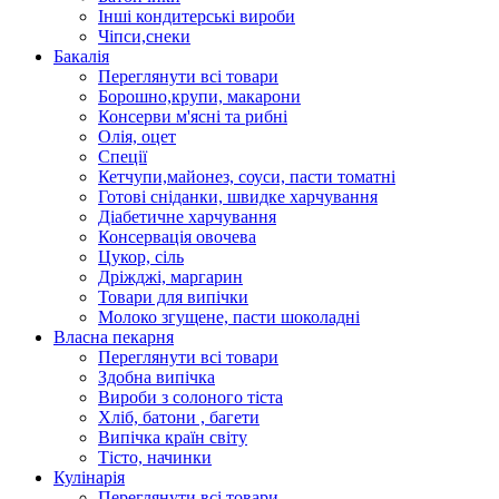
Інші кондитерські вироби
Чіпси,снеки
Бакалія
Переглянути всі товари
Борошно,крупи, макарони
Консерви м'ясні та рибні
Олія, оцет
Спеції
Кетчупи,майонез, соуси, пасти томатні
Готові сніданки, швидке харчування
Діабетичне харчування
Консервація овочева
Цукор, сіль
Дріжджі, маргарин
Товари для випічки
Молоко згущене, пасти шоколадні
Власна пекарня
Переглянути всі товари
Здобна випічка
Вироби з солоного тіста
Хліб, батони , багети
Випічка країн світу
Тісто, начинки
Кулінарія
Переглянути всі товари