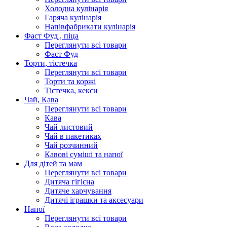
Холодна кулінарія
Гаряча кулінарія
Напівфабрикати кулінарія
Фаст Фуд , піца
Переглянути всі товари
Фаст Фуд
Торти, тістечка
Переглянути всі товари
Торти та коржі
Тістечка, кекси
Чай, Кава
Переглянути всі товари
Кава
Чай листовий
Чай в пакетиках
Чай розчинний
Кавові суміші та напої
Для дітей та мам
Переглянути всі товари
Дитяча гігієна
Дитяче харчування
Дитячі іграшки та аксесуари
Напої
Переглянути всі товари