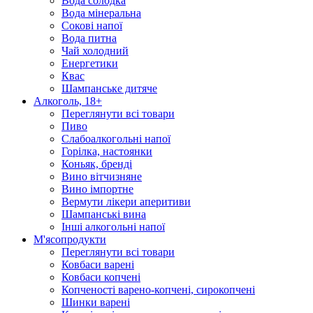
Вода солодка
Вода мінеральна
Сокові напої
Вода питна
Чай холодний
Енергетики
Квас
Шампанське дитяче
Алкоголь, 18+
Переглянути всі товари
Пиво
Слабоалкогольні напої
Горілка, настоянки
Коньяк, бренді
Вино вітчизняне
Вино імпортне
Вермути лікери аперитиви
Шампанські вина
Інші алкогольні напої
М'ясопродукти
Переглянути всі товари
Ковбаси варені
Ковбаси копчені
Копченості варено-копчені, сирокопчені
Шинки варені