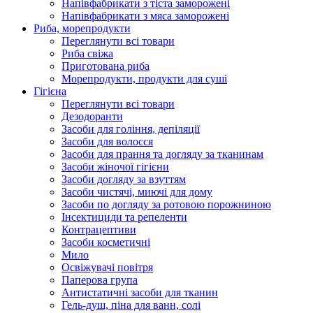
Напівфабрикати з тіста заморожені
Напівфабрикати з мяса заморожені
Риба, морепродукти
Переглянути всі товари
Риба свіжа
Приготована риба
Морепродукти, продукти для суші
Гігієна
Переглянути всі товари
Дезодоранти
Засоби для гоління, депіляції
Засоби для волосся
Засоби для прання та догляду за тканинам
Засоби жіночої гігієни
Засоби догляду за взуттям
Засоби чистячі, миючі для дому
Засоби по догляду за ротовою порожниною
Інсектициди та репеленти
Контрацептиви
Засоби косметичні
Мило
Освіжувачі повітря
Паперова група
Антистатичні засоби для тканин
Гель-душ, піна для ванн, солі