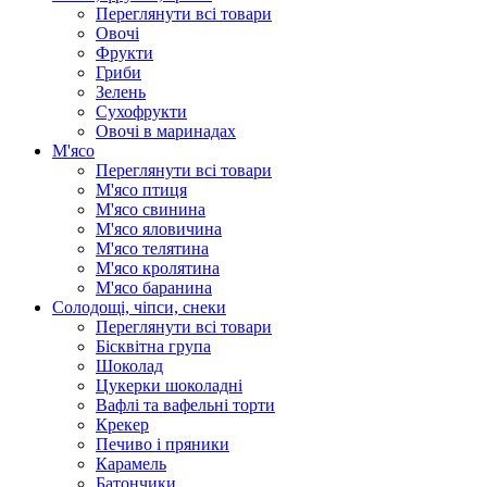
Переглянути всі товари
Овочі
Фрукти
Гриби
Зелень
Сухофрукти
Овочі в маринадах
М'ясо
Переглянути всі товари
М'ясо птиця
М'ясо свинина
М'ясо яловичина
М'ясо телятина
М'ясо кролятина
М'ясо баранина
Солодощі, чіпси, снеки
Переглянути всі товари
Бісквітна група
Шоколад
Цукерки шоколадні
Вафлі та вафельні торти
Крекер
Печиво і пряники
Карамель
Батончики