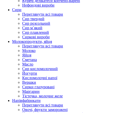
Курячі делікатеси копчено-варені
Нефондові вироби
Сири
Переглянути всі товари
Сир твердий
Сир розсольний
Сир м`який
Сир плавлений
Сиркові вироби
Молокопродукти, яйця
Переглянути всі товари
Молоко
Яйця
Сметана
Масло
Сир кисломолочний
Йогурти
Кисломолочні напої
Вершки
Сирки глазуровані
Маргарин
Тістечка, молочне желе
Напівфабрикати
Переглянути всі товари
Овочі, фрукти заморожені