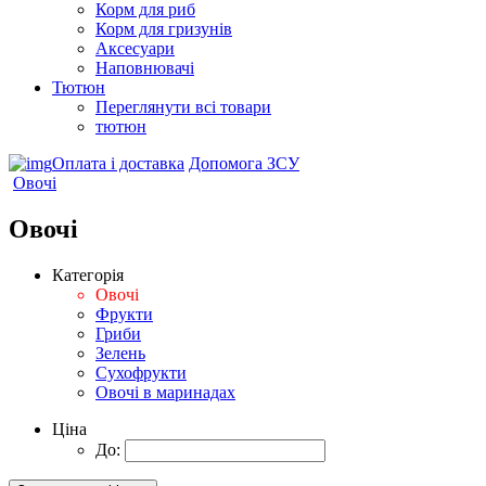
Корм для риб
Корм для гризунів
Аксесуари
Наповнювачі
Тютюн
Переглянути всі товари
тютюн
Оплата і доставка
Допомога ЗСУ
Овочі
Овочі
Категорія
Овочі
Фрукти
Гриби
Зелень
Сухофрукти
Овочі в маринадах
Ціна
До: