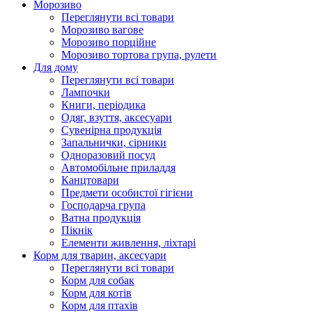
Морозиво
Переглянути всі товари
Морозиво вагове
Морозиво порційне
Морозиво тортова група, рулети
Для дому
Переглянути всі товари
Лампочки
Книги, періодика
Одяг, взуття, аксесуари
Сувенірна продукція
Запальнички, сірники
Одноразовий посуд
Автомобільне приладдя
Канцтовари
Предмети особистої гігієни
Господарча група
Ватна продукція
Пікнік
Елементи живлення, ліхтарі
Корм для тварин, аксесуари
Переглянути всі товари
Корм для собак
Корм для котів
Корм для птахів