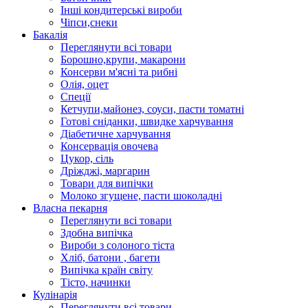
Інші кондитерські вироби
Чіпси,снеки
Бакалія
Переглянути всі товари
Борошно,крупи, макарони
Консерви м'ясні та рибні
Олія, оцет
Спеції
Кетчупи,майонез, соуси, пасти томатні
Готові сніданки, швидке харчування
Діабетичне харчування
Консервація овочева
Цукор, сіль
Дріжджі, маргарин
Товари для випічки
Молоко згущене, пасти шоколадні
Власна пекарня
Переглянути всі товари
Здобна випічка
Вироби з солоного тіста
Хліб, батони , багети
Випічка країн світу
Тісто, начинки
Кулінарія
Переглянути всі товари