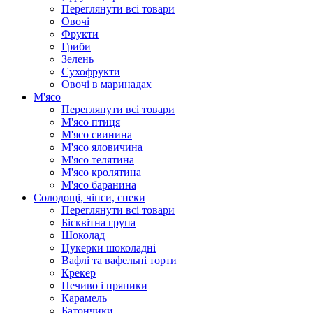
Переглянути всі товари
Овочі
Фрукти
Гриби
Зелень
Сухофрукти
Овочі в маринадах
М'ясо
Переглянути всі товари
М'ясо птиця
М'ясо свинина
М'ясо яловичина
М'ясо телятина
М'ясо кролятина
М'ясо баранина
Солодощі, чіпси, снеки
Переглянути всі товари
Бісквітна група
Шоколад
Цукерки шоколадні
Вафлі та вафельні торти
Крекер
Печиво і пряники
Карамель
Батончики