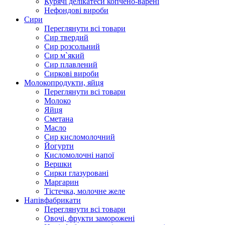
Курячі делікатеси копчено-варені
Нефондові вироби
Сири
Переглянути всі товари
Сир твердий
Сир розсольний
Сир м`який
Сир плавлений
Сиркові вироби
Молокопродукти, яйця
Переглянути всі товари
Молоко
Яйця
Сметана
Масло
Сир кисломолочний
Йогурти
Кисломолочні напої
Вершки
Сирки глазуровані
Маргарин
Тістечка, молочне желе
Напівфабрикати
Переглянути всі товари
Овочі, фрукти заморожені