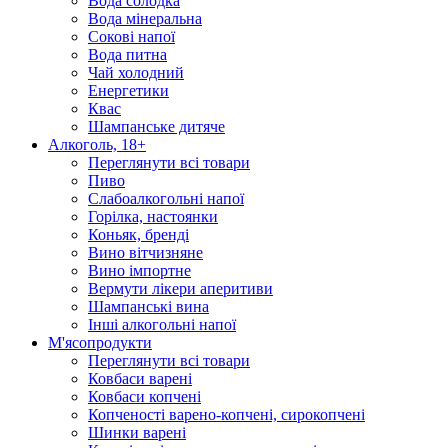
Вода солодка
Вода мінеральна
Сокові напої
Вода питна
Чай холодний
Енергетики
Квас
Шампанське дитяче
Алкоголь, 18+
Переглянути всі товари
Пиво
Слабоалкогольні напої
Горілка, настоянки
Коньяк, бренді
Вино вітчизняне
Вино імпортне
Вермути лікери аперитиви
Шампанські вина
Інші алкогольні напої
М'ясопродукти
Переглянути всі товари
Ковбаси варені
Ковбаси копчені
Копченості варено-копчені, сирокопчені
Шинки варені