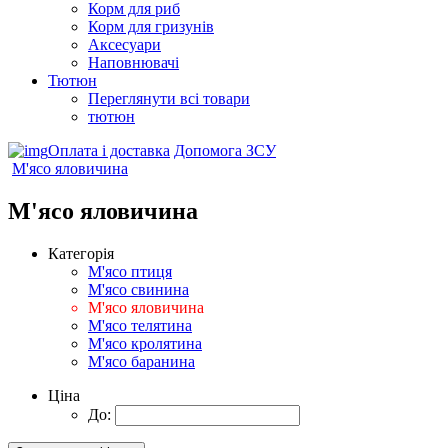
Корм для риб
Корм для гризунів
Аксесуари
Наповнювачі
Тютюн
Переглянути всі товари
тютюн
Оплата і доставка
Допомога ЗСУ
М'ясо яловичина
М'ясо яловичина
Категорія
М'ясо птиця
М'ясо свинина
М'ясо яловичина
М'ясо телятина
М'ясо кролятина
М'ясо баранина
Ціна
До: