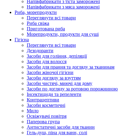
Напівфабрикати з тіста заморожені
Напівфабрикати з мяса заморожені
Риба, морепродукти
Переглянути всі товари
Риба свіжа
Приготована риба
Морепродукти, продукти для суші
Гігієна
Переглянути всі товари
Дезодоранти
Засоби для гоління, депіляції
Засоби для волосся
Засоби для прання та догляду за тканинам
Засоби жіночої гігієни
Засоби догляду за взуттям
Засоби чистячі, миючі для дому
Засоби по догляду за ротовою порожниною
Інсектициди та репеленти
Контрацептиви
Засоби косметичні
Мило
Освіжувачі повітря
Паперова група
Антистатичні засоби для тканин
Гель-душ, піна для ванн, солі