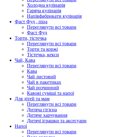
Холодна кулінарія
Гаряча кулінарія
Напівфабрикати кулінарія
Фаст Фуд , піца
Переглянути всі товари
Фаст Фуд
Торти, тістечка
Переглянути всі товари
Торти та коржі
Тістечка, кекси
Чай, Кава
Переглянути всі товари
Кава
Чай листовий
Чай в пакетиках
Чай розчинний
Кавові суміші та напої
Для дітей та мам
Переглянути всі товари
Дитяча гігієна
Дитяче харчування
Дитячі іграшки та аксесуари
Напої
Переглянути всі товари