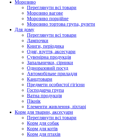
Морозиво
Переглянути всі товари
Морозиво вагове
Морозиво порційне
Морозиво тортова група, рулети
Для дому
Переглянути всі товари
Лампочки
Книги, періодика
Одяг, взуття, аксесуари
Сувенірна продукція
Запальнички, сірники
Одноразовий посуд
Автомобільне приладдя
Канцтовари
Предмети особистої гігієни
Господарча група
Ватна продукція
Пікнік
Елементи живлення, ліхтарі
Корм для тварин, аксесуари
Переглянути всі товари
Корм для собак
Корм для котів
Корм для птахів