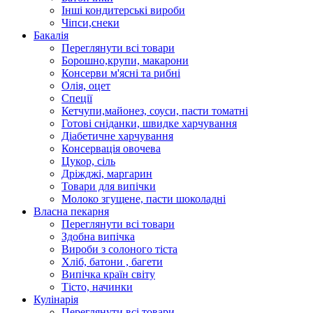
Інші кондитерські вироби
Чіпси,снеки
Бакалія
Переглянути всі товари
Борошно,крупи, макарони
Консерви м'ясні та рибні
Олія, оцет
Спеції
Кетчупи,майонез, соуси, пасти томатні
Готові сніданки, швидке харчування
Діабетичне харчування
Консервація овочева
Цукор, сіль
Дріжджі, маргарин
Товари для випічки
Молоко згущене, пасти шоколадні
Власна пекарня
Переглянути всі товари
Здобна випічка
Вироби з солоного тіста
Хліб, батони , багети
Випічка країн світу
Тісто, начинки
Кулінарія
Переглянути всі товари