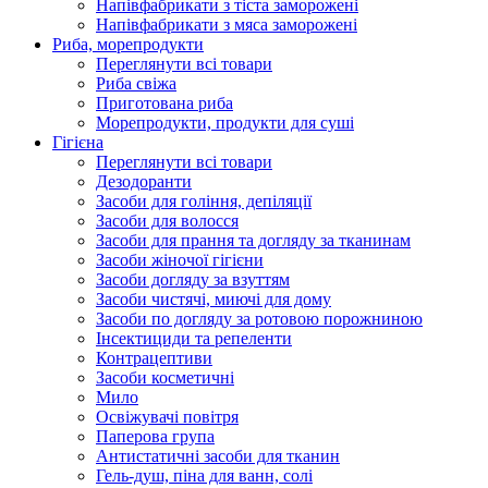
Напівфабрикати з тіста заморожені
Напівфабрикати з мяса заморожені
Риба, морепродукти
Переглянути всі товари
Риба свіжа
Приготована риба
Морепродукти, продукти для суші
Гігієна
Переглянути всі товари
Дезодоранти
Засоби для гоління, депіляції
Засоби для волосся
Засоби для прання та догляду за тканинам
Засоби жіночої гігієни
Засоби догляду за взуттям
Засоби чистячі, миючі для дому
Засоби по догляду за ротовою порожниною
Інсектициди та репеленти
Контрацептиви
Засоби косметичні
Мило
Освіжувачі повітря
Паперова група
Антистатичні засоби для тканин
Гель-душ, піна для ванн, солі