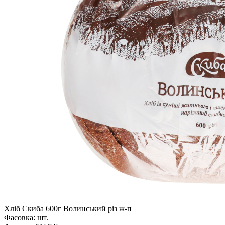
Хліб Скиба 600г Волинський різ ж-п
Фасовка:
шт.