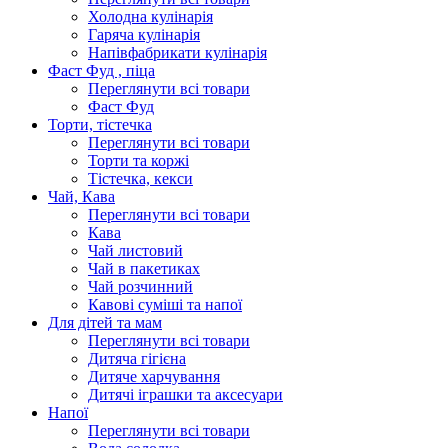
Холодна кулінарія
Гаряча кулінарія
Напівфабрикати кулінарія
Фаст Фуд , піца
Переглянути всі товари
Фаст Фуд
Торти, тістечка
Переглянути всі товари
Торти та коржі
Тістечка, кекси
Чай, Кава
Переглянути всі товари
Кава
Чай листовий
Чай в пакетиках
Чай розчинний
Кавові суміші та напої
Для дітей та мам
Переглянути всі товари
Дитяча гігієна
Дитяче харчування
Дитячі іграшки та аксесуари
Напої
Переглянути всі товари