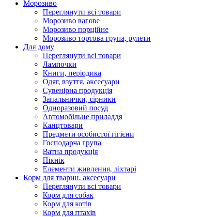
Морозиво
Переглянути всі товари
Морозиво вагове
Морозиво порційне
Морозиво тортова група, рулети
Для дому
Переглянути всі товари
Лампочки
Книги, періодика
Одяг, взуття, аксесуари
Сувенірна продукція
Запальнички, сірники
Одноразовий посуд
Автомобільне приладдя
Канцтовари
Предмети особистої гігієни
Господарча група
Ватна продукція
Пікнік
Елементи живлення, ліхтарі
Корм для тварин, аксесуари
Переглянути всі товари
Корм для собак
Корм для котів
Корм для птахів