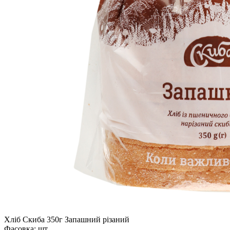
Хліб Скиба 350г Запашний різаний
Фасовка:
шт.