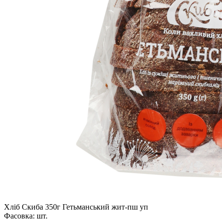
Хліб Скиба 350г Гетьманський жит-пш уп
Фасовка:
шт.