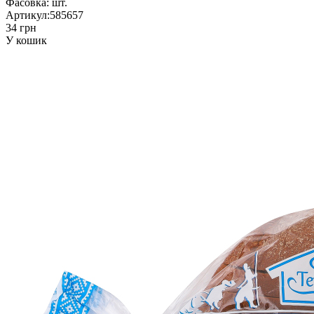
Фасовка:
шт.
Артикул:
585657
34 грн
У кошик