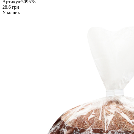
Артикул:
509578
28.6 грн
У кошик