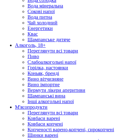
Вода солодка
Вода мінеральна
Сокові напої
Вода питна
Чай холодний
Енергетики
Квас
Шампанське дитяче
Алкоголь, 18+
Переглянути всі товари
Пиво
Слабоалкогольні напої
Горілка, настоянки
Коньяк, бренді
Вино вітчизняне
Вино імпортне
Вермути лікери аперитиви
Шампанські вина
Інші алкогольні напої
М'ясопродукти
Переглянути всі товари
Ковбаси варені
Ковбаси копчені
Копченості варено-копчені, сирокопчені
Шинки варені