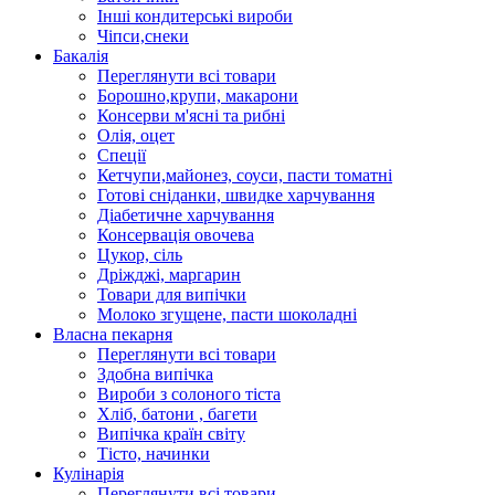
Інші кондитерські вироби
Чіпси,снеки
Бакалія
Переглянути всі товари
Борошно,крупи, макарони
Консерви м'ясні та рибні
Олія, оцет
Спеції
Кетчупи,майонез, соуси, пасти томатні
Готові сніданки, швидке харчування
Діабетичне харчування
Консервація овочева
Цукор, сіль
Дріжджі, маргарин
Товари для випічки
Молоко згущене, пасти шоколадні
Власна пекарня
Переглянути всі товари
Здобна випічка
Вироби з солоного тіста
Хліб, батони , багети
Випічка країн світу
Тісто, начинки
Кулінарія
Переглянути всі товари