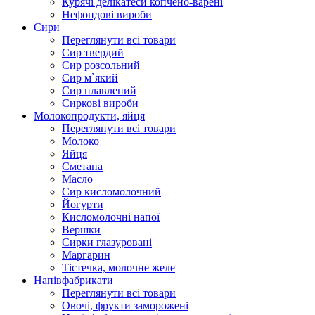
Курячі делікатеси копчено-варені
Нефондові вироби
Сири
Переглянути всі товари
Сир твердий
Сир розсольний
Сир м`який
Сир плавлений
Сиркові вироби
Молокопродукти, яйця
Переглянути всі товари
Молоко
Яйця
Сметана
Масло
Сир кисломолочний
Йогурти
Кисломолочні напої
Вершки
Сирки глазуровані
Маргарин
Тістечка, молочне желе
Напівфабрикати
Переглянути всі товари
Овочі, фрукти заморожені