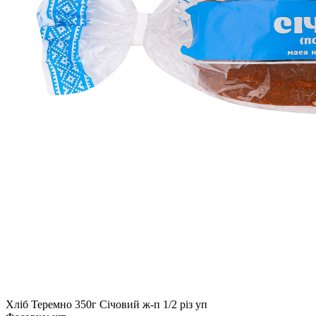
Хліб Теремно 350г Січовий ж-п 1/2 різ уп