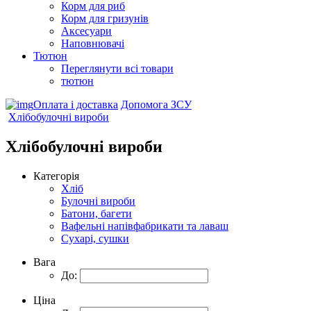
Корм для риб
Корм для гризунів
Аксесуари
Наповнювачі
Тютюн
Переглянути всі товари
тютюн
Оплата і доставка
Допомога ЗСУ
Хлібобулочні вироби
Хлібобулочні вироби
Категорія
Хліб
Булочні вироби
Батони, багети
Вафельні напівфабрикати та лаваш
Сухарі, сушки
Вага
До:
Ціна