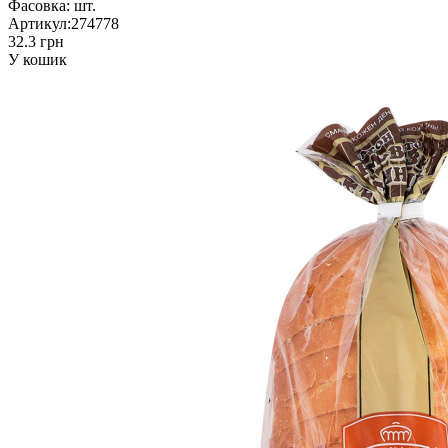
Фасовка:
шт.
Артикул:
274778
32.3 грн
У кошик