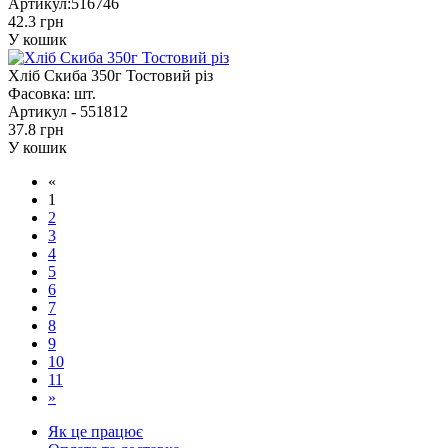
Артикул:
516746
42.3 грн
У кошик
Хліб Скиба 350г Тостовий різ
Фасовка:
шт.
Артикул -
551812
37.8 грн
У кошик
«
1
2
3
4
5
6
7
8
9
10
11
»
Як це працює