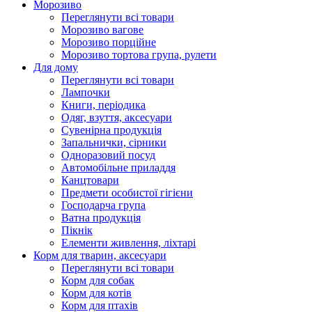
Морозиво
Переглянути всі товари
Морозиво вагове
Морозиво порційне
Морозиво тортова група, рулети
Для дому
Переглянути всі товари
Лампочки
Книги, періодика
Одяг, взуття, аксесуари
Сувенірна продукція
Запальнички, сірники
Одноразовий посуд
Автомобільне приладдя
Канцтовари
Предмети особистої гігієни
Господарча група
Ватна продукція
Пікнік
Елементи живлення, ліхтарі
Корм для тварин, аксесуари
Переглянути всі товари
Корм для собак
Корм для котів
Корм для птахів