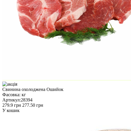
Свинина охолоджена Ошийок
Фасовка:
кг
Артикул:
28394
279.9 грн
277.50 грн
У кошик