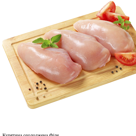
Курятина охолоджена Філе