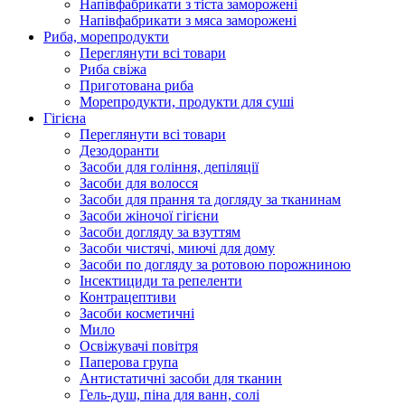
Напівфабрикати з тіста заморожені
Напівфабрикати з мяса заморожені
Риба, морепродукти
Переглянути всі товари
Риба свіжа
Приготована риба
Морепродукти, продукти для суші
Гігієна
Переглянути всі товари
Дезодоранти
Засоби для гоління, депіляції
Засоби для волосся
Засоби для прання та догляду за тканинам
Засоби жіночої гігієни
Засоби догляду за взуттям
Засоби чистячі, миючі для дому
Засоби по догляду за ротовою порожниною
Інсектициди та репеленти
Контрацептиви
Засоби косметичні
Мило
Освіжувачі повітря
Паперова група
Антистатичні засоби для тканин
Гель-душ, піна для ванн, солі