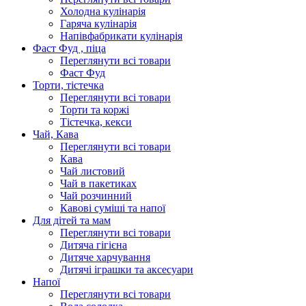
Холодна кулінарія
Гаряча кулінарія
Напівфабрикати кулінарія
Фаст Фуд , піца
Переглянути всі товари
Фаст Фуд
Торти, тістечка
Переглянути всі товари
Торти та коржі
Тістечка, кекси
Чай, Кава
Переглянути всі товари
Кава
Чай листовий
Чай в пакетиках
Чай розчинний
Кавові суміші та напої
Для дітей та мам
Переглянути всі товари
Дитяча гігієна
Дитяче харчування
Дитячі іграшки та аксесуари
Напої
Переглянути всі товари