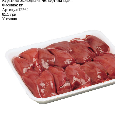
Курятина охолоджена Четвертина задня
Фасовка:
кг
Артикул:
12562
85.5 грн
У кошик