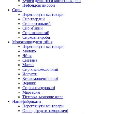
Курячі делікатеси копчено-варені
Нефондові вироби
Сири
Переглянути всі товари
Сир твердий
Сир розсольний
Сир м`який
Сир плавлений
Сиркові вироби
Молокопродукти, яйця
Переглянути всі товари
Молоко
Яйця
Сметана
Масло
Сир кисломолочний
Йогурти
Кисломолочні напої
Вершки
Сирки глазуровані
Маргарин
Тістечка, молочне желе
Напівфабрикати
Переглянути всі товари
Овочі, фрукти заморожені