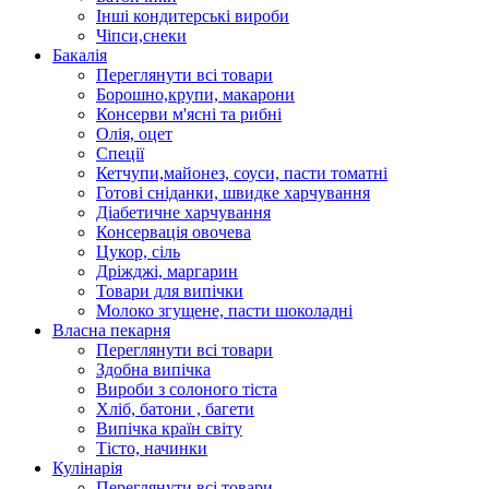
Інші кондитерські вироби
Чіпси,снеки
Бакалія
Переглянути всі товари
Борошно,крупи, макарони
Консерви м'ясні та рибні
Олія, оцет
Спеції
Кетчупи,майонез, соуси, пасти томатні
Готові сніданки, швидке харчування
Діабетичне харчування
Консервація овочева
Цукор, сіль
Дріжджі, маргарин
Товари для випічки
Молоко згущене, пасти шоколадні
Власна пекарня
Переглянути всі товари
Здобна випічка
Вироби з солоного тіста
Хліб, батони , багети
Випічка країн світу
Тісто, начинки
Кулінарія
Переглянути всі товари