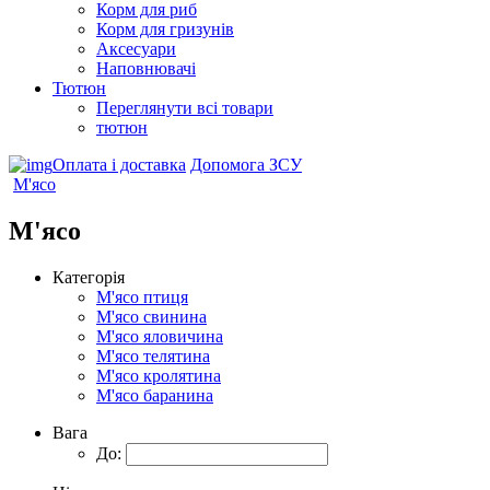
Корм для риб
Корм для гризунів
Аксесуари
Наповнювачі
Тютюн
Переглянути всі товари
тютюн
Оплата і доставка
Допомога ЗСУ
М'ясо
М'ясо
Категорія
М'ясо птиця
М'ясо свинина
М'ясо яловичина
М'ясо телятина
М'ясо кролятина
М'ясо баранина
Вага
До: