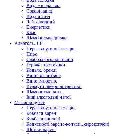
Вода солодка
Вода мінеральна
Сокові напої
Вода питна
Чай холодний
Енергетики
Квас
Шампанське дитяче
Алкоголь, 18+
Переглянути всі товари
Пиво
Слабоалкогольні напої
Горілка, настоянки
Коньяк, бренді
Вино вітчизняне
Вино імпортне
Вермути лікери аперитиви
Шампанські вина
Інші алкогольні напої
М'ясопродукти
Переглянути всі товари
Ковбаси варені
Ковбаси копчені
Копченості варено-копчені, сирокопчені
Шинки варені