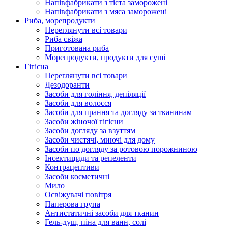
Напівфабрикати з тіста заморожені
Напівфабрикати з мяса заморожені
Риба, морепродукти
Переглянути всі товари
Риба свіжа
Приготована риба
Морепродукти, продукти для суші
Гігієна
Переглянути всі товари
Дезодоранти
Засоби для гоління, депіляції
Засоби для волосся
Засоби для прання та догляду за тканинам
Засоби жіночої гігієни
Засоби догляду за взуттям
Засоби чистячі, миючі для дому
Засоби по догляду за ротовою порожниною
Інсектициди та репеленти
Контрацептиви
Засоби косметичні
Мило
Освіжувачі повітря
Паперова група
Антистатичні засоби для тканин
Гель-душ, піна для ванн, солі