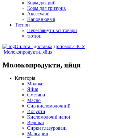
Корм для риб
Корм для гризунів
Аксесуари
Наповнювачі
Тютюн
Переглянути всі товари
тютюн
Оплата і доставка
Допомога ЗСУ
Молокопродукти, яйця
Молокопродукти, яйця
Категорія
Молоко
Яйця
Сметана
Масло
Сир кисломолочний
Йогурти
Кисломолочні напої
Вершки
Сирки глазуровані
Маргарин