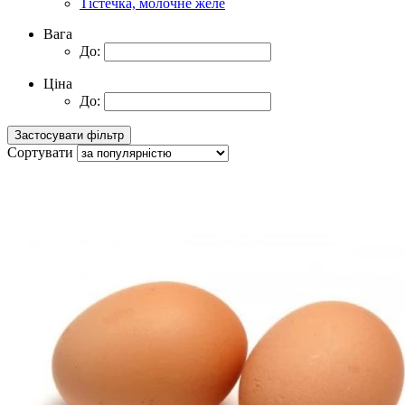
Тістечка, молочне желе
Вага
До:
Ціна
До:
Сортувати