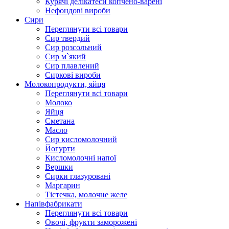
Курячі делікатеси копчено-варені
Нефондові вироби
Сири
Переглянути всі товари
Сир твердий
Сир розсольний
Сир м`який
Сир плавлений
Сиркові вироби
Молокопродукти, яйця
Переглянути всі товари
Молоко
Яйця
Сметана
Масло
Сир кисломолочний
Йогурти
Кисломолочні напої
Вершки
Сирки глазуровані
Маргарин
Тістечка, молочне желе
Напівфабрикати
Переглянути всі товари
Овочі, фрукти заморожені