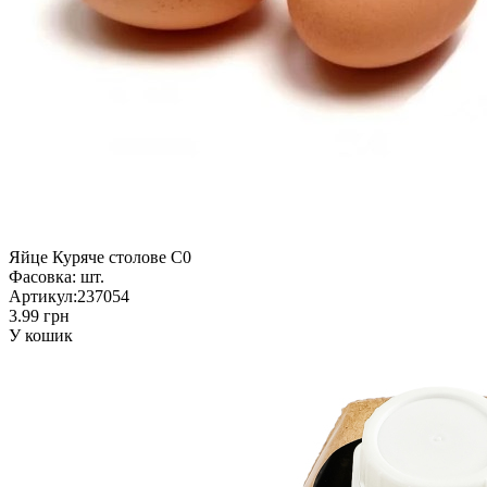
Яйце Куряче столове С0
Фасовка:
шт.
Артикул:
237054
3.99 грн
У кошик