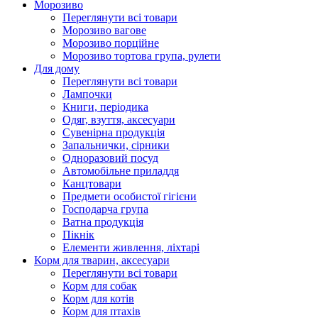
Морозиво
Переглянути всі товари
Морозиво вагове
Морозиво порційне
Морозиво тортова група, рулети
Для дому
Переглянути всі товари
Лампочки
Книги, періодика
Одяг, взуття, аксесуари
Сувенірна продукція
Запальнички, сірники
Одноразовий посуд
Автомобільне приладдя
Канцтовари
Предмети особистої гігієни
Господарча група
Ватна продукція
Пікнік
Елементи живлення, ліхтарі
Корм для тварин, аксесуари
Переглянути всі товари
Корм для собак
Корм для котів
Корм для птахів