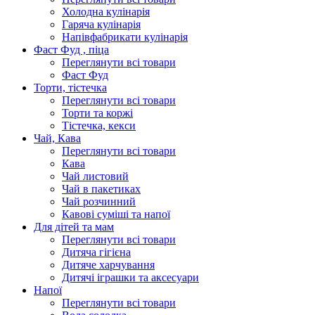
Холодна кулінарія
Гаряча кулінарія
Напівфабрикати кулінарія
Фаст Фуд , піца
Переглянути всі товари
Фаст Фуд
Торти, тістечка
Переглянути всі товари
Торти та коржі
Тістечка, кекси
Чай, Кава
Переглянути всі товари
Кава
Чай листовий
Чай в пакетиках
Чай розчинний
Кавові суміші та напої
Для дітей та мам
Переглянути всі товари
Дитяча гігієна
Дитяче харчування
Дитячі іграшки та аксесуари
Напої
Переглянути всі товари