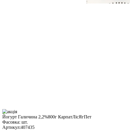
Йогурт Галичина 2,2%800г КарпатЛісЯгПет
Фасовка:
шт.
Артикул:
407435