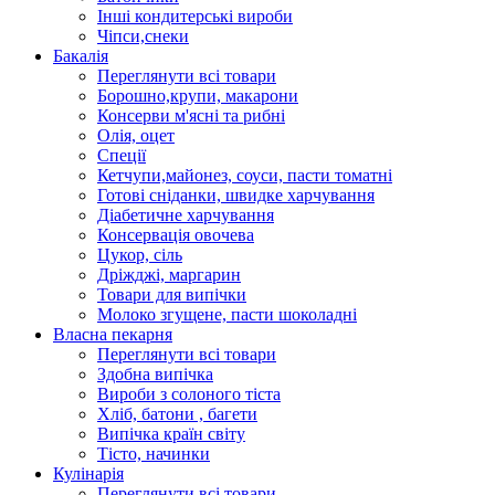
Інші кондитерські вироби
Чіпси,снеки
Бакалія
Переглянути всі товари
Борошно,крупи, макарони
Консерви м'ясні та рибні
Олія, оцет
Спеції
Кетчупи,майонез, соуси, пасти томатні
Готові сніданки, швидке харчування
Діабетичне харчування
Консервація овочева
Цукор, сіль
Дріжджі, маргарин
Товари для випічки
Молоко згущене, пасти шоколадні
Власна пекарня
Переглянути всі товари
Здобна випічка
Вироби з солоного тіста
Хліб, батони , багети
Випічка країн світу
Тісто, начинки
Кулінарія
Переглянути всі товари