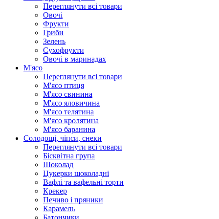
Переглянути всі товари
Овочі
Фрукти
Гриби
Зелень
Сухофрукти
Овочі в маринадах
М'ясо
Переглянути всі товари
М'ясо птиця
М'ясо свинина
М'ясо яловичина
М'ясо телятина
М'ясо кролятина
М'ясо баранина
Солодощі, чіпси, снеки
Переглянути всі товари
Бісквітна група
Шоколад
Цукерки шоколадні
Вафлі та вафельні торти
Крекер
Печиво і пряники
Карамель
Батончики