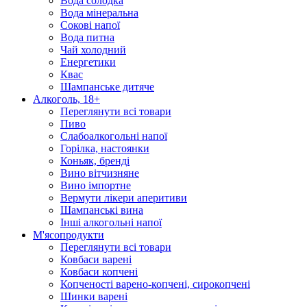
Вода солодка
Вода мінеральна
Сокові напої
Вода питна
Чай холодний
Енергетики
Квас
Шампанське дитяче
Алкоголь, 18+
Переглянути всі товари
Пиво
Слабоалкогольні напої
Горілка, настоянки
Коньяк, бренді
Вино вітчизняне
Вино імпортне
Вермути лікери аперитиви
Шампанські вина
Інші алкогольні напої
М'ясопродукти
Переглянути всі товари
Ковбаси варені
Ковбаси копчені
Копченості варено-копчені, сирокопчені
Шинки варені