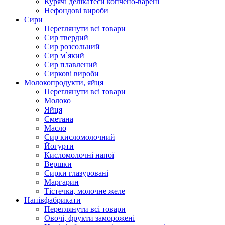
Курячі делікатеси копчено-варені
Нефондові вироби
Сири
Переглянути всі товари
Сир твердий
Сир розсольний
Сир м`який
Сир плавлений
Сиркові вироби
Молокопродукти, яйця
Переглянути всі товари
Молоко
Яйця
Сметана
Масло
Сир кисломолочний
Йогурти
Кисломолочні напої
Вершки
Сирки глазуровані
Маргарин
Тістечка, молочне желе
Напівфабрикати
Переглянути всі товари
Овочі, фрукти заморожені