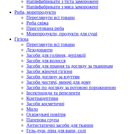
Напівфабрикати з тіста заморожені
Напівфабрикати з мяса заморожені
Риба, морепродукти
Переглянути всі товари
Риба свіжа
Приготована риба
Морепродукти, продукти для суші
Гігієна
Переглянути всі товари
Дезодоранти
Засоби для гоління, депіляції
Засоби для волосся
Засоби для прання та догляду за тканинам
Засоби жіночої гігієни
Засоби догляду за взуттям
Засоби чистячі, миючі для дому
Засоби по догляду за ротовою порожниною
Інсектициди та репеленти
Контрацептиви
Засоби косметичні
Мило
Освіжувачі повітря
Паперова група
Антистатичні засоби для тканин
Гель-душ, піна для ванн, солі