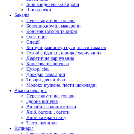
Інші кондитерські вироби
Чіпси,снеки
Бакалія
Переглянути всі товари
Борошно,крупи, макарони
Консерви м'ясні та рибні
Олія, оцет
Спеції
Кетчупи,майонез, соуси, пасти томатні
Готові сніданки, швидке харчування
Діабетичне харчування
Консервація овочева
Цукор, сіль
Дріжджі, маргарин
Товари для випічки
Молоко згущене, пасти шоколадні
Власна пекарня
Переглянути всі товари
Здобна випічка
Вироби з солоного тіста
Хліб, батони , багети
Випічка країн світу
Тісто, начинки
Кулінарія
Переглянути всі товари