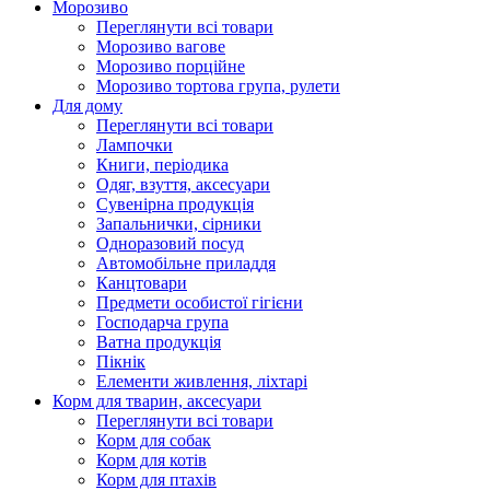
Морозиво
Переглянути всі товари
Морозиво вагове
Морозиво порційне
Морозиво тортова група, рулети
Для дому
Переглянути всі товари
Лампочки
Книги, періодика
Одяг, взуття, аксесуари
Сувенірна продукція
Запальнички, сірники
Одноразовий посуд
Автомобільне приладдя
Канцтовари
Предмети особистої гігієни
Господарча група
Ватна продукція
Пікнік
Елементи живлення, ліхтарі
Корм для тварин, аксесуари
Переглянути всі товари
Корм для собак
Корм для котів
Корм для птахів