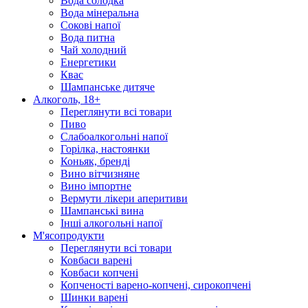
Вода солодка
Вода мінеральна
Сокові напої
Вода питна
Чай холодний
Енергетики
Квас
Шампанське дитяче
Алкоголь, 18+
Переглянути всі товари
Пиво
Слабоалкогольні напої
Горілка, настоянки
Коньяк, бренді
Вино вітчизняне
Вино імпортне
Вермути лікери аперитиви
Шампанські вина
Інші алкогольні напої
М'ясопродукти
Переглянути всі товари
Ковбаси варені
Ковбаси копчені
Копченості варено-копчені, сирокопчені
Шинки варені