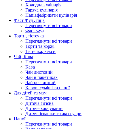
Холодна кулінарія
Гаряча кулінарія
Напівфабрикати кулінарія
Фаст Фуд , піца
Переглянути всі товари
Фаст Фуд
Торти, тістечка
Переглянути всі товари
Торти та коржі
Тістечка, кекси
Чай, Кава
Переглянути всі товари
Кава
Чай листовий
Чай в пакетиках
Чай розчинний
Кавові суміші та напої
Для дітей та мам
Переглянути всі товари
Дитяча гігієна
Дитяче харчування
Дитячі іграшки та аксесуари
Напої
Переглянути всі товари