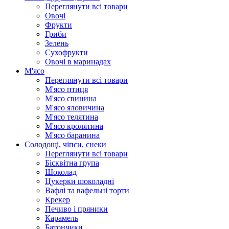
Переглянути всі товари
Овочі
Фрукти
Гриби
Зелень
Сухофрукти
Овочі в маринадах
М'ясо
Переглянути всі товари
М'ясо птиця
М'ясо свинина
М'ясо яловичина
М'ясо телятина
М'ясо кролятина
М'ясо баранина
Солодощі, чіпси, снеки
Переглянути всі товари
Бісквітна група
Шоколад
Цукерки шоколадні
Вафлі та вафельні торти
Крекер
Печиво і пряники
Карамель
Батончики