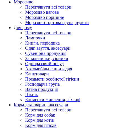
Морозиво
Переглянути всі товари
Морозиво вагове
Морозиво порційне
Морозиво тортова група, рулети
Для дому
Переглянути всі товари
Лампочки
Книги, періодика
Одяг, взуття, аксесуари
Сувенірна продукція
Запальнички, сірники
Одноразовий посуд
Автомобільне приладдя
Канцтовари
Предмети особистої гігієни
Господарча група
Ватна продукція
Пікнік
Елементи живлення, ліхтарі
Корм для тварин, аксесуари
Переглянути всі товари
Корм для собак
Корм для котів
Корм для птахів