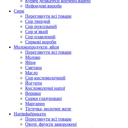
Курячі делікатеси копчено-варені
Нефондові вироби
Сири
Переглянути всі товари
Сир твердий
Сир розсольний
Сир м`який
Сир плавлений
Сиркові вироби
Молокопродукти, яйця
Переглянути всі товари
Молоко
Яйця
Сметана
Масло
Сир кисломолочний
Йогурти
Кисломолочні напої
Вершки
Сирки глазуровані
Маргарин
Тістечка, молочне желе
Напівфабрикати
Переглянути всі товари
Овочі, фрукти заморожені