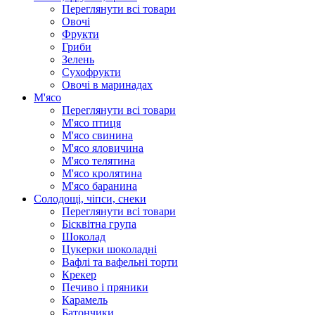
Переглянути всі товари
Овочі
Фрукти
Гриби
Зелень
Сухофрукти
Овочі в маринадах
М'ясо
Переглянути всі товари
М'ясо птиця
М'ясо свинина
М'ясо яловичина
М'ясо телятина
М'ясо кролятина
М'ясо баранина
Солодощі, чіпси, снеки
Переглянути всі товари
Бісквітна група
Шоколад
Цукерки шоколадні
Вафлі та вафельні торти
Крекер
Печиво і пряники
Карамель
Батончики