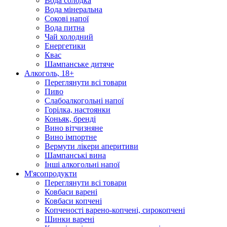
Вода солодка
Вода мінеральна
Сокові напої
Вода питна
Чай холодний
Енергетики
Квас
Шампанське дитяче
Алкоголь, 18+
Переглянути всі товари
Пиво
Слабоалкогольні напої
Горілка, настоянки
Коньяк, бренді
Вино вітчизняне
Вино імпортне
Вермути лікери аперитиви
Шампанські вина
Інші алкогольні напої
М'ясопродукти
Переглянути всі товари
Ковбаси варені
Ковбаси копчені
Копченості варено-копчені, сирокопчені
Шинки варені