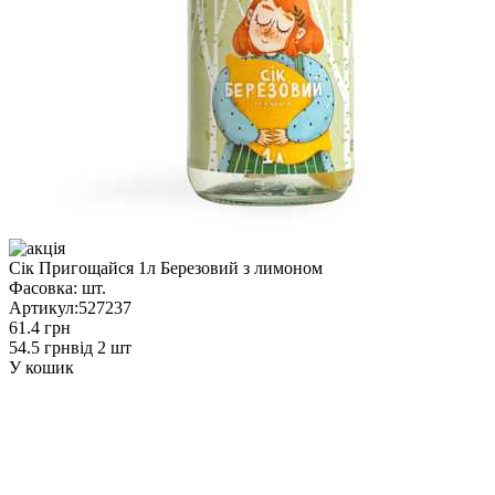
Сік Пригощайся 1л Березовий з лимоном
Фасовка:
шт.
Артикул:
527237
61.4 грн
54.5 грн
від 2 шт
У кошик