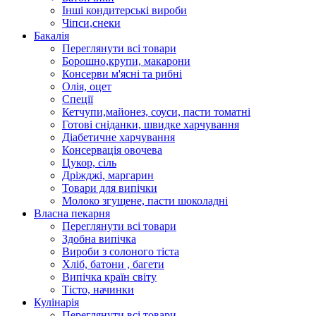
Інші кондитерські вироби
Чіпси,снеки
Бакалія
Переглянути всі товари
Борошно,крупи, макарони
Консерви м'ясні та рибні
Олія, оцет
Спеції
Кетчупи,майонез, соуси, пасти томатні
Готові сніданки, швидке харчування
Діабетичне харчування
Консервація овочева
Цукор, сіль
Дріжджі, маргарин
Товари для випічки
Молоко згущене, пасти шоколадні
Власна пекарня
Переглянути всі товари
Здобна випічка
Вироби з солоного тіста
Хліб, батони , багети
Випічка країн світу
Тісто, начинки
Кулінарія
Переглянути всі товари