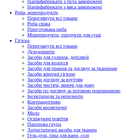
Напівфабрикати з тіста заморожені
Напівфабрикати з мяса заморожені
Риба, морепродукти
Переглянути всі товари
Риба свіжа
Приготована риба
Морепродукти, продукти для суші
Гігієна
Переглянути всі товари
Дезодоранти
Засоби для гоління, депіляції
Засоби для волосся
Засоби для прання та догляду за тканинам
Засоби жіночої гігієни
Засоби догляду за взуттям
Засоби чистячі, миючі для дому
Засоби по догляду за ротовою порожниною
Інсектициди та репеленти
Контрацептиви
Засоби косметичні
Мило
Освіжувачі повітря
Паперова група
Антистатичні засоби для тканин
Гель-душ, піна для ванн, солі