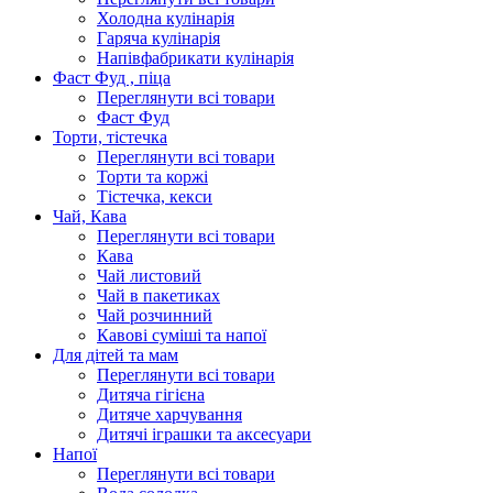
Холодна кулінарія
Гаряча кулінарія
Напівфабрикати кулінарія
Фаст Фуд , піца
Переглянути всі товари
Фаст Фуд
Торти, тістечка
Переглянути всі товари
Торти та коржі
Тістечка, кекси
Чай, Кава
Переглянути всі товари
Кава
Чай листовий
Чай в пакетиках
Чай розчинний
Кавові суміші та напої
Для дітей та мам
Переглянути всі товари
Дитяча гігієна
Дитяче харчування
Дитячі іграшки та аксесуари
Напої
Переглянути всі товари