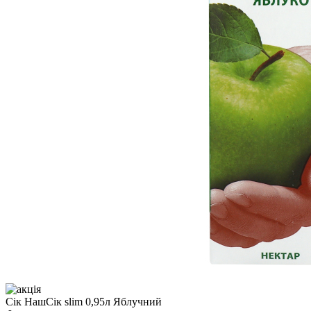
Сік НашСік slim 0,95л Яблучний