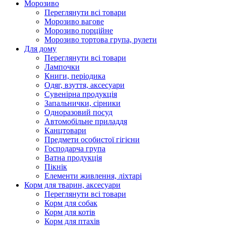
Морозиво
Переглянути всі товари
Морозиво вагове
Морозиво порційне
Морозиво тортова група, рулети
Для дому
Переглянути всі товари
Лампочки
Книги, періодика
Одяг, взуття, аксесуари
Сувенірна продукція
Запальнички, сірники
Одноразовий посуд
Автомобільне приладдя
Канцтовари
Предмети особистої гігієни
Господарча група
Ватна продукція
Пікнік
Елементи живлення, ліхтарі
Корм для тварин, аксесуари
Переглянути всі товари
Корм для собак
Корм для котів
Корм для птахів