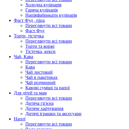
Холодна кулінарія
Гаряча кулінарія
Напівфабрикати кулінарія
Фаст Фуд , піца
Переглянути всі товари
Фаст Фуд
Торти, тістечка
Переглянути всі товари
Торти та коржі
Тістечка, кекси
Чай, Кава
Переглянути всі товари
Кава
Чай листовий
Чай в пакетиках
Чай розчинний
Кавові суміші та напої
Для дітей та мам
Переглянути всі товари
Дитяча гігієна
Дитяче харчування
Дитячі іграшки та аксесуари
Напої
Переглянути всі товари