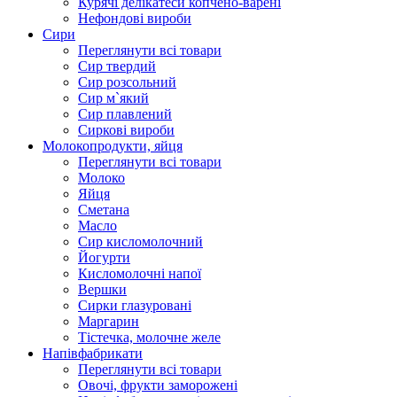
Курячі делікатеси копчено-варені
Нефондові вироби
Сири
Переглянути всі товари
Сир твердий
Сир розсольний
Сир м`який
Сир плавлений
Сиркові вироби
Молокопродукти, яйця
Переглянути всі товари
Молоко
Яйця
Сметана
Масло
Сир кисломолочний
Йогурти
Кисломолочні напої
Вершки
Сирки глазуровані
Маргарин
Тістечка, молочне желе
Напівфабрикати
Переглянути всі товари
Овочі, фрукти заморожені