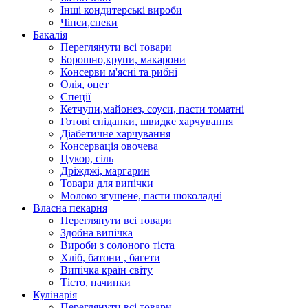
Інші кондитерські вироби
Чіпси,снеки
Бакалія
Переглянути всі товари
Борошно,крупи, макарони
Консерви м'ясні та рибні
Олія, оцет
Спеції
Кетчупи,майонез, соуси, пасти томатні
Готові сніданки, швидке харчування
Діабетичне харчування
Консервація овочева
Цукор, сіль
Дріжджі, маргарин
Товари для випічки
Молоко згущене, пасти шоколадні
Власна пекарня
Переглянути всі товари
Здобна випічка
Вироби з солоного тіста
Хліб, батони , багети
Випічка країн світу
Тісто, начинки
Кулінарія
Переглянути всі товари