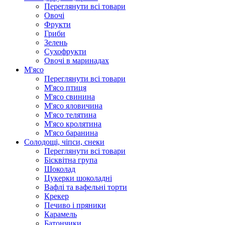
Переглянути всі товари
Овочі
Фрукти
Гриби
Зелень
Сухофрукти
Овочі в маринадах
М'ясо
Переглянути всі товари
М'ясо птиця
М'ясо свинина
М'ясо яловичина
М'ясо телятина
М'ясо кролятина
М'ясо баранина
Солодощі, чіпси, снеки
Переглянути всі товари
Бісквітна група
Шоколад
Цукерки шоколадні
Вафлі та вафельні торти
Крекер
Печиво і пряники
Карамель
Батончики