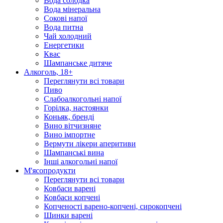
Вода солодка
Вода мінеральна
Сокові напої
Вода питна
Чай холодний
Енергетики
Квас
Шампанське дитяче
Алкоголь, 18+
Переглянути всі товари
Пиво
Слабоалкогольні напої
Горілка, настоянки
Коньяк, бренді
Вино вітчизняне
Вино імпортне
Вермути лікери аперитиви
Шампанські вина
Інші алкогольні напої
М'ясопродукти
Переглянути всі товари
Ковбаси варені
Ковбаси копчені
Копченості варено-копчені, сирокопчені
Шинки варені