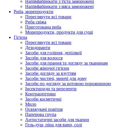
Напівфабрикати з тіста заморожені
Напівфабрикати з мяса заморожені
Риба, морепродукти
Переглянути всі товари
Риба свіжа
Приготована риба
Морепродукти, продукти для суші
Гігієна
Переглянути всі товари
Дезодоранти
Засоби для гоління, депіляції
Засоби для волосся
Засоби для прання та догляду за тканинам
Засоби жіночої гігієни
Засоби догляду за взуттям
Засоби чистячі, миючі для дому
Засоби по догляду за ротовою порожниною
Інсектициди та репеленти
Контрацептиви
Засоби косметичні
Мило
Освіжувачі повітря
Паперова група
Антистатичні засоби для тканин
Гель-душ, піна для ванн, солі