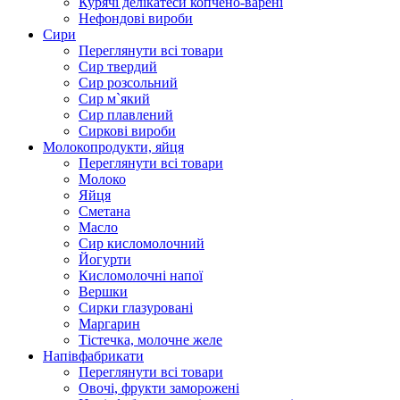
Курячі делікатеси копчено-варені
Нефондові вироби
Сири
Переглянути всі товари
Сир твердий
Сир розсольний
Сир м`який
Сир плавлений
Сиркові вироби
Молокопродукти, яйця
Переглянути всі товари
Молоко
Яйця
Сметана
Масло
Сир кисломолочний
Йогурти
Кисломолочні напої
Вершки
Сирки глазуровані
Маргарин
Тістечка, молочне желе
Напівфабрикати
Переглянути всі товари
Овочі, фрукти заморожені