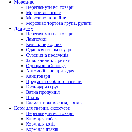
Морозиво
Переглянути всі товари
Морозиво вагове
Морозиво порційне
Морозиво тортова група, рулети
Для дому
Переглянути всі товари
Лампочки
Книги, періодика
Одяг, взуття, аксесуари
Сувенірна продукція
Запальнички, сірники
Одноразовий посуд
Автомобільне приладдя
Канцтовари
Предмети особистої гігієни
Господарча група
Ватна продукція
Пікнік
Елементи живлення, ліхтарі
Корм для тварин, аксесуари
Переглянути всі товари
Корм для собак
Корм для котів
Корм для птахів