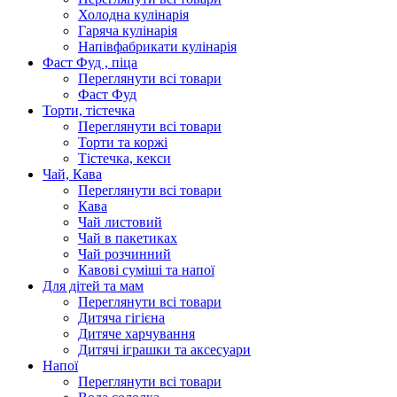
Холодна кулінарія
Гаряча кулінарія
Напівфабрикати кулінарія
Фаст Фуд , піца
Переглянути всі товари
Фаст Фуд
Торти, тістечка
Переглянути всі товари
Торти та коржі
Тістечка, кекси
Чай, Кава
Переглянути всі товари
Кава
Чай листовий
Чай в пакетиках
Чай розчинний
Кавові суміші та напої
Для дітей та мам
Переглянути всі товари
Дитяча гігієна
Дитяче харчування
Дитячі іграшки та аксесуари
Напої
Переглянути всі товари