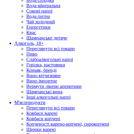
Вода солодка
Вода мінеральна
Сокові напої
Вода питна
Чай холодний
Енергетики
Квас
Шампанське дитяче
Алкоголь, 18+
Переглянути всі товари
Пиво
Слабоалкогольні напої
Горілка, настоянки
Коньяк, бренді
Вино вітчизняне
Вино імпортне
Вермути лікери аперитиви
Шампанські вина
Інші алкогольні напої
М'ясопродукти
Переглянути всі товари
Ковбаси варені
Ковбаси копчені
Копченості варено-копчені, сирокопчені
Шинки варені