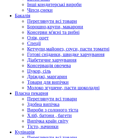
Інші кондитерські вироби
Чіпси,снеки
Бакалія
Переглянути всі товари
Борошно,крупи, макарони
Консерви м'ясні та рибні
Олія, оцет
Спеції
Кетчупи,майонез, соуси, пасти томатні
Готові сніданки, швидке харчування
Діабетичне харчування
Консервація овочева
Цукор, сіль
Дріжджі, маргарин
Товари для випічки
Молоко згущене, пасти шоколадні
Власна пекарня
Переглянути всі товари
Здобна випічка
Вироби з солоного тіста
Хліб, батони , багети
Випічка країн світу
Тісто, начинки
Кулінарія
Переглянути всі товари