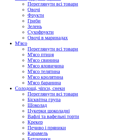
Переглянути всі товари
Овочі
Фрукти
Гриби
Зелень
Сухофрукти
Овочі в маринадах
М'ясо
Переглянути всі товари
М'ясо птиця
М'ясо свинина
М'ясо яловичина
М'ясо телятина
М'ясо кролятина
М'ясо баранина
Солодощі, чіпси, снеки
Переглянути всі товари
Бісквітна група
Шоколад
Цукерки шоколадні
Вафлі та вафельні торти
Крекер
Печиво і пряники
Карамель
Батончики