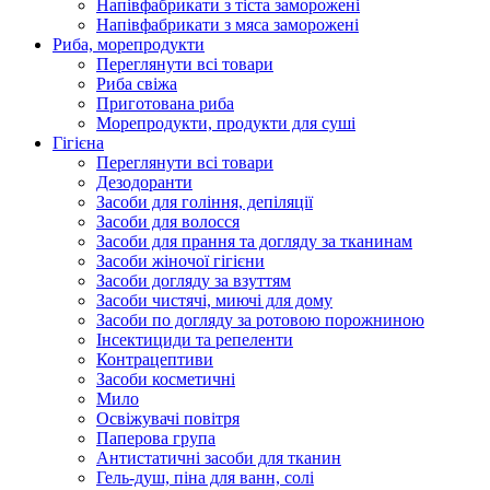
Напівфабрикати з тіста заморожені
Напівфабрикати з мяса заморожені
Риба, морепродукти
Переглянути всі товари
Риба свіжа
Приготована риба
Морепродукти, продукти для суші
Гігієна
Переглянути всі товари
Дезодоранти
Засоби для гоління, депіляції
Засоби для волосся
Засоби для прання та догляду за тканинам
Засоби жіночої гігієни
Засоби догляду за взуттям
Засоби чистячі, миючі для дому
Засоби по догляду за ротовою порожниною
Інсектициди та репеленти
Контрацептиви
Засоби косметичні
Мило
Освіжувачі повітря
Паперова група
Антистатичні засоби для тканин
Гель-душ, піна для ванн, солі