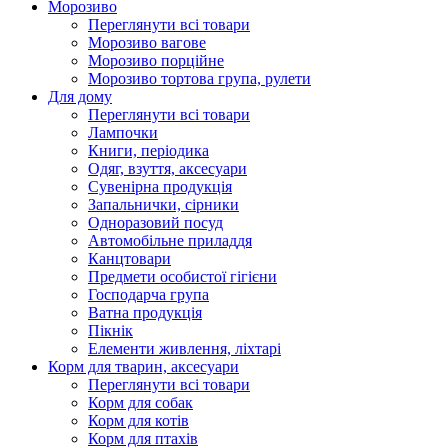
Морозиво
Переглянути всі товари
Морозиво вагове
Морозиво порційне
Морозиво тортова група, рулети
Для дому
Переглянути всі товари
Лампочки
Книги, періодика
Одяг, взуття, аксесуари
Сувенірна продукція
Запальнички, сірники
Одноразовий посуд
Автомобільне приладдя
Канцтовари
Предмети особистої гігієни
Господарча група
Ватна продукція
Пікнік
Елементи живлення, ліхтарі
Корм для тварин, аксесуари
Переглянути всі товари
Корм для собак
Корм для котів
Корм для птахів