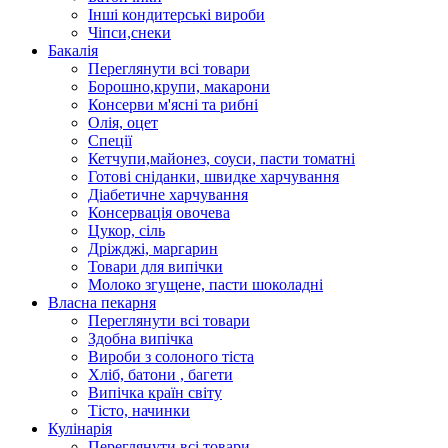
Інші кондитерські вироби
Чіпси,снеки
Бакалія
Переглянути всі товари
Борошно,крупи, макарони
Консерви м'ясні та рибні
Олія, оцет
Спеції
Кетчупи,майонез, соуси, пасти томатні
Готові сніданки, швидке харчування
Діабетичне харчування
Консервація овочева
Цукор, сіль
Дріжджі, маргарин
Товари для випічки
Молоко згущене, пасти шоколадні
Власна пекарня
Переглянути всі товари
Здобна випічка
Вироби з солоного тіста
Хліб, батони , багети
Випічка країн світу
Тісто, начинки
Кулінарія
Переглянути всі товари