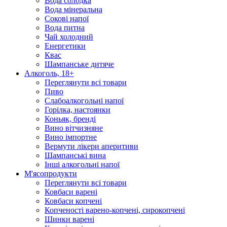
Вода солодка
Вода мінеральна
Сокові напої
Вода питна
Чай холодний
Енергетики
Квас
Шампанське дитяче
Алкоголь, 18+
Переглянути всі товари
Пиво
Слабоалкогольні напої
Горілка, настоянки
Коньяк, бренді
Вино вітчизняне
Вино імпортне
Вермути лікери аперитиви
Шампанські вина
Інші алкогольні напої
М'ясопродукти
Переглянути всі товари
Ковбаси варені
Ковбаси копчені
Копченості варено-копчені, сирокопчені
Шинки варені