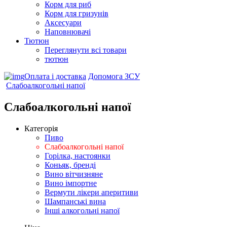
Корм для риб
Корм для гризунів
Аксесуари
Наповнювачі
Тютюн
Переглянути всі товари
тютюн
Оплата і доставка
Допомога ЗСУ
Слабоалкогольні напої
Слабоалкогольні напої
Категорія
Пиво
Слабоалкогольні напої
Горілка, настоянки
Коньяк, бренді
Вино вітчизняне
Вино імпортне
Вермути лікери аперитиви
Шампанські вина
Інші алкогольні напої