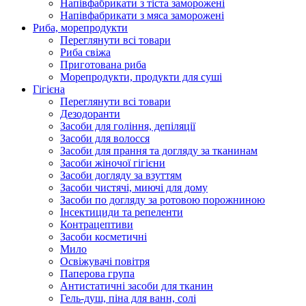
Напівфабрикати з тіста заморожені
Напівфабрикати з мяса заморожені
Риба, морепродукти
Переглянути всі товари
Риба свіжа
Приготована риба
Морепродукти, продукти для суші
Гігієна
Переглянути всі товари
Дезодоранти
Засоби для гоління, депіляції
Засоби для волосся
Засоби для прання та догляду за тканинам
Засоби жіночої гігієни
Засоби догляду за взуттям
Засоби чистячі, миючі для дому
Засоби по догляду за ротовою порожниною
Інсектициди та репеленти
Контрацептиви
Засоби косметичні
Мило
Освіжувачі повітря
Паперова група
Антистатичні засоби для тканин
Гель-душ, піна для ванн, солі