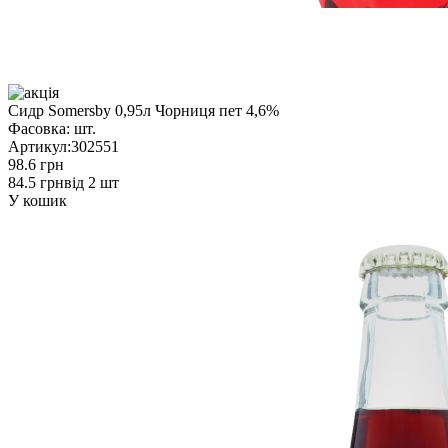
Сидр Somersby 0,95л Чорниця пет 4,6%
Фасовка:
шт.
Артикул:
302551
98.6 грн
84.5 грн
від 2 шт
У кошик