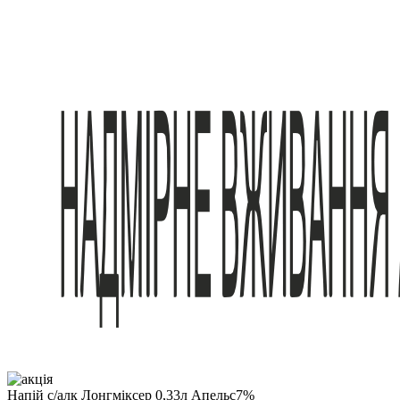
Напій с/алк Лонгміксер 0,33л Апельс7%