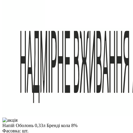
Напій Оболонь 0,33л Бренді кола 8%
Фасовка:
шт.