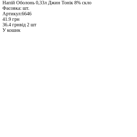
Напій Оболонь 0,33л Джин Тонік 8% скло
Фасовка:
шт.
Артикул:
6646
41.9 грн
36.4 грн
від 2 шт
У кошик