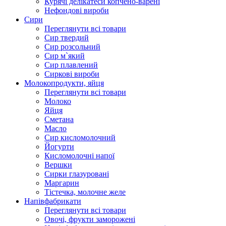
Курячі делікатеси копчено-варені
Нефондові вироби
Сири
Переглянути всі товари
Сир твердий
Сир розсольний
Сир м`який
Сир плавлений
Сиркові вироби
Молокопродукти, яйця
Переглянути всі товари
Молоко
Яйця
Сметана
Масло
Сир кисломолочний
Йогурти
Кисломолочні напої
Вершки
Сирки глазуровані
Маргарин
Тістечка, молочне желе
Напівфабрикати
Переглянути всі товари
Овочі, фрукти заморожені