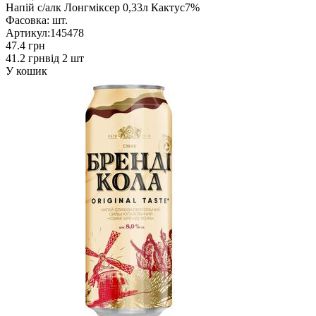
Напій с/алк Лонгміксер 0,33л Кактус7%
Фасовка:
шт.
Артикул:
145478
47.4 грн
41.2 грн
від 2 шт
У кошик