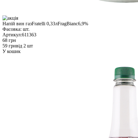
Напій вин газFratelli 0,33лFragBianc6,9%
Фасовка:
шт.
Артикул:
611363
68 грн
59 грн
від 2 шт
У кошик