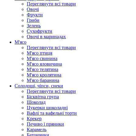
Переглянути всі товари
Овочі
Фрукти
Гриби
Зелень
Сухофрукти
Овочі в маринадах
М'ясо
Переглянути всі товари
М'ясо птиця
М'ясо свинина
М'ясо яловичина
М'ясо телятина
М'ясо кролятина
М'ясо баранина
Солодощі, чіпси, снеки
Переглянути всі товари
Бісквітна група
Шоколад
Цукерки шоколадні
Вафлі та вафельні торти
Крекер
Печиво і пряники
Карамель
Батончики