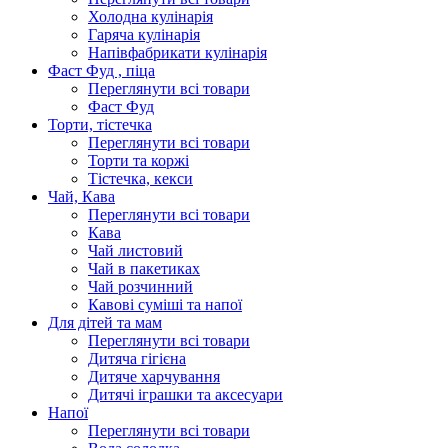
Холодна кулінарія
Гаряча кулінарія
Напівфабрикати кулінарія
Фаст Фуд , піца
Переглянути всі товари
Фаст Фуд
Торти, тістечка
Переглянути всі товари
Торти та коржі
Тістечка, кекси
Чай, Кава
Переглянути всі товари
Кава
Чай листовий
Чай в пакетиках
Чай розчинний
Кавові суміші та напої
Для дітей та мам
Переглянути всі товари
Дитяча гігієна
Дитяче харчування
Дитячі іграшки та аксесуари
Напої
Переглянути всі товари