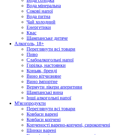
Вода солодка
Вода мінеральна
Сокові напої
Вода питна
Чай холодний
Енергетики
Квас
Шампанське дитяче
Алкоголь, 18+
Переглянути всі товари
Пиво
Слабоалкогольні напої
Горілка, настоянки
Коньяк, бренді
Вино вітчизняне
Вино імпортне
Вермути лікери аперитиви
Шампанські вина
Інші алкогольні напої
М'ясопродукти
Переглянути всі товари
Ковбаси варені
Ковбаси копчені
Копченості варено-копчені, сирокопчені
Шинки варені