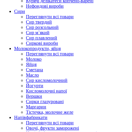
Курячі делікатеси копчено-варені
Нефондові вироби
Сири
Переглянути всі товари
Сир твердий
Сир розсольний
Сир м`який
Сир плавлений
Сиркові вироби
Молокопродукти, яйця
Переглянути всі товари
Молоко
Яйця
Сметана
Масло
Сир кисломолочний
Йогурти
Кисломолочні напої
Вершки
Сирки глазуровані
Маргарин
Тістечка, молочне желе
Напівфабрикати
Переглянути всі товари
Овочі, фрукти заморожені