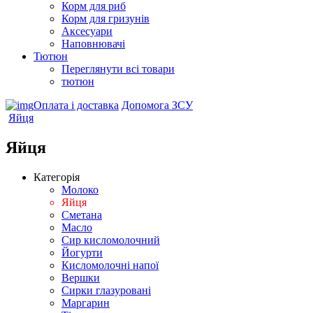
Корм для риб
Корм для гризунів
Аксесуари
Наповнювачі
Тютюн
Переглянути всі товари
тютюн
Оплата і доставка
Допомога ЗСУ
Яйця
Яйця
Категорія
Молоко
Яйця
Сметана
Масло
Сир кисломолочний
Йогурти
Кисломолочні напої
Вершки
Сирки глазуровані
Маргарин