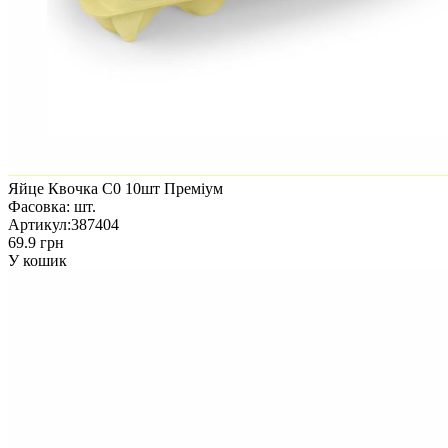
Яйце Квочка С0 10шт Преміум
Фасовка:
шт.
Артикул:
387404
69.9 грн
У кошик