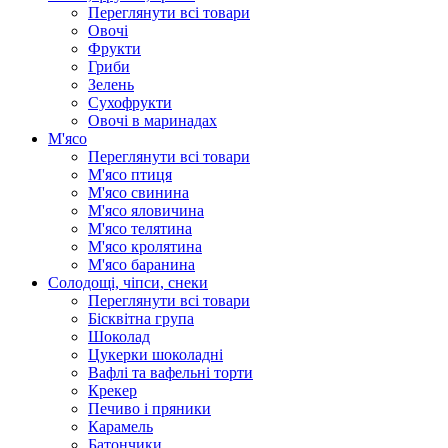
Переглянути всі товари
Овочі
Фрукти
Гриби
Зелень
Сухофрукти
Овочі в маринадах
М'ясо
Переглянути всі товари
М'ясо птиця
М'ясо свинина
М'ясо яловичина
М'ясо телятина
М'ясо кролятина
М'ясо баранина
Солодощі, чіпси, снеки
Переглянути всі товари
Бісквітна група
Шоколад
Цукерки шоколадні
Вафлі та вафельні торти
Крекер
Печиво і пряники
Карамель
Батончики