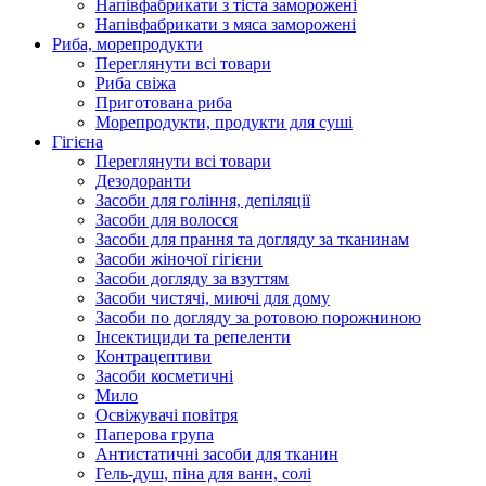
Напівфабрикати з тіста заморожені
Напівфабрикати з мяса заморожені
Риба, морепродукти
Переглянути всі товари
Риба свіжа
Приготована риба
Морепродукти, продукти для суші
Гігієна
Переглянути всі товари
Дезодоранти
Засоби для гоління, депіляції
Засоби для волосся
Засоби для прання та догляду за тканинам
Засоби жіночої гігієни
Засоби догляду за взуттям
Засоби чистячі, миючі для дому
Засоби по догляду за ротовою порожниною
Інсектициди та репеленти
Контрацептиви
Засоби косметичні
Мило
Освіжувачі повітря
Паперова група
Антистатичні засоби для тканин
Гель-душ, піна для ванн, солі