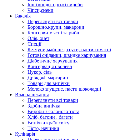
Інші кондитерські вироби
Чіпси,снеки
Бакалія
Переглянути всі товари
Борошно,крупи, макарони
Консерви м'ясні та рибні
Олія, оцет
Спеції
Кетчупи,майонез, соуси, пасти томатні
Готові сніданки, швидке харчування
Діабетичне харчування
Консервація овочева
Цукор, сіль
Дріжджі, маргарин
Товари для випічки
Молоко згущене, пасти шоколадні
Власна пекарня
Переглянути всі товари
Здобна випічка
Вироби з солоного тіста
Хліб, батони , багети
Випічка країн світу
Тісто, начинки
Кулінарія
Переглянути всі товари