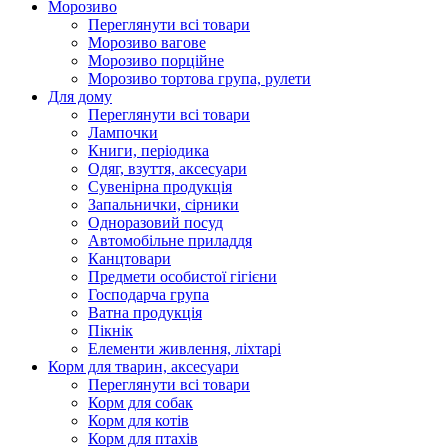
Морозиво
Переглянути всі товари
Морозиво вагове
Морозиво порційне
Морозиво тортова група, рулети
Для дому
Переглянути всі товари
Лампочки
Книги, періодика
Одяг, взуття, аксесуари
Сувенірна продукція
Запальнички, сірники
Одноразовий посуд
Автомобільне приладдя
Канцтовари
Предмети особистої гігієни
Господарча група
Ватна продукція
Пікнік
Елементи живлення, ліхтарі
Корм для тварин, аксесуари
Переглянути всі товари
Корм для собак
Корм для котів
Корм для птахів