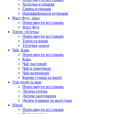
Холодна кулінарія
Гаряча кулінарія
Напівфабрикати кулінарія
Фаст Фуд , піца
Переглянути всі товари
Фаст Фуд
Торти, тістечка
Переглянути всі товари
Торти та коржі
Тістечка, кекси
Чай, Кава
Переглянути всі товари
Кава
Чай листовий
Чай в пакетиках
Чай розчинний
Кавові суміші та напої
Для дітей та мам
Переглянути всі товари
Дитяча гігієна
Дитяче харчування
Дитячі іграшки та аксесуари
Напої
Переглянути всі товари