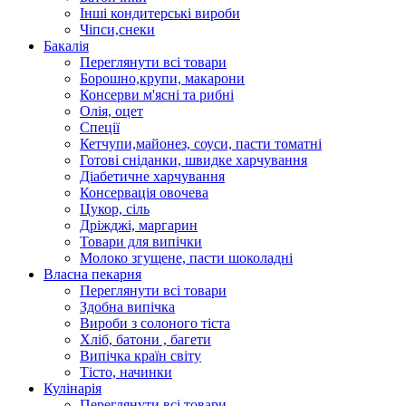
Інші кондитерські вироби
Чіпси,снеки
Бакалія
Переглянути всі товари
Борошно,крупи, макарони
Консерви м'ясні та рибні
Олія, оцет
Спеції
Кетчупи,майонез, соуси, пасти томатні
Готові сніданки, швидке харчування
Діабетичне харчування
Консервація овочева
Цукор, сіль
Дріжджі, маргарин
Товари для випічки
Молоко згущене, пасти шоколадні
Власна пекарня
Переглянути всі товари
Здобна випічка
Вироби з солоного тіста
Хліб, батони , багети
Випічка країн світу
Тісто, начинки
Кулінарія
Переглянути всі товари