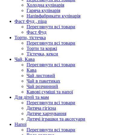
Холодна кулінарія
Гаряча кулінарія
Напівфабрикати кулінарія
Фаст Фуд , піца
Переглянути всі товари
Фаст Фуд
Торти, тістечка
Переглянути всі товари
Торти та коржі
Тістечка, кекси
Чай, Кава
Переглянути всі товари
Кава
Чай листовий
Чай в пакетиках
Чай розчинний
Кавові суміші та напої
Для дітей та мам
Переглянути всі товари
Дитяча гігієна
Дитяче харчування
Дитячі іграшки та аксесуари
Напої
Переглянути всі товари