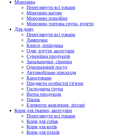
Морозиво
Переглянути всі товари
Морозиво вагове
Морозиво порційне
Морозиво тортова група, рулети
Для дому
Переглянути всі товари
Лампочки
Книги, періодика
Одяг, взуття, аксесуари
Сувенірна продукція
Запальнички, сірники
Одноразовий посуд
Автомобільне приладдя
Канцтовари
Предмети особистої гігієни
Господарча група
Ватна продукція
Пікнік
Елементи живлення, ліхтарі
Корм для тварин, аксесуари
Переглянути всі товари
Корм для собак
Корм для котів
Корм для птахів