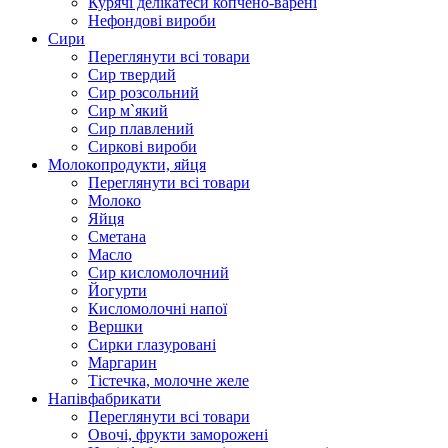
Курячі делікатеси копчено-варені
Нефондові вироби
Сири
Переглянути всі товари
Сир твердий
Сир розсольний
Сир м`який
Сир плавлений
Сиркові вироби
Молокопродукти, яйця
Переглянути всі товари
Молоко
Яйця
Сметана
Масло
Сир кисломолочний
Йогурти
Кисломолочні напої
Вершки
Сирки глазуровані
Маргарин
Тістечка, молочне желе
Напівфабрикати
Переглянути всі товари
Овочі, фрукти заморожені