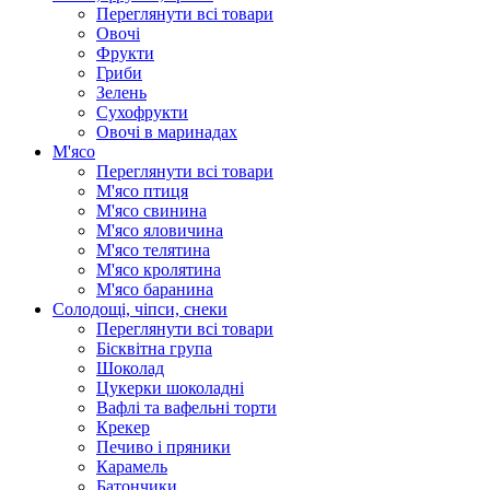
Переглянути всі товари
Овочі
Фрукти
Гриби
Зелень
Сухофрукти
Овочі в маринадах
М'ясо
Переглянути всі товари
М'ясо птиця
М'ясо свинина
М'ясо яловичина
М'ясо телятина
М'ясо кролятина
М'ясо баранина
Солодощі, чіпси, снеки
Переглянути всі товари
Бісквітна група
Шоколад
Цукерки шоколадні
Вафлі та вафельні торти
Крекер
Печиво і пряники
Карамель
Батончики