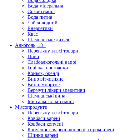
Вода солодка
Вода мінеральна
Сокові напої
Вода питна
Чай холодний
Енергетики
Квас
Шампанське дитяче
Алкоголь, 18+
Переглянути всі товари
Пиво
Слабоалкогольні напої
Горілка, настоянки
Коньяк, бренді
Вино вітчизняне
Вино імпортне
Вермути лікери аперитиви
Шампанські вина
Інші алкогольні напої
М'ясопродукти
Переглянути всі товари
Ковбаси варені
Ковбаси копчені
Копченості варено-копчені, сирокопчені
Шинки варені