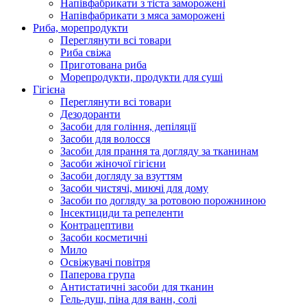
Напівфабрикати з тіста заморожені
Напівфабрикати з мяса заморожені
Риба, морепродукти
Переглянути всі товари
Риба свіжа
Приготована риба
Морепродукти, продукти для суші
Гігієна
Переглянути всі товари
Дезодоранти
Засоби для гоління, депіляції
Засоби для волосся
Засоби для прання та догляду за тканинам
Засоби жіночої гігієни
Засоби догляду за взуттям
Засоби чистячі, миючі для дому
Засоби по догляду за ротовою порожниною
Інсектициди та репеленти
Контрацептиви
Засоби косметичні
Мило
Освіжувачі повітря
Паперова група
Антистатичні засоби для тканин
Гель-душ, піна для ванн, солі