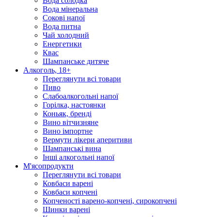
Вода солодка
Вода мінеральна
Сокові напої
Вода питна
Чай холодний
Енергетики
Квас
Шампанське дитяче
Алкоголь, 18+
Переглянути всі товари
Пиво
Слабоалкогольні напої
Горілка, настоянки
Коньяк, бренді
Вино вітчизняне
Вино імпортне
Вермути лікери аперитиви
Шампанські вина
Інші алкогольні напої
М'ясопродукти
Переглянути всі товари
Ковбаси варені
Ковбаси копчені
Копченості варено-копчені, сирокопчені
Шинки варені