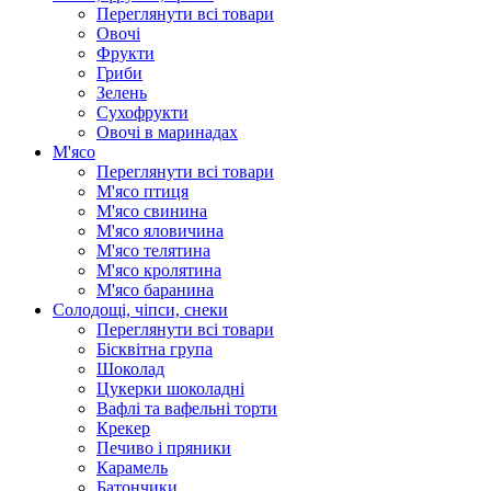
Переглянути всі товари
Овочі
Фрукти
Гриби
Зелень
Сухофрукти
Овочі в маринадах
М'ясо
Переглянути всі товари
М'ясо птиця
М'ясо свинина
М'ясо яловичина
М'ясо телятина
М'ясо кролятина
М'ясо баранина
Солодощі, чіпси, снеки
Переглянути всі товари
Бісквітна група
Шоколад
Цукерки шоколадні
Вафлі та вафельні торти
Крекер
Печиво і пряники
Карамель
Батончики