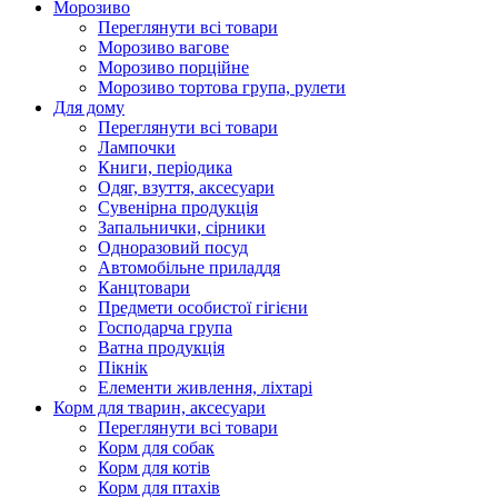
Морозиво
Переглянути всі товари
Морозиво вагове
Морозиво порційне
Морозиво тортова група, рулети
Для дому
Переглянути всі товари
Лампочки
Книги, періодика
Одяг, взуття, аксесуари
Сувенірна продукція
Запальнички, сірники
Одноразовий посуд
Автомобільне приладдя
Канцтовари
Предмети особистої гігієни
Господарча група
Ватна продукція
Пікнік
Елементи живлення, ліхтарі
Корм для тварин, аксесуари
Переглянути всі товари
Корм для собак
Корм для котів
Корм для птахів