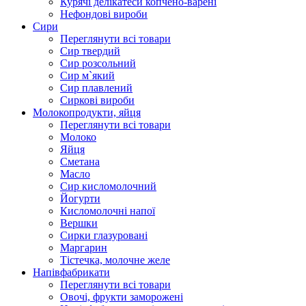
Курячі делікатеси копчено-варені
Нефондові вироби
Сири
Переглянути всі товари
Сир твердий
Сир розсольний
Сир м`який
Сир плавлений
Сиркові вироби
Молокопродукти, яйця
Переглянути всі товари
Молоко
Яйця
Сметана
Масло
Сир кисломолочний
Йогурти
Кисломолочні напої
Вершки
Сирки глазуровані
Маргарин
Тістечка, молочне желе
Напівфабрикати
Переглянути всі товари
Овочі, фрукти заморожені