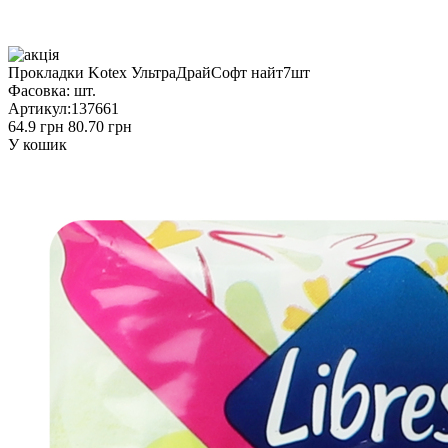
Прокладки Kotex УльтраДрайСофт найт7шт
Фасовка:
шт.
Артикул:
137661
64.9 грн
80.70 грн
У кошик