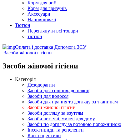
Корм для риб
Корм для гризунів
Аксесуари
Наповнювачі
Тютюн
Переглянути всі товари
тютюн
Оплата і доставка
Допомога ЗСУ
Засоби жіночої гігієни
Засоби жіночої гігієни
Категорія
Дезодоранти
Засоби для гоління, депіляції
Засоби для волосся
Засоби для прання та догляду за тканинам
Засоби жіночої гігієни
Засоби догляду за взуттям
Засоби чистячі, миючі для дому
Засоби по догляду за ротовою порожниною
Інсектициди та репеленти
Контрацептиви