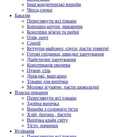
Інші кондитерські вироби
Чіпси,снеки
Бакалія
Переглянути всі товари
Борошно,крупи, макарони
Консерви м'ясні та рибні
Олія, оцет
Спеції
Кетчупи,майонез, соуси, пасти томатні
Готові сніданки, швидке харчування
Діабетичне харчування
Консервація овочева
Цукор, сіль
Дріжджі, маргарин
Товари для випічки
Молоко згущене, пасти шоколадні
Власна пекарня
Переглянути всі товари
Здобна випічка
Вироби з солоного тіста
Хліб, батони , багети
Випічка країн світу
Тісто, начинки
Кулінарія
Переглянути всі товари