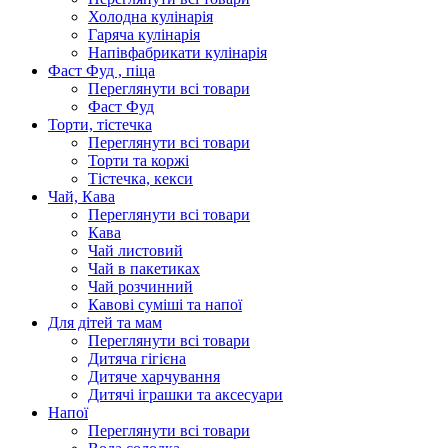
Холодна кулінарія
Гаряча кулінарія
Напівфабрикати кулінарія
Фаст Фуд , піца
Переглянути всі товари
Фаст Фуд
Торти, тістечка
Переглянути всі товари
Торти та коржі
Тістечка, кекси
Чай, Кава
Переглянути всі товари
Кава
Чай листовий
Чай в пакетиках
Чай розчинний
Кавові суміші та напої
Для дітей та мам
Переглянути всі товари
Дитяча гігієна
Дитяче харчування
Дитячі іграшки та аксесуари
Напої
Переглянути всі товари