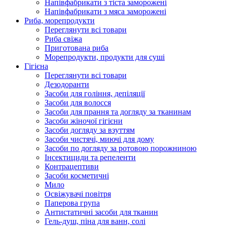
Напівфабрикати з тіста заморожені
Напівфабрикати з мяса заморожені
Риба, морепродукти
Переглянути всі товари
Риба свіжа
Приготована риба
Морепродукти, продукти для суші
Гігієна
Переглянути всі товари
Дезодоранти
Засоби для гоління, депіляції
Засоби для волосся
Засоби для прання та догляду за тканинам
Засоби жіночої гігієни
Засоби догляду за взуттям
Засоби чистячі, миючі для дому
Засоби по догляду за ротовою порожниною
Інсектициди та репеленти
Контрацептиви
Засоби косметичні
Мило
Освіжувачі повітря
Паперова група
Антистатичні засоби для тканин
Гель-душ, піна для ванн, солі