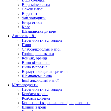
Вода солодка
Вода мінеральна
Сокові напої
Вода питна
Чай холодний
Енергетики
Квас
Шампанське дитяче
Алкоголь, 18+
Переглянути всі товари
Пиво
Слабоалкогольні напої
Горілка, настоянки
Коньяк, бренді
Вино вітчизняне
Вино імпортне
Вермути лікери аперитиви
Шампанські вина
Інші алкогольні напої
М'ясопродукти
Переглянути всі товари
Ковбаси варені
Ковбаси копчені
Копченості варено-копчені, сирокопчені
Шинки варені