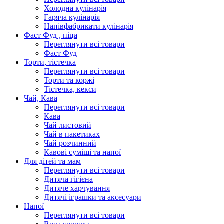
Холодна кулінарія
Гаряча кулінарія
Напівфабрикати кулінарія
Фаст Фуд , піца
Переглянути всі товари
Фаст Фуд
Торти, тістечка
Переглянути всі товари
Торти та коржі
Тістечка, кекси
Чай, Кава
Переглянути всі товари
Кава
Чай листовий
Чай в пакетиках
Чай розчинний
Кавові суміші та напої
Для дітей та мам
Переглянути всі товари
Дитяча гігієна
Дитяче харчування
Дитячі іграшки та аксесуари
Напої
Переглянути всі товари