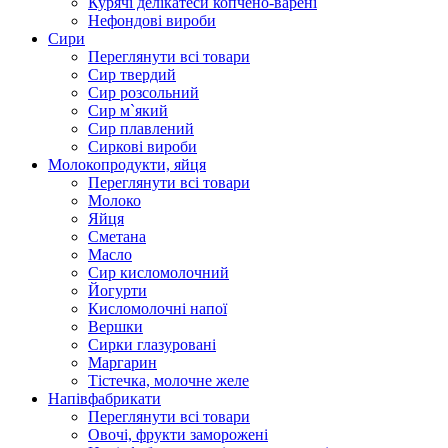
Курячі делікатеси копчено-варені
Нефондові вироби
Сири
Переглянути всі товари
Сир твердий
Сир розсольний
Сир м`який
Сир плавлений
Сиркові вироби
Молокопродукти, яйця
Переглянути всі товари
Молоко
Яйця
Сметана
Масло
Сир кисломолочний
Йогурти
Кисломолочні напої
Вершки
Сирки глазуровані
Маргарин
Тістечка, молочне желе
Напівфабрикати
Переглянути всі товари
Овочі, фрукти заморожені