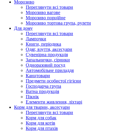
Морозиво
Переглянути всі товари
Морозиво вагове
Морозиво порційне
Морозиво тортова група, рулети
Для дому
Переглянути всі товари
Лампочки
Книги, періодика
Одяг, взуття, аксесуари
Сувенірна продукція
Запальнички, сірники
Одноразовий посуд
Автомобільне приладдя
Канцтовари
Предмети особистої гігієни
Господарча група
Ватна продукція
Пікнік
Елементи живлення, ліхтарі
Корм для тварин, аксесуари
Переглянути всі товари
Корм для собак
Корм для котів
Корм для птахів