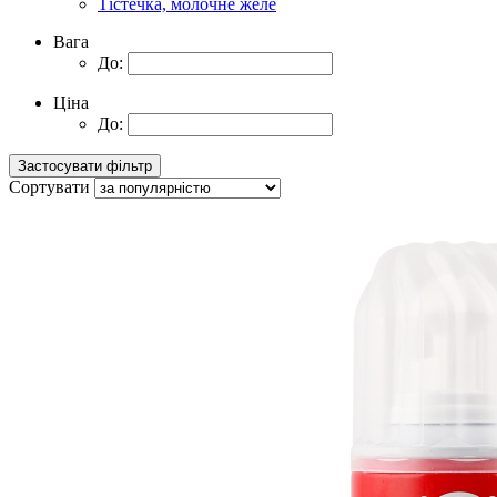
Тістечка, молочне желе
Вага
До:
Ціна
До:
Сортувати