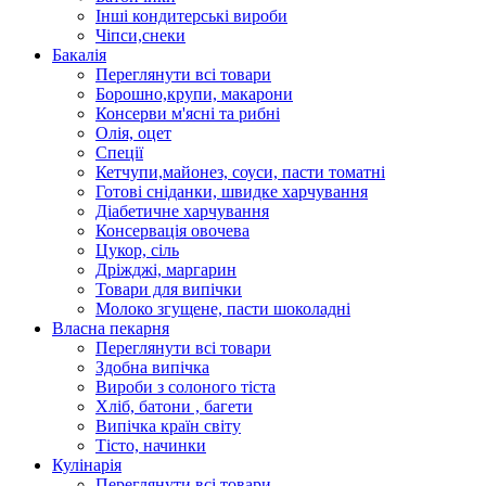
Інші кондитерські вироби
Чіпси,снеки
Бакалія
Переглянути всі товари
Борошно,крупи, макарони
Консерви м'ясні та рибні
Олія, оцет
Спеції
Кетчупи,майонез, соуси, пасти томатні
Готові сніданки, швидке харчування
Діабетичне харчування
Консервація овочева
Цукор, сіль
Дріжджі, маргарин
Товари для випічки
Молоко згущене, пасти шоколадні
Власна пекарня
Переглянути всі товари
Здобна випічка
Вироби з солоного тіста
Хліб, батони , багети
Випічка країн світу
Тісто, начинки
Кулінарія
Переглянути всі товари