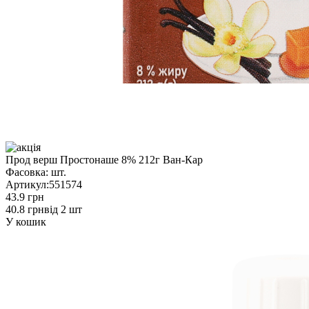
Прод верш Простонаше 8% 212г Ван-Кар
Фасовка:
шт.
Артикул:
551574
43.9 грн
40.8 грн
від 2 шт
У кошик