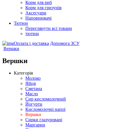
Корм для риб
Корм для гризунів
Аксесуари
Наповнювачі
Тютюн
Переглянути всі товари
тютюн
Оплата і доставка
Допомога ЗСУ
Вершки
Вершки
Категорія
Молоко
Яйця
Сметана
Масло
Сир кисломолочний
Йогурти
Кисломолочні напої
Вершки
Сирки глазуровані
Маргарин