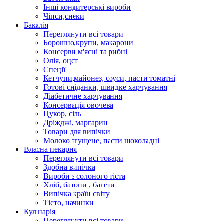
Інші кондитерські вироби
Чіпси,снеки
Бакалія
Переглянути всі товари
Борошно,крупи, макарони
Консерви м'ясні та рибні
Олія, оцет
Спеції
Кетчупи,майонез, соуси, пасти томатні
Готові сніданки, швидке харчування
Діабетичне харчування
Консервація овочева
Цукор, сіль
Дріжджі, маргарин
Товари для випічки
Молоко згущене, пасти шоколадні
Власна пекарня
Переглянути всі товари
Здобна випічка
Вироби з солоного тіста
Хліб, батони , багети
Випічка країн світу
Тісто, начинки
Кулінарія
Переглянути всі товари