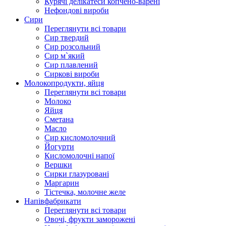
Курячі делікатеси копчено-варені
Нефондові вироби
Сири
Переглянути всі товари
Сир твердий
Сир розсольний
Сир м`який
Сир плавлений
Сиркові вироби
Молокопродукти, яйця
Переглянути всі товари
Молоко
Яйця
Сметана
Масло
Сир кисломолочний
Йогурти
Кисломолочні напої
Вершки
Сирки глазуровані
Маргарин
Тістечка, молочне желе
Напівфабрикати
Переглянути всі товари
Овочі, фрукти заморожені