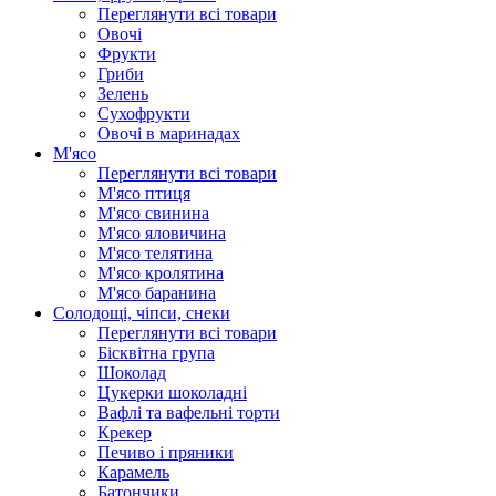
Переглянути всі товари
Овочі
Фрукти
Гриби
Зелень
Сухофрукти
Овочі в маринадах
М'ясо
Переглянути всі товари
М'ясо птиця
М'ясо свинина
М'ясо яловичина
М'ясо телятина
М'ясо кролятина
М'ясо баранина
Солодощі, чіпси, снеки
Переглянути всі товари
Бісквітна група
Шоколад
Цукерки шоколадні
Вафлі та вафельні торти
Крекер
Печиво і пряники
Карамель
Батончики