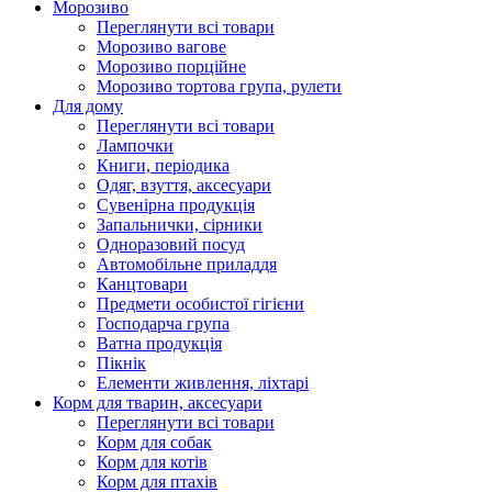
Морозиво
Переглянути всі товари
Морозиво вагове
Морозиво порційне
Морозиво тортова група, рулети
Для дому
Переглянути всі товари
Лампочки
Книги, періодика
Одяг, взуття, аксесуари
Сувенірна продукція
Запальнички, сірники
Одноразовий посуд
Автомобільне приладдя
Канцтовари
Предмети особистої гігієни
Господарча група
Ватна продукція
Пікнік
Елементи живлення, ліхтарі
Корм для тварин, аксесуари
Переглянути всі товари
Корм для собак
Корм для котів
Корм для птахів