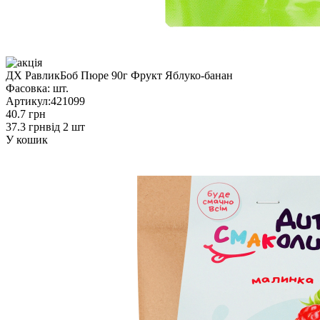
ДХ РавликБоб Пюре 90г Фрукт Яблуко-банан
Фасовка:
шт.
Артикул:
421099
40.7 грн
37.3 грн
від 2 шт
У кошик