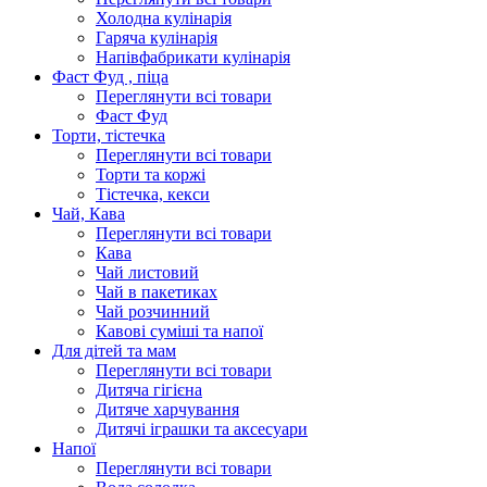
Холодна кулінарія
Гаряча кулінарія
Напівфабрикати кулінарія
Фаст Фуд , піца
Переглянути всі товари
Фаст Фуд
Торти, тістечка
Переглянути всі товари
Торти та коржі
Тістечка, кекси
Чай, Кава
Переглянути всі товари
Кава
Чай листовий
Чай в пакетиках
Чай розчинний
Кавові суміші та напої
Для дітей та мам
Переглянути всі товари
Дитяча гігієна
Дитяче харчування
Дитячі іграшки та аксесуари
Напої
Переглянути всі товари