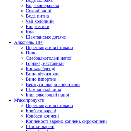
Вода солодка
Вода мінеральна
Сокові напої
Вода питна
Чай холодний
Енергетики
Квас
Шампанське дитяче
Алкоголь, 18+
Переглянути всі товари
Пиво
Слабоалкогольні напої
Горілка, настоянки
Коньяк, бренді
Вино вітчизняне
Вино імпортне
Вермути лікери аперитиви
Шампанські вина
Інші алкогольні напої
М'ясопродукти
Переглянути всі товари
Ковбаси варені
Ковбаси копчені
Копченості варено-копчені, сирокопчені
Шинки варені