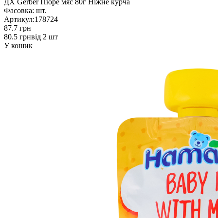
ДХ Gerber Пюре мяс 80г Ніжне курча
Фасовка:
шт.
Артикул:
178724
87.7 грн
80.5 грн
від 2 шт
У кошик