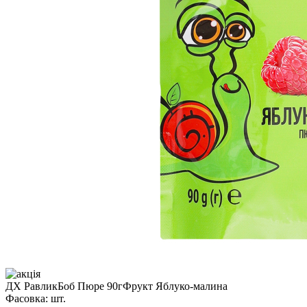
ДХ РавликБоб Пюре 90гФрукт Яблуко-малина
Фасовка:
шт.