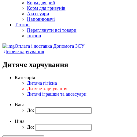
Корм для риб
Корм для гризунів
Аксесуари
Наповнювачі
Тютюн
Переглянути всі товари
тютюн
Оплата і доставка
Допомога ЗСУ
Дитяче харчування
Дитяче харчування
Категорія
Дитяча гігієна
Дитяче харчування
Дитячі іграшки та аксесуари
Вага
До:
Ціна
До: