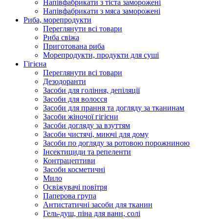
Напівфабрикати з тіста заморожені
Напівфабрикати з мяса заморожені
Риба, морепродукти
Переглянути всі товари
Риба свіжа
Приготована риба
Морепродукти, продукти для суші
Гігієна
Переглянути всі товари
Дезодоранти
Засоби для гоління, депіляції
Засоби для волосся
Засоби для прання та догляду за тканинам
Засоби жіночої гігієни
Засоби догляду за взуттям
Засоби чистячі, миючі для дому
Засоби по догляду за ротовою порожниною
Інсектициди та репеленти
Контрацептиви
Засоби косметичні
Мило
Освіжувачі повітря
Паперова група
Антистатичні засоби для тканин
Гель-душ, піна для ванн, солі