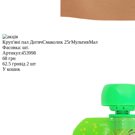
Круп'яні пал ДитячСмаколик 25гМультивМал
Фасовка:
шт.
Артикул:
453998
68 грн
62.5 грн
від 2 шт
У кошик