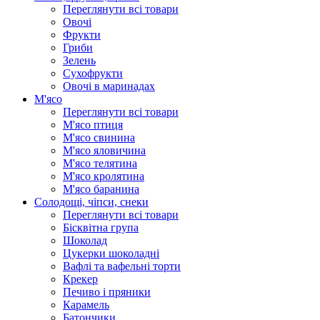
Переглянути всі товари
Овочі
Фрукти
Гриби
Зелень
Сухофрукти
Овочі в маринадах
М'ясо
Переглянути всі товари
М'ясо птиця
М'ясо свинина
М'ясо яловичина
М'ясо телятина
М'ясо кролятина
М'ясо баранина
Солодощі, чіпси, снеки
Переглянути всі товари
Бісквітна група
Шоколад
Цукерки шоколадні
Вафлі та вафельні торти
Крекер
Печиво і пряники
Карамель
Батончики