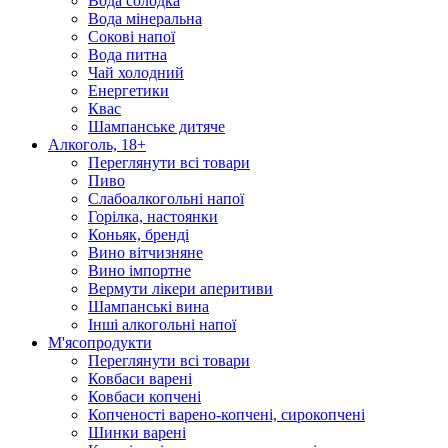
Вода солодка
Вода мінеральна
Сокові напої
Вода питна
Чай холодний
Енергетики
Квас
Шампанське дитяче
Алкоголь, 18+
Переглянути всі товари
Пиво
Слабоалкогольні напої
Горілка, настоянки
Коньяк, бренді
Вино вітчизняне
Вино імпортне
Вермути лікери аперитиви
Шампанські вина
Інші алкогольні напої
М'ясопродукти
Переглянути всі товари
Ковбаси варені
Ковбаси копчені
Копченості варено-копчені, сирокопчені
Шинки варені