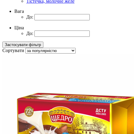
Тістечка, молочне желе
Вага
До:
Ціна
До:
Сортувати