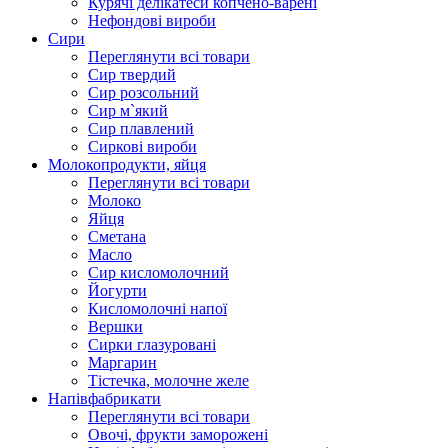
Курячі делікатеси копчено-варені
Нефондові вироби
Сири
Переглянути всі товари
Сир твердий
Сир розсольний
Сир м`який
Сир плавлений
Сиркові вироби
Молокопродукти, яйця
Переглянути всі товари
Молоко
Яйця
Сметана
Масло
Сир кисломолочний
Йогурти
Кисломолочні напої
Вершки
Сирки глазуровані
Маргарин
Тістечка, молочне желе
Напівфабрикати
Переглянути всі товари
Овочі, фрукти заморожені