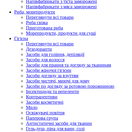
Напівфабрикати з тіста заморожені
Напівфабрикати з мяса заморожені
Риба, морепродукти
Переглянути всі товари
Риба свіжа
Приготована риба
Морепродукти, продукти для суші
Гігієна
Переглянути всі товари
Дезодоранти
Засоби для гоління, депіляції
Засоби для волосся
Засоби для прання та догляду за тканинам
Засоби жіночої гігієни
Засоби догляду за взуттям
Засоби чистячі, миючі для дому
Засоби по догляду за ротовою порожниною
Інсектициди та репеленти
Контрацептиви
Засоби косметичні
Мило
Освіжувачі повітря
Паперова група
Антистатичні засоби для тканин
Гель-душ, піна для ванн, солі