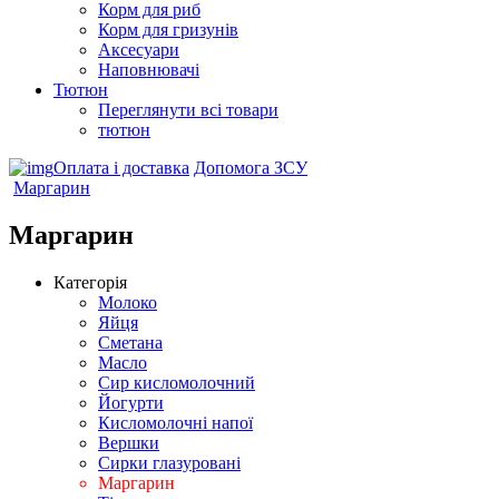
Корм для риб
Корм для гризунів
Аксесуари
Наповнювачі
Тютюн
Переглянути всі товари
тютюн
Оплата і доставка
Допомога ЗСУ
Маргарин
Маргарин
Категорія
Молоко
Яйця
Сметана
Масло
Сир кисломолочний
Йогурти
Кисломолочні напої
Вершки
Сирки глазуровані
Маргарин