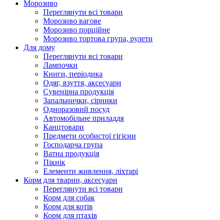
Морозиво
Переглянути всі товари
Морозиво вагове
Морозиво порційне
Морозиво тортова група, рулети
Для дому
Переглянути всі товари
Лампочки
Книги, періодика
Одяг, взуття, аксесуари
Сувенірна продукція
Запальнички, сірники
Одноразовий посуд
Автомобільне приладдя
Канцтовари
Предмети особистої гігієни
Господарча група
Ватна продукція
Пікнік
Елементи живлення, ліхтарі
Корм для тварин, аксесуари
Переглянути всі товари
Корм для собак
Корм для котів
Корм для птахів