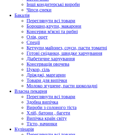
Інші кондитерські вироби
Чіпси,снеки
Бакалія
Переглянути всі товари
Борошно,крупи, макарони
Консерви м'ясні та рибні
Олія, оцет
Спеції
Кетчупи,майонез, соуси, пасти томатні
Готові сніданки, швидке харчування
Діабетичне харчування
Консервація овочева
Цукор, сіль
Дріжджі, маргарин
Товари для випічки
Молоко згущене, пасти шоколадні
Власна пекарня
Переглянути всі товари
Здобна випічка
Вироби з солоного тіста
Хліб, батони , багети
Випічка країн світу
Тісто, начинки
Кулінарія
Переглянути всі товари