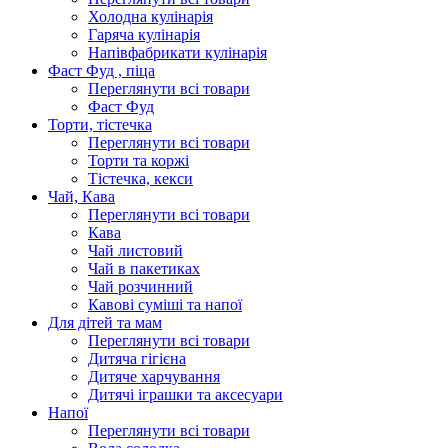
Холодна кулінарія
Гаряча кулінарія
Напівфабрикати кулінарія
Фаст Фуд , піца
Переглянути всі товари
Фаст Фуд
Торти, тістечка
Переглянути всі товари
Торти та коржі
Тістечка, кекси
Чай, Кава
Переглянути всі товари
Кава
Чай листовий
Чай в пакетиках
Чай розчинний
Кавові суміші та напої
Для дітей та мам
Переглянути всі товари
Дитяча гігієна
Дитяче харчування
Дитячі іграшки та аксесуари
Напої
Переглянути всі товари