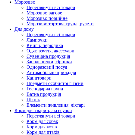
Морозиво
Переглянути всі товари
Морозиво вагове
Морозиво порційне
Морозиво тортова група, рулети
Для дому
Переглянути всі товари
Лампочки
Книги, періодика
Одяг, взуття, аксесуари
Сувенірна продукція
Запальнички, сірники
Одноразовий посуд
Автомобільне приладдя
Канцтовари
Предмети особистої гігієни
Господарча група
Ватна продукція
Пікнік
Елементи живлення, ліхтарі
Корм для тварин, аксесуари
Переглянути всі товари
Корм для собак
Корм для котів
Корм для птахів