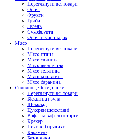
Переглянути всі товари
Овочі
Фрукти
Гриби
Зелень
Сухофрукти
Овочі в маринадах
М'ясо
Переглянути всі товари
М'ясо птиця
М'ясо свинина
М'ясо яловичина
М'ясо телятина
М'ясо кролятина
М'ясо баранина
Солодощі, чіпси, снеки
Переглянути всі товари
Бісквітна група
Шоколад
Цукерки шоколадні
Вафлі та вафельні торти
Крекер
Печиво і пряники
Карамель
Батончики