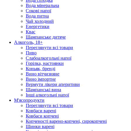
Вода солодка
Вода мінеральна
Сокові напої
Вода питна
Чай холодний
Енергетики
Квас
Шампанське дитяче
Алкоголь, 18+
Переглянути всі товари
Пиво
Слабоалкогольні напої
Горілка, настоянки
Коньяк, бренді
Вино вітчизняне
Вино імпортне
Вермути лікери аперитиви
Шампанські вина
Інші алкогольні напої
М'ясопродукти
Переглянути всі товари
Ковбаси варені
Ковбаси копчені
Копченості варено-копчені, сирокопчені
Шинки варені