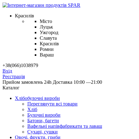
Красилів
Місто
Луцьк
Ужгород
Славута
Красилів
Ромни
Вараш
+38(066)1038979
Вхід
Реєстрація
Прийом замовлень 24h
Доставка 10:00 —21:00
Каталог
Хлібобулочні вироби
Переглянути всі товари
Хліб
Булочні вироби
Батони, багети
Вафельні напівфабрикати та лаваш
Сухарі, сушки
Овочі, фрукти, гриби