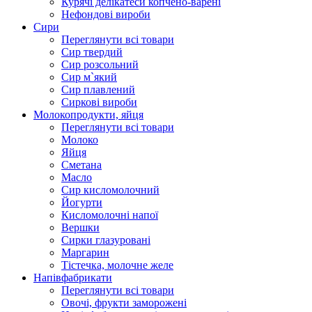
Курячі делікатеси копчено-варені
Нефондові вироби
Сири
Переглянути всі товари
Сир твердий
Сир розсольний
Сир м`який
Сир плавлений
Сиркові вироби
Молокопродукти, яйця
Переглянути всі товари
Молоко
Яйця
Сметана
Масло
Сир кисломолочний
Йогурти
Кисломолочні напої
Вершки
Сирки глазуровані
Маргарин
Тістечка, молочне желе
Напівфабрикати
Переглянути всі товари
Овочі, фрукти заморожені