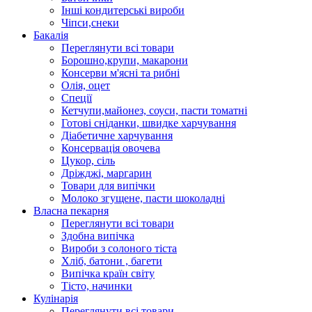
Інші кондитерські вироби
Чіпси,снеки
Бакалія
Переглянути всі товари
Борошно,крупи, макарони
Консерви м'ясні та рибні
Олія, оцет
Спеції
Кетчупи,майонез, соуси, пасти томатні
Готові сніданки, швидке харчування
Діабетичне харчування
Консервація овочева
Цукор, сіль
Дріжджі, маргарин
Товари для випічки
Молоко згущене, пасти шоколадні
Власна пекарня
Переглянути всі товари
Здобна випічка
Вироби з солоного тіста
Хліб, батони , багети
Випічка країн світу
Тісто, начинки
Кулінарія
Переглянути всі товари