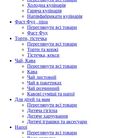
Холодна кулінарія
Гаряча кулінарія
Напівфабрикати кулінарія
Фаст Фуд , піца
Переглянути всі товари
Фаст Фуд
Торти, тістечка
Переглянути всі товари
Торти та коржі
Тістечка, кекси
Чай, Кава
Переглянути всі товари
Кава
Чай листовий
Чай в пакетиках
Чай розчинний
Кавові суміші та напої
Для дітей та мам
Переглянути всі товари
Дитяча гігієна
Дитяче харчування
Дитячі іграшки та аксесуари
Напої
Переглянути всі товари