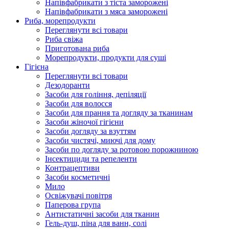
Напівфабрикати з тіста заморожені
Напівфабрикати з мяса заморожені
Риба, морепродукти
Переглянути всі товари
Риба свіжа
Приготована риба
Морепродукти, продукти для суші
Гігієна
Переглянути всі товари
Дезодоранти
Засоби для гоління, депіляції
Засоби для волосся
Засоби для прання та догляду за тканинам
Засоби жіночої гігієни
Засоби догляду за взуттям
Засоби чистячі, миючі для дому
Засоби по догляду за ротовою порожниною
Інсектициди та репеленти
Контрацептиви
Засоби косметичні
Мило
Освіжувачі повітря
Паперова група
Антистатичні засоби для тканин
Гель-душ, піна для ванн, солі