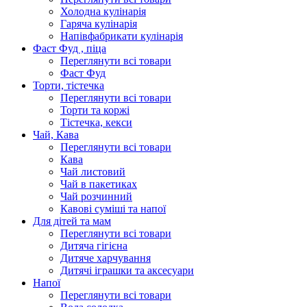
Холодна кулінарія
Гаряча кулінарія
Напівфабрикати кулінарія
Фаст Фуд , піца
Переглянути всі товари
Фаст Фуд
Торти, тістечка
Переглянути всі товари
Торти та коржі
Тістечка, кекси
Чай, Кава
Переглянути всі товари
Кава
Чай листовий
Чай в пакетиках
Чай розчинний
Кавові суміші та напої
Для дітей та мам
Переглянути всі товари
Дитяча гігієна
Дитяче харчування
Дитячі іграшки та аксесуари
Напої
Переглянути всі товари