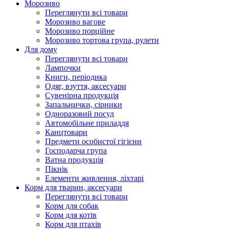
Морозиво
Переглянути всі товари
Морозиво вагове
Морозиво порційне
Морозиво тортова група, рулети
Для дому
Переглянути всі товари
Лампочки
Книги, періодика
Одяг, взуття, аксесуари
Сувенірна продукція
Запальнички, сірники
Одноразовий посуд
Автомобільне приладдя
Канцтовари
Предмети особистої гігієни
Господарча група
Ватна продукція
Пікнік
Елементи живлення, ліхтарі
Корм для тварин, аксесуари
Переглянути всі товари
Корм для собак
Корм для котів
Корм для птахів