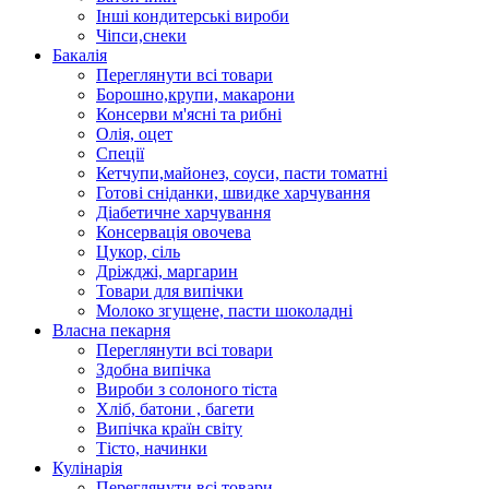
Інші кондитерські вироби
Чіпси,снеки
Бакалія
Переглянути всі товари
Борошно,крупи, макарони
Консерви м'ясні та рибні
Олія, оцет
Спеції
Кетчупи,майонез, соуси, пасти томатні
Готові сніданки, швидке харчування
Діабетичне харчування
Консервація овочева
Цукор, сіль
Дріжджі, маргарин
Товари для випічки
Молоко згущене, пасти шоколадні
Власна пекарня
Переглянути всі товари
Здобна випічка
Вироби з солоного тіста
Хліб, батони , багети
Випічка країн світу
Тісто, начинки
Кулінарія
Переглянути всі товари