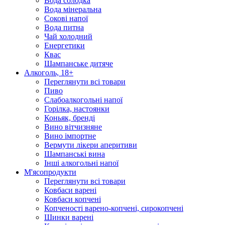
Вода солодка
Вода мінеральна
Сокові напої
Вода питна
Чай холодний
Енергетики
Квас
Шампанське дитяче
Алкоголь, 18+
Переглянути всі товари
Пиво
Слабоалкогольні напої
Горілка, настоянки
Коньяк, бренді
Вино вітчизняне
Вино імпортне
Вермути лікери аперитиви
Шампанські вина
Інші алкогольні напої
М'ясопродукти
Переглянути всі товари
Ковбаси варені
Ковбаси копчені
Копченості варено-копчені, сирокопчені
Шинки варені