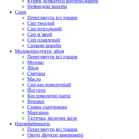
Курячі делікатеси копчено-варені
Нефондові вироби
Сири
Переглянути всі товари
Сир твердий
Сир розсольний
Сир м`який
Сир плавлений
Сиркові вироби
Молокопродукти, яйця
Переглянути всі товари
Молоко
Яйця
Сметана
Масло
Сир кисломолочний
Йогурти
Кисломолочні напої
Вершки
Сирки глазуровані
Маргарин
Тістечка, молочне желе
Напівфабрикати
Переглянути всі товари
Овочі, фрукти заморожені