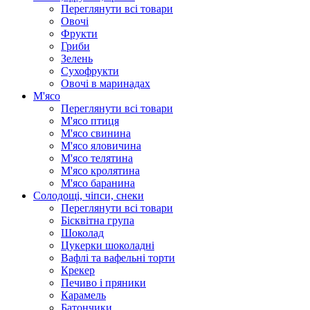
Переглянути всі товари
Овочі
Фрукти
Гриби
Зелень
Сухофрукти
Овочі в маринадах
М'ясо
Переглянути всі товари
М'ясо птиця
М'ясо свинина
М'ясо яловичина
М'ясо телятина
М'ясо кролятина
М'ясо баранина
Солодощі, чіпси, снеки
Переглянути всі товари
Бісквітна група
Шоколад
Цукерки шоколадні
Вафлі та вафельні торти
Крекер
Печиво і пряники
Карамель
Батончики