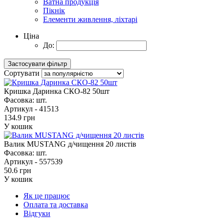
Ватна продукція
Пікнік
Елементи живлення, ліхтарі
Ціна
До:
Сортувати
Кришка Даринка СКО-82 50шт
Фасовка:
шт.
Артикул -
41513
134.9 грн
У кошик
Валик MUSTANG д/чищення 20 листів
Фасовка:
шт.
Артикул -
557539
50.6 грн
У кошик
Як це працює
Оплата та доставка
Відгуки