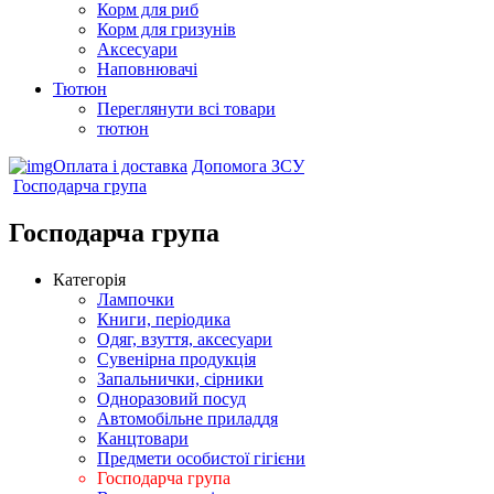
Корм для риб
Корм для гризунів
Аксесуари
Наповнювачі
Тютюн
Переглянути всі товари
тютюн
Оплата і доставка
Допомога ЗСУ
Господарча група
Господарча група
Категорія
Лампочки
Книги, періодика
Одяг, взуття, аксесуари
Сувенірна продукція
Запальнички, сірники
Одноразовий посуд
Автомобільне приладдя
Канцтовари
Предмети особистої гігієни
Господарча група