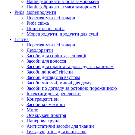
Напівфабрикати з тіста заморожені
Напівфабрикати з мяса заморожені
Риба, морепродукти
Переглянути всі товари
Риба свіжа
Приготована риба
Морепродукти, продукти для суші
Гігієна
Переглянути всі товари
Дезодоранти
Засоби для гоління, депіляції
Засоби для волосся
Засоби для прання та догляду за тканинам
Засоби жіночої гігієни
Засоби догляду за взуттям
Засоби чистячі, миючі для дому
Засоби по догляду за ротовою порожниною
Інсектициди та репеленти
Контрацептиви
Засоби косметичні
Мило
Освіжувачі повітря
Паперова група
Антистатичні засоби для тканин
Гель-душ, піна для ванн, солі