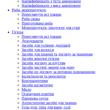
Напівфабрикати з тіста заморожені
Напівфабрикати з мяса заморожені
Риба, морепродукти
Переглянути всі товари
Риба свіжа
Приготована риба
Морепродукти, продукти для суші
Гігієна
Переглянути всі товари
Дезодоранти
Засоби для гоління, депіляції
Засоби для волосся
Засоби для прання та догляду за тканинам
Засоби жіночої гігієни
Засоби догляду за взуттям
Засоби чистячі, миючі для дому
Засоби по догляду за ротовою порожниною
Інсектициди та репеленти
Контрацептиви
Засоби косметичні
Мило
Освіжувачі повітря
Паперова група
Антистатичні засоби для тканин
Гель-душ, піна для ванн, солі