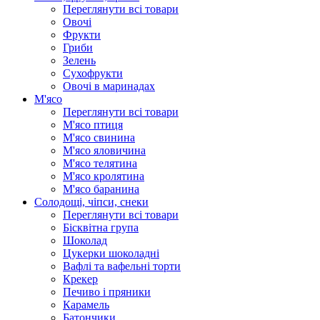
Переглянути всі товари
Овочі
Фрукти
Гриби
Зелень
Сухофрукти
Овочі в маринадах
М'ясо
Переглянути всі товари
М'ясо птиця
М'ясо свинина
М'ясо яловичина
М'ясо телятина
М'ясо кролятина
М'ясо баранина
Солодощі, чіпси, снеки
Переглянути всі товари
Бісквітна група
Шоколад
Цукерки шоколадні
Вафлі та вафельні торти
Крекер
Печиво і пряники
Карамель
Батончики