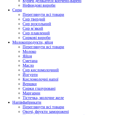
Курячі делікатеси копчено-варені
Нефондові вироби
Сири
Переглянути всі товари
Сир твердий
Сир розсольний
Сир м`який
Сир плавлений
Сиркові вироби
Молокопродукти, яйця
Переглянути всі товари
Молоко
Яйця
Сметана
Масло
Сир кисломолочний
Йогурти
Кисломолочні напої
Вершки
Сирки глазуровані
Маргарин
Тістечка, молочне желе
Напівфабрикати
Переглянути всі товари
Овочі, фрукти заморожені