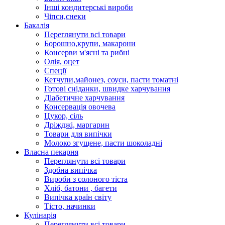
Інші кондитерські вироби
Чіпси,снеки
Бакалія
Переглянути всі товари
Борошно,крупи, макарони
Консерви м'ясні та рибні
Олія, оцет
Спеції
Кетчупи,майонез, соуси, пасти томатні
Готові сніданки, швидке харчування
Діабетичне харчування
Консервація овочева
Цукор, сіль
Дріжджі, маргарин
Товари для випічки
Молоко згущене, пасти шоколадні
Власна пекарня
Переглянути всі товари
Здобна випічка
Вироби з солоного тіста
Хліб, батони , багети
Випічка країн світу
Тісто, начинки
Кулінарія
Переглянути всі товари