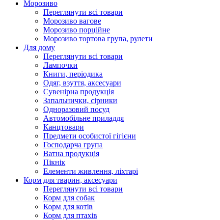
Морозиво
Переглянути всі товари
Морозиво вагове
Морозиво порційне
Морозиво тортова група, рулети
Для дому
Переглянути всі товари
Лампочки
Книги, періодика
Одяг, взуття, аксесуари
Сувенірна продукція
Запальнички, сірники
Одноразовий посуд
Автомобільне приладдя
Канцтовари
Предмети особистої гігієни
Господарча група
Ватна продукція
Пікнік
Елементи живлення, ліхтарі
Корм для тварин, аксесуари
Переглянути всі товари
Корм для собак
Корм для котів
Корм для птахів