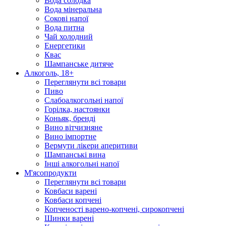
Вода солодка
Вода мінеральна
Сокові напої
Вода питна
Чай холодний
Енергетики
Квас
Шампанське дитяче
Алкоголь, 18+
Переглянути всі товари
Пиво
Слабоалкогольні напої
Горілка, настоянки
Коньяк, бренді
Вино вітчизняне
Вино імпортне
Вермути лікери аперитиви
Шампанські вина
Інші алкогольні напої
М'ясопродукти
Переглянути всі товари
Ковбаси варені
Ковбаси копчені
Копченості варено-копчені, сирокопчені
Шинки варені