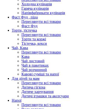
Холодна кулінарія
Гаряча кулінарія
Напівфабрикати кулінарія
Фаст Фуд , піца
Переглянути всі товари
Фаст Фуд
Торти, тістечка
Переглянути всі товари
Торти та коржі
Тістечка, кекси
Чай, Кава
Переглянути всі товари
Кава
Чай листовий
Чай в пакетиках
Чай розчинний
Кавові суміші та напої
Для дітей та мам
Переглянути всі товари
Дитяча гігієна
Дитяче харчування
Дитячі іграшки та аксесуари
Напої
Переглянути всі товари