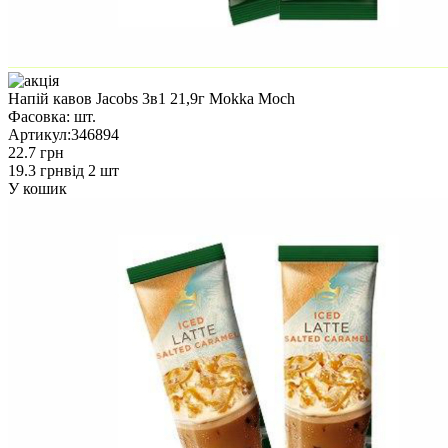
Напій кавов Jacobs 3в1 21,9г Mokka Moch
Фасовка:
шт.
Артикул:
346894
22.7 грн
19.3 грн
від 2 шт
У кошик