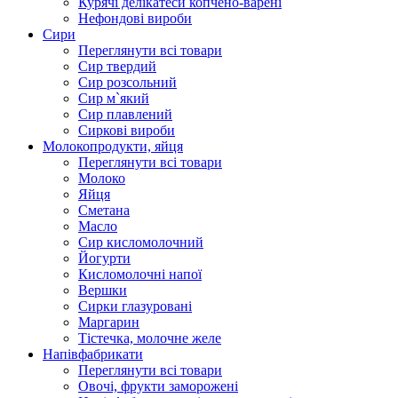
Курячі делікатеси копчено-варені
Нефондові вироби
Сири
Переглянути всі товари
Сир твердий
Сир розсольний
Сир м`який
Сир плавлений
Сиркові вироби
Молокопродукти, яйця
Переглянути всі товари
Молоко
Яйця
Сметана
Масло
Сир кисломолочний
Йогурти
Кисломолочні напої
Вершки
Сирки глазуровані
Маргарин
Тістечка, молочне желе
Напівфабрикати
Переглянути всі товари
Овочі, фрукти заморожені