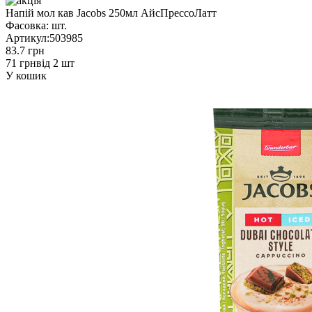
Напій мол кав Jacobs 250мл АйсПрессоЛатт
Фасовка:
шт.
Артикул:
503985
83.7 грн
71 грн
від 2 шт
У кошик