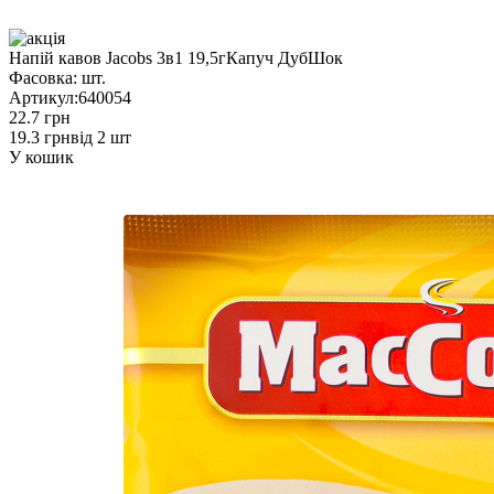
Напій кавов Jacobs 3в1 19,5гКапуч ДубШок
Фасовка:
шт.
Артикул:
640054
22.7 грн
19.3 грн
від 2 шт
У кошик