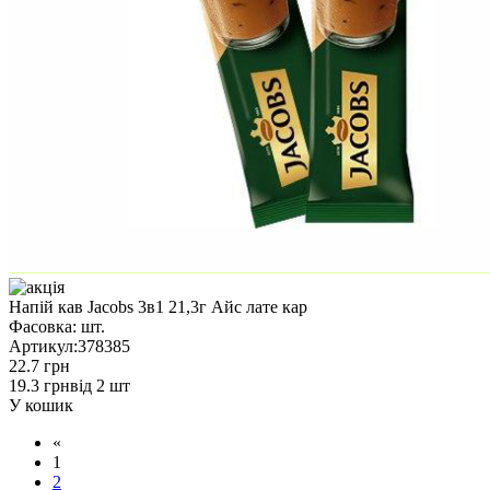
Напій кав Jacobs 3в1 21,3г Айс лате кар
Фасовка:
шт.
Артикул:
378385
22.7 грн
19.3 грн
від 2 шт
У кошик
«
1
2