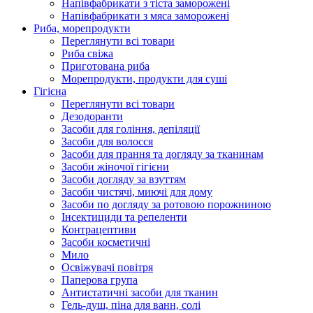
Напівфабрикати з тіста заморожені
Напівфабрикати з мяса заморожені
Риба, морепродукти
Переглянути всі товари
Риба свіжа
Приготована риба
Морепродукти, продукти для суші
Гігієна
Переглянути всі товари
Дезодоранти
Засоби для гоління, депіляції
Засоби для волосся
Засоби для прання та догляду за тканинам
Засоби жіночої гігієни
Засоби догляду за взуттям
Засоби чистячі, миючі для дому
Засоби по догляду за ротовою порожниною
Інсектициди та репеленти
Контрацептиви
Засоби косметичні
Мило
Освіжувачі повітря
Паперова група
Антистатичні засоби для тканин
Гель-душ, піна для ванн, солі