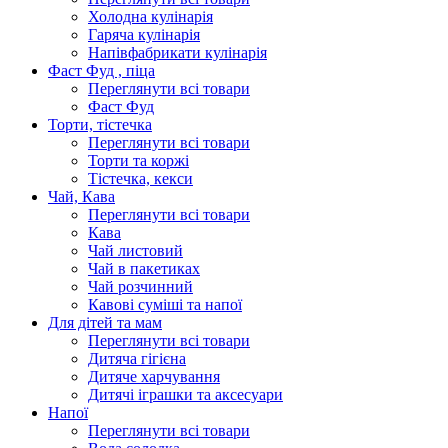
Холодна кулінарія
Гаряча кулінарія
Напівфабрикати кулінарія
Фаст Фуд , піца
Переглянути всі товари
Фаст Фуд
Торти, тістечка
Переглянути всі товари
Торти та коржі
Тістечка, кекси
Чай, Кава
Переглянути всі товари
Кава
Чай листовий
Чай в пакетиках
Чай розчинний
Кавові суміші та напої
Для дітей та мам
Переглянути всі товари
Дитяча гігієна
Дитяче харчування
Дитячі іграшки та аксесуари
Напої
Переглянути всі товари