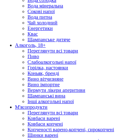
Вода солодка
Вода мінеральна
Сокові напої
Вода питна
Чай холодний
Енергетики
Квас
Шампанське дитяче
Алкоголь, 18+
Переглянути всі товари
Пиво
Слабоалкогольні напої
Горілка, настоянки
Коньяк, бренді
Вино вітчизняне
Вино імпортне
Вермути лікери аперитиви
Шампанські вина
Інші алкогольні напої
М'ясопродукти
Переглянути всі товари
Ковбаси варені
Ковбаси копчені
Копченості варено-копчені, сирокопчені
Шинки варені