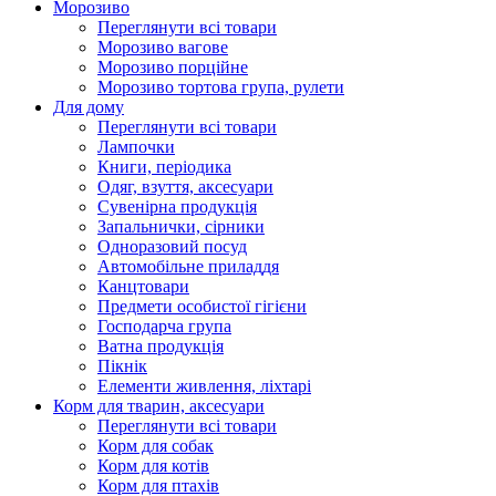
Морозиво
Переглянути всі товари
Морозиво вагове
Морозиво порційне
Морозиво тортова група, рулети
Для дому
Переглянути всі товари
Лампочки
Книги, періодика
Одяг, взуття, аксесуари
Сувенірна продукція
Запальнички, сірники
Одноразовий посуд
Автомобільне приладдя
Канцтовари
Предмети особистої гігієни
Господарча група
Ватна продукція
Пікнік
Елементи живлення, ліхтарі
Корм для тварин, аксесуари
Переглянути всі товари
Корм для собак
Корм для котів
Корм для птахів