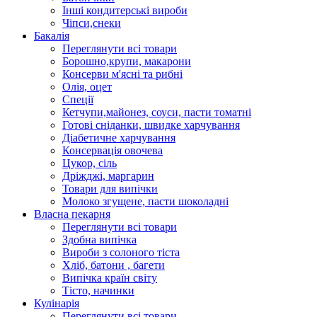
Інші кондитерські вироби
Чіпси,снеки
Бакалія
Переглянути всі товари
Борошно,крупи, макарони
Консерви м'ясні та рибні
Олія, оцет
Спеції
Кетчупи,майонез, соуси, пасти томатні
Готові сніданки, швидке харчування
Діабетичне харчування
Консервація овочева
Цукор, сіль
Дріжджі, маргарин
Товари для випічки
Молоко згущене, пасти шоколадні
Власна пекарня
Переглянути всі товари
Здобна випічка
Вироби з солоного тіста
Хліб, батони , багети
Випічка країн світу
Тісто, начинки
Кулінарія
Переглянути всі товари