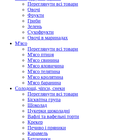
Переглянути всі товари
Овочі
Фрукти
Гриби
Зелень
Сухофрукти
Овочі в маринадах
М'ясо
Переглянути всі товари
М'ясо птиця
М'ясо свинина
М'ясо яловичина
М'ясо телятина
М'ясо кролятина
М'ясо баранина
Солодощі, чіпси, снеки
Переглянути всі товари
Бісквітна група
Шоколад
Цукерки шоколадні
Вафлі та вафельні торти
Крекер
Печиво і пряники
Карамель
Батончики