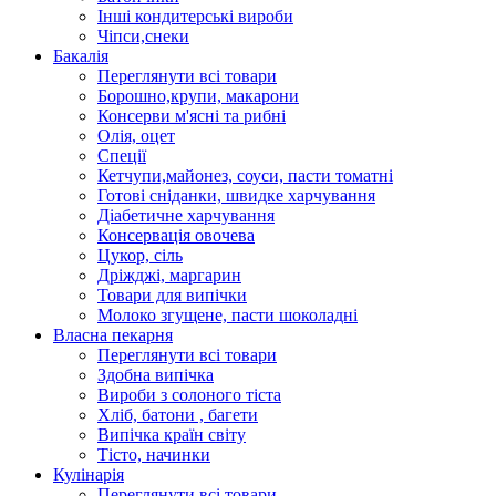
Інші кондитерські вироби
Чіпси,снеки
Бакалія
Переглянути всі товари
Борошно,крупи, макарони
Консерви м'ясні та рибні
Олія, оцет
Спеції
Кетчупи,майонез, соуси, пасти томатні
Готові сніданки, швидке харчування
Діабетичне харчування
Консервація овочева
Цукор, сіль
Дріжджі, маргарин
Товари для випічки
Молоко згущене, пасти шоколадні
Власна пекарня
Переглянути всі товари
Здобна випічка
Вироби з солоного тіста
Хліб, батони , багети
Випічка країн світу
Тісто, начинки
Кулінарія
Переглянути всі товари