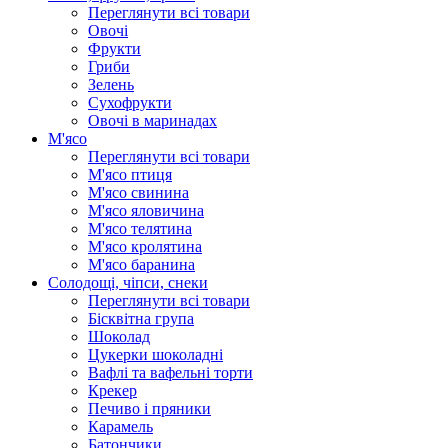
Переглянути всі товари
Овочі
Фрукти
Гриби
Зелень
Сухофрукти
Овочі в маринадах
М'ясо
Переглянути всі товари
М'ясо птиця
М'ясо свинина
М'ясо яловичина
М'ясо телятина
М'ясо кролятина
М'ясо баранина
Солодощі, чіпси, снеки
Переглянути всі товари
Бісквітна група
Шоколад
Цукерки шоколадні
Вафлі та вафельні торти
Крекер
Печиво і пряники
Карамель
Батончики