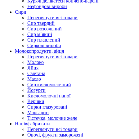
Курячі делікатеси копчено-варені
Нефондові вироби
Сири
Переглянути всі товари
Сир твердий
Сир розсольний
Сир м`який
Сир плавлений
Сиркові вироби
Молокопродукти, яйця
Переглянути всі товари
Молоко
Яйця
Сметана
Масло
Сир кисломолочний
Йогурти
Кисломолочні напої
Вершки
Сирки глазуровані
Маргарин
Тістечка, молочне желе
Напівфабрикати
Переглянути всі товари
Овочі, фрукти заморожені