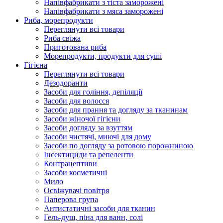
Напівфабрикати з тіста заморожені
Напівфабрикати з мяса заморожені
Риба, морепродукти
Переглянути всі товари
Риба свіжа
Приготована риба
Морепродукти, продукти для суші
Гігієна
Переглянути всі товари
Дезодоранти
Засоби для гоління, депіляції
Засоби для волосся
Засоби для прання та догляду за тканинам
Засоби жіночої гігієни
Засоби догляду за взуттям
Засоби чистячі, миючі для дому
Засоби по догляду за ротовою порожниною
Інсектициди та репеленти
Контрацептиви
Засоби косметичні
Мило
Освіжувачі повітря
Паперова група
Антистатичні засоби для тканин
Гель-душ, піна для ванн, солі