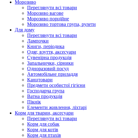
Морозиво
Переглянути всі товари
Морозиво вагове
Морозиво порційне
Морозиво тортова група, рулети
Для дому
Переглянути всі товари
Лампочки
Книги, періодика
Одяг, взуття, аксесуари
Сувенірна продукція
Запальнички, сірники
Одноразовий посуд
Автомобільне приладдя
Канцтовари
Предмети особистої гігієни
Господарча група
Ватна продукція
Пікнік
Елементи живлення, ліхтарі
Корм для тварин, аксесуари
Переглянути всі товари
Корм для собак
Корм для котів
Корм для птахів