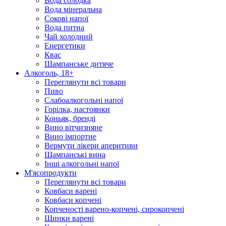
Вода солодка
Вода мінеральна
Сокові напої
Вода питна
Чай холодний
Енергетики
Квас
Шампанське дитяче
Алкоголь, 18+
Переглянути всі товари
Пиво
Слабоалкогольні напої
Горілка, настоянки
Коньяк, бренді
Вино вітчизняне
Вино імпортне
Вермути лікери аперитиви
Шампанські вина
Інші алкогольні напої
М'ясопродукти
Переглянути всі товари
Ковбаси варені
Ковбаси копчені
Копченості варено-копчені, сирокопчені
Шинки варені