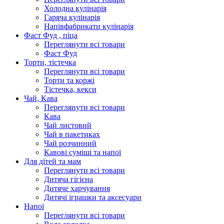
Холодна кулінарія
Гаряча кулінарія
Напівфабрикати кулінарія
Фаст Фуд , піца
Переглянути всі товари
Фаст Фуд
Торти, тістечка
Переглянути всі товари
Торти та коржі
Тістечка, кекси
Чай, Кава
Переглянути всі товари
Кава
Чай листовий
Чай в пакетиках
Чай розчинний
Кавові суміші та напої
Для дітей та мам
Переглянути всі товари
Дитяча гігієна
Дитяче харчування
Дитячі іграшки та аксесуари
Напої
Переглянути всі товари