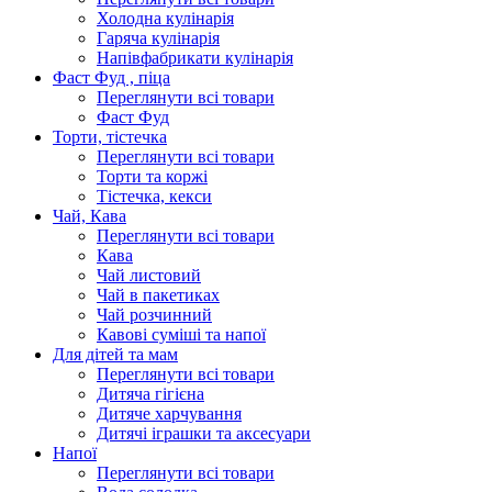
Холодна кулінарія
Гаряча кулінарія
Напівфабрикати кулінарія
Фаст Фуд , піца
Переглянути всі товари
Фаст Фуд
Торти, тістечка
Переглянути всі товари
Торти та коржі
Тістечка, кекси
Чай, Кава
Переглянути всі товари
Кава
Чай листовий
Чай в пакетиках
Чай розчинний
Кавові суміші та напої
Для дітей та мам
Переглянути всі товари
Дитяча гігієна
Дитяче харчування
Дитячі іграшки та аксесуари
Напої
Переглянути всі товари