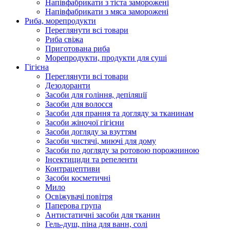
Напівфабрикати з тіста заморожені
Напівфабрикати з мяса заморожені
Риба, морепродукти
Переглянути всі товари
Риба свіжа
Приготована риба
Морепродукти, продукти для суші
Гігієна
Переглянути всі товари
Дезодоранти
Засоби для гоління, депіляції
Засоби для волосся
Засоби для прання та догляду за тканинам
Засоби жіночої гігієни
Засоби догляду за взуттям
Засоби чистячі, миючі для дому
Засоби по догляду за ротовою порожниною
Інсектициди та репеленти
Контрацептиви
Засоби косметичні
Мило
Освіжувачі повітря
Паперова група
Антистатичні засоби для тканин
Гель-душ, піна для ванн, солі