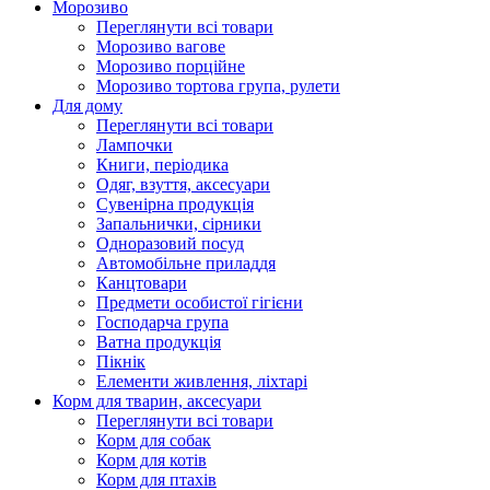
Морозиво
Переглянути всі товари
Морозиво вагове
Морозиво порційне
Морозиво тортова група, рулети
Для дому
Переглянути всі товари
Лампочки
Книги, періодика
Одяг, взуття, аксесуари
Сувенірна продукція
Запальнички, сірники
Одноразовий посуд
Автомобільне приладдя
Канцтовари
Предмети особистої гігієни
Господарча група
Ватна продукція
Пікнік
Елементи живлення, ліхтарі
Корм для тварин, аксесуари
Переглянути всі товари
Корм для собак
Корм для котів
Корм для птахів