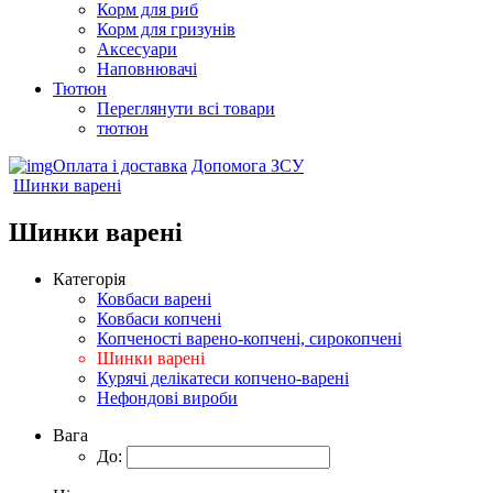
Корм для риб
Корм для гризунів
Аксесуари
Наповнювачі
Тютюн
Переглянути всі товари
тютюн
Оплата і доставка
Допомога ЗСУ
Шинки варені
Шинки варені
Категорія
Ковбаси варені
Ковбаси копчені
Копченості варено-копчені, сирокопчені
Шинки варені
Курячі делікатеси копчено-варені
Нефондові вироби
Вага
До: