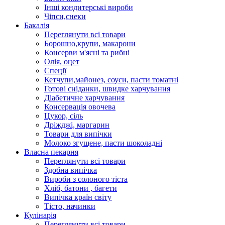
Інші кондитерські вироби
Чіпси,снеки
Бакалія
Переглянути всі товари
Борошно,крупи, макарони
Консерви м'ясні та рибні
Олія, оцет
Спеції
Кетчупи,майонез, соуси, пасти томатні
Готові сніданки, швидке харчування
Діабетичне харчування
Консервація овочева
Цукор, сіль
Дріжджі, маргарин
Товари для випічки
Молоко згущене, пасти шоколадні
Власна пекарня
Переглянути всі товари
Здобна випічка
Вироби з солоного тіста
Хліб, батони , багети
Випічка країн світу
Тісто, начинки
Кулінарія
Переглянути всі товари