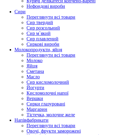
Курячі делікатеси копчено-варені
Нефондові вироби
Сири
Переглянути всі товари
Сир твердий
Сир розсольний
Сир м`який
Сир плавлений
Сиркові вироби
Молокопродукти, яйця
Переглянути всі товари
Молоко
Яйця
Сметана
Масло
Сир кисломолочний
Йогурти
Кисломолочні напої
Вершки
Сирки глазуровані
Маргарин
Тістечка, молочне желе
Напівфабрикати
Переглянути всі товари
Овочі, фрукти заморожені