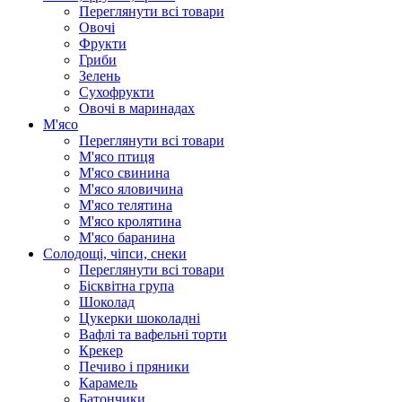
Переглянути всі товари
Овочі
Фрукти
Гриби
Зелень
Сухофрукти
Овочі в маринадах
М'ясо
Переглянути всі товари
М'ясо птиця
М'ясо свинина
М'ясо яловичина
М'ясо телятина
М'ясо кролятина
М'ясо баранина
Солодощі, чіпси, снеки
Переглянути всі товари
Бісквітна група
Шоколад
Цукерки шоколадні
Вафлі та вафельні торти
Крекер
Печиво і пряники
Карамель
Батончики