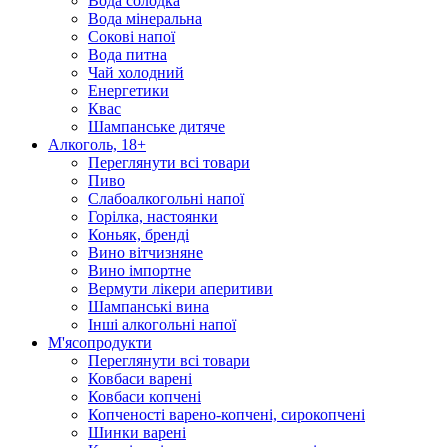
Вода солодка
Вода мінеральна
Сокові напої
Вода питна
Чай холодний
Енергетики
Квас
Шампанське дитяче
Алкоголь, 18+
Переглянути всі товари
Пиво
Слабоалкогольні напої
Горілка, настоянки
Коньяк, бренді
Вино вітчизняне
Вино імпортне
Вермути лікери аперитиви
Шампанські вина
Інші алкогольні напої
М'ясопродукти
Переглянути всі товари
Ковбаси варені
Ковбаси копчені
Копченості варено-копчені, сирокопчені
Шинки варені