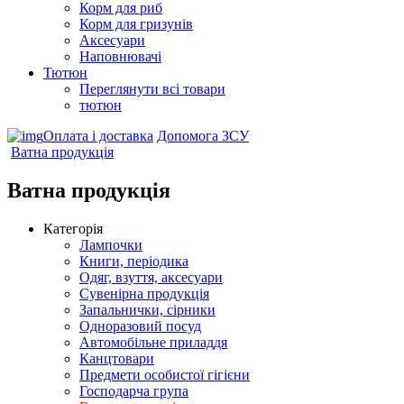
Корм для риб
Корм для гризунів
Аксесуари
Наповнювачі
Тютюн
Переглянути всі товари
тютюн
Оплата і доставка
Допомога ЗСУ
Ватна продукція
Ватна продукція
Категорія
Лампочки
Книги, періодика
Одяг, взуття, аксесуари
Сувенірна продукція
Запальнички, сірники
Одноразовий посуд
Автомобільне приладдя
Канцтовари
Предмети особистої гігієни
Господарча група