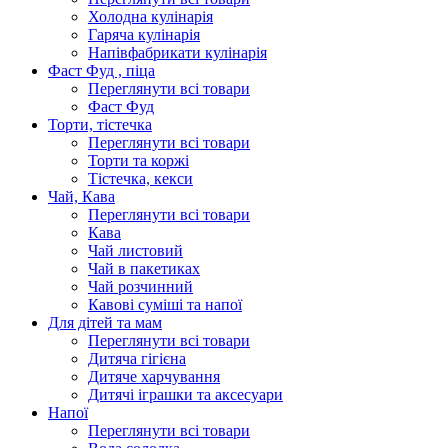
Холодна кулінарія
Гаряча кулінарія
Напівфабрикати кулінарія
Фаст Фуд , піца
Переглянути всі товари
Фаст Фуд
Торти, тістечка
Переглянути всі товари
Торти та коржі
Тістечка, кекси
Чай, Кава
Переглянути всі товари
Кава
Чай листовий
Чай в пакетиках
Чай розчинний
Кавові суміші та напої
Для дітей та мам
Переглянути всі товари
Дитяча гігієна
Дитяче харчування
Дитячі іграшки та аксесуари
Напої
Переглянути всі товари