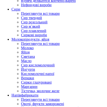
Курячі делікатеси копчено-варені
Нефондові вироби
Сири
Переглянути всі товари
Сир твердий
Сир розсольний
Сир м`який
Сир плавлений
Сиркові вироби
Молокопродукти, яйця
Переглянути всі товари
Молоко
Яйця
Сметана
Масло
Сир кисломолочний
Йогурти
Кисломолочні напої
Вершки
Сирки глазуровані
Маргарин
Тістечка, молочне желе
Напівфабрикати
Переглянути всі товари
Овочі, фрукти заморожені