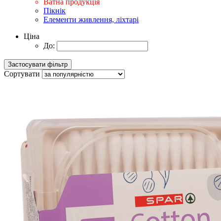
Ватна продукція
Пікнік
Елементи живлення, ліхтарі
Ціна
До:
Сортувати