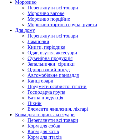
Морозиво
Переглянути всі товари
Морозиво вагове
Морозиво порційне
Морозиво тортова група, рулети
Для дому
Переглянути всі товари
Лампочки
Книги, періодика
Одяг, взуття, аксесуари
Сувенірна продукція
Запальнички, сірники
Одноразовий посуд
Автомобільне приладдя
Канцтовари
Предмети особистої гігієни
Господарча група
Ватна продукція
Пікнік
Елементи живлення, ліхтарі
Корм для тварин, аксесуари
Переглянути всі товари
Корм для собак
Корм для котів
Корм для птахів