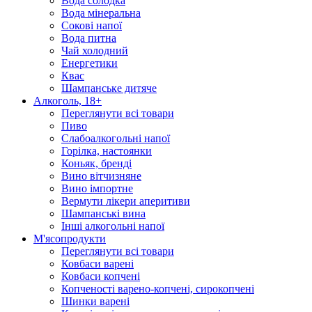
Вода солодка
Вода мінеральна
Сокові напої
Вода питна
Чай холодний
Енергетики
Квас
Шампанське дитяче
Алкоголь, 18+
Переглянути всі товари
Пиво
Слабоалкогольні напої
Горілка, настоянки
Коньяк, бренді
Вино вітчизняне
Вино імпортне
Вермути лікери аперитиви
Шампанські вина
Інші алкогольні напої
М'ясопродукти
Переглянути всі товари
Ковбаси варені
Ковбаси копчені
Копченості варено-копчені, сирокопчені
Шинки варені