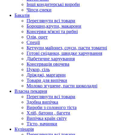
Інші кондитерські вироби
Чіпси,снеки
Бакалія
Переглянути всі товари
Борошно,крупи, макарони
Консерви м'ясні та рибні
Олія, оцет
Спеції
Кетчупи,майонез, соуси, пасти томатні
Готові сніданки, швидке харчування
Діабетичне харчування
Консервація овочева
Цукор, сіль
Дріжджі, маргарин
Товари для випічки
Молоко згущене, пасти шоколадні
Власна пекарня
Переглянути всі товари
Здобна випічка
Вироби з солоного тіста
Хліб, батони , багети
Випічка країн світу
Тісто, начинки
Кулінарія
Переглянути всі товари