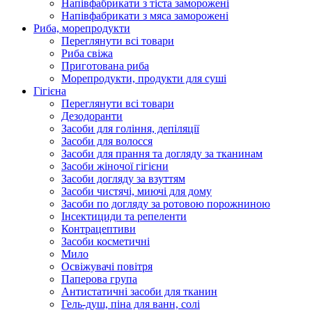
Напівфабрикати з тіста заморожені
Напівфабрикати з мяса заморожені
Риба, морепродукти
Переглянути всі товари
Риба свіжа
Приготована риба
Морепродукти, продукти для суші
Гігієна
Переглянути всі товари
Дезодоранти
Засоби для гоління, депіляції
Засоби для волосся
Засоби для прання та догляду за тканинам
Засоби жіночої гігієни
Засоби догляду за взуттям
Засоби чистячі, миючі для дому
Засоби по догляду за ротовою порожниною
Інсектициди та репеленти
Контрацептиви
Засоби косметичні
Мило
Освіжувачі повітря
Паперова група
Антистатичні засоби для тканин
Гель-душ, піна для ванн, солі