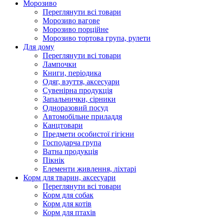
Морозиво
Переглянути всі товари
Морозиво вагове
Морозиво порційне
Морозиво тортова група, рулети
Для дому
Переглянути всі товари
Лампочки
Книги, періодика
Одяг, взуття, аксесуари
Сувенірна продукція
Запальнички, сірники
Одноразовий посуд
Автомобільне приладдя
Канцтовари
Предмети особистої гігієни
Господарча група
Ватна продукція
Пікнік
Елементи живлення, ліхтарі
Корм для тварин, аксесуари
Переглянути всі товари
Корм для собак
Корм для котів
Корм для птахів