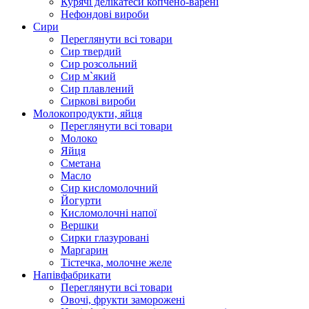
Курячі делікатеси копчено-варені
Нефондові вироби
Сири
Переглянути всі товари
Сир твердий
Сир розсольний
Сир м`який
Сир плавлений
Сиркові вироби
Молокопродукти, яйця
Переглянути всі товари
Молоко
Яйця
Сметана
Масло
Сир кисломолочний
Йогурти
Кисломолочні напої
Вершки
Сирки глазуровані
Маргарин
Тістечка, молочне желе
Напівфабрикати
Переглянути всі товари
Овочі, фрукти заморожені