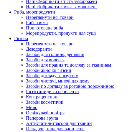
Напівфабрикати з тіста заморожені
Напівфабрикати з мяса заморожені
Риба, морепродукти
Переглянути всі товари
Риба свіжа
Приготована риба
Морепродукти, продукти для суші
Гігієна
Переглянути всі товари
Дезодоранти
Засоби для гоління, депіляції
Засоби для волосся
Засоби для прання та догляду за тканинам
Засоби жіночої гігієни
Засоби догляду за взуттям
Засоби чистячі, миючі для дому
Засоби по догляду за ротовою порожниною
Інсектициди та репеленти
Контрацептиви
Засоби косметичні
Мило
Освіжувачі повітря
Паперова група
Антистатичні засоби для тканин
Гель-душ, піна для ванн, солі