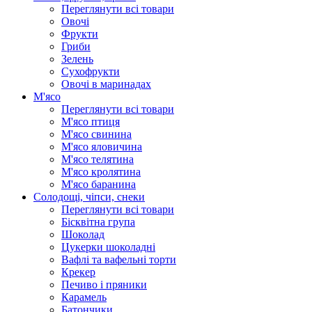
Переглянути всі товари
Овочі
Фрукти
Гриби
Зелень
Сухофрукти
Овочі в маринадах
М'ясо
Переглянути всі товари
М'ясо птиця
М'ясо свинина
М'ясо яловичина
М'ясо телятина
М'ясо кролятина
М'ясо баранина
Солодощі, чіпси, снеки
Переглянути всі товари
Бісквітна група
Шоколад
Цукерки шоколадні
Вафлі та вафельні торти
Крекер
Печиво і пряники
Карамель
Батончики