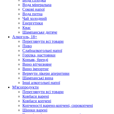
Вода солодка
Вода мінеральна
Сокові напої
Вода питна
Чай холодний
Енергетики
Квас
Шампанське дитяче
Алкоголь, 18+
Переглянути всі товари
Пиво
Слабоалкогольні напої
Горілка, настоянки
Коньяк, бренді
Вино вітчизняне
Вино імпортне
Вермути лікери аперитиви
Шампанські вина
Інші алкогольні напої
М'ясопродукти
Переглянути всі товари
Ковбаси варені
Ковбаси копчені
Копченості варено-копчені, сирокопчені
Шинки варені