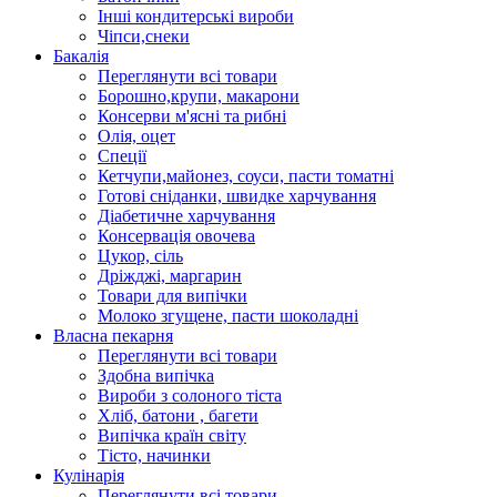
Інші кондитерські вироби
Чіпси,снеки
Бакалія
Переглянути всі товари
Борошно,крупи, макарони
Консерви м'ясні та рибні
Олія, оцет
Спеції
Кетчупи,майонез, соуси, пасти томатні
Готові сніданки, швидке харчування
Діабетичне харчування
Консервація овочева
Цукор, сіль
Дріжджі, маргарин
Товари для випічки
Молоко згущене, пасти шоколадні
Власна пекарня
Переглянути всі товари
Здобна випічка
Вироби з солоного тіста
Хліб, батони , багети
Випічка країн світу
Тісто, начинки
Кулінарія
Переглянути всі товари