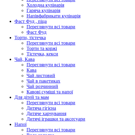
Холодна кулінарія
Гаряча кулінарія
Напівфабрикати кулінарія
Фаст Фуд , піца
Переглянути всі товари
Фаст Фуд
Торти, тістечка
Переглянути всі товари
Торти та коржі
Тістечка, кекси
Чай, Кава
Переглянути всі товари
Кава
Чай листовий
Чай в пакетиках
Чай розчинний
Кавові суміші та напої
Для дітей та мам
Переглянути всі товари
Дитяча гігієна
Дитяче харчування
Дитячі іграшки та аксесуари
Напої
Переглянути всі товари