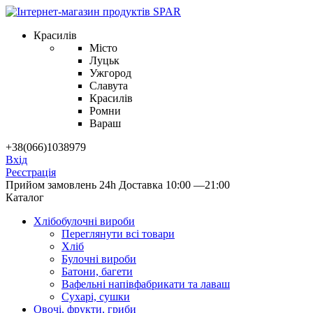
Красилів
Місто
Луцьк
Ужгород
Славута
Красилів
Ромни
Вараш
+38(066)1038979
Вхід
Реєстрація
Прийом замовлень 24h
Доставка 10:00 —21:00
Каталог
Хлібобулочні вироби
Переглянути всі товари
Хліб
Булочні вироби
Батони, багети
Вафельні напівфабрикати та лаваш
Сухарі, сушки
Овочі, фрукти, гриби